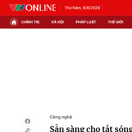
Thứ Năm, 6/8/2026
CHÍNH TRỊ
XÃ HỘI
PHÁP LUẬT
THẾ GIỚI
Chính trị
Xã hội
Thế giới
Kinh tế
Tin tức
Tài chính
Thế giới đó đây
Thị trường
Câu chuyện quốc tế
Góc doanh nghiệp
Dữ liệu và đời sống
Công nghệ
Sẵn sàng cho tắt són