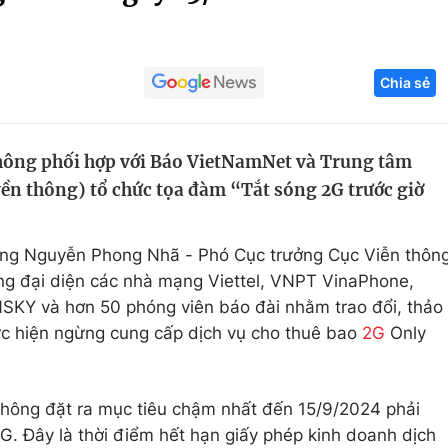
Góc ảnh
Chia sẻ
Giáo dục
Công nghệ
Tuyển sinh
Hitech Công ng
thông phối hợp với Báo VietNamNet và Trung tâm
Học trực tuyến
Sản phẩm
ền thông) tổ chức tọa đàm “Tắt sóng 2G trước giờ
g
Thị trường
Tư vấn
ông Nguyễn Phong Nhã - Phó Cục trưởng Cục Viễn thôn
ng đại diện các nhà mạng Viettel, VNPT VinaPhone,
SKY và hơn 50 phóng viên báo đài nhằm trao đổi, thảo
thực hiện ngừng cung cấp dịch vụ cho thuê bao
2G
Only
thông đặt ra mục tiêu chậm nhất đến 15/9/2024 phải
. Đây là thời điểm hết hạn giấy phép kinh doanh dịch