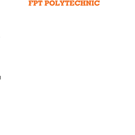
Liên hệ toà soạn
hệ tương lai
g