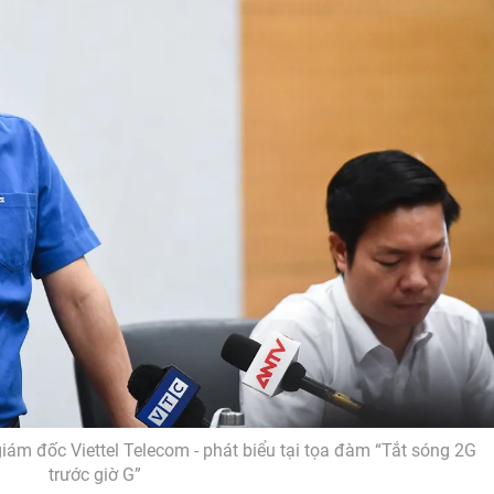
ám đốc Viettel Telecom - phát biểu tại tọa đàm “Tắt sóng 2G
trước giờ G”