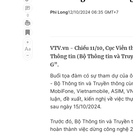
Phi Long
12/10/2024 06:35 GMT+7
0
Giải trí
Đời sống
Điện ảnh
Du lịch
VTV.vn - Chiều 11/10, Cục Viễn 
Âm nhạc
Làm đẹp
Thông tin (Bộ Thông tin và Truy
Sao
Chất lượng cuộc sốn
G”.
Buổi tọa đàm có sự tham dự của 
- Bộ Thông tin và Truyền thông cù
MobiFone, Vietnamobile, ASIM, VN
luận, đề xuất, kiến nghị về việc 
sau ngày 15/10/2024.
Trước đó, Bộ Thông tin và Truyền 
hoàn thành việc dừng công nghệ 2G