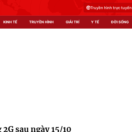
Truyền hình trực tuyến
KINH TẾ
TRUYỀN HÌNH
GIẢI TRÍ
Y TẾ
ĐỜI SỐNG
Pháp luật
Y tế
Truyền hình
Multimedia
Phim VTV
Video
Hậu trường
Shorts video
Nhân vật
Podcast
Khán giả
EMagazine
Giải sao mai
Photo
g 2G sau ngày 15/10
Infographic