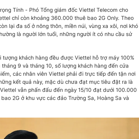
rọng Tính - Phó Tổng giám đốc Viettel Telecom cho
iettel chỉ còn khoảng 360.000 thuê bao 2G Only. Theo
còn lại đa số ở nông thôn, miền núi, vùng xa xôi, nơi khó
ường là người lớn tuổi, những người ít có nhu cầu sử
ối tượng khách hàng đều được Viettel hỗ trợ máy 100%
g tháng 9 và tháng 10, số lượng khách hàng đến cửa
hiếm, các nhân viên Viettel phải đi trực tiếp đến tận nơi
hững kết quả này, mặc dù chưa đạt mục tiêu đặt ra là
Viettel vẫn phấn đấu đến ngày 15/10 đạt dưới 100.000
uê bao 2G ở khu vực các đảo Trường Sa, Hoàng Sa và