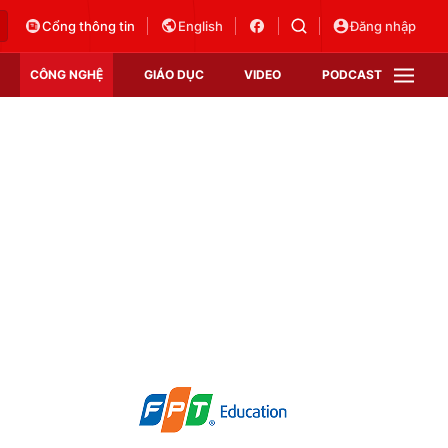
Cổng thông tin
English
Đăng nhập
CÔNG NGHỆ
GIÁO DỤC
VIDEO
PODCAST
VTV Money
VTV Thể thao
VTV Sức khoẻ
Bất động sản
Thị trường 24h
Tấm lòng Việt
Vươn mình bằng AI
VTV4
VTV8
VTV9
Lịch phát sóng
Giao lưu trực tuyến
Sự kiện