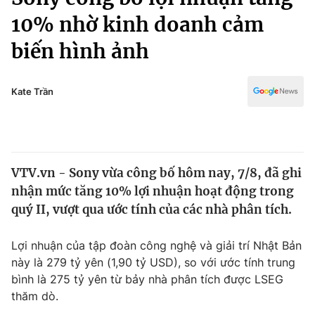
Chính trị
Truyền hình
10% nhờ kinh doanh cảm
Văn hóa - Giải trí
Xã hội
biến hình ảnh
Y tế
Đời sống
Pháp luật
Công nghệ
Kate Trần
Giáo dục
Y tế
Thế giới
VTV.vn - Sony vừa công bố hôm nay, 7/8, đã ghi
nhận mức tăng 10% lợi nhuận hoạt động trong
Tin tức
Kinh tế
quý II, vượt qua ước tính của các nhà phân tích.
Thế giới đó đây
Tài chính
Lợi nhuận của tập đoàn công nghệ và giải trí Nhật Bản
Dữ liệu và đời sống
Câu chuyện quốc tế
này là 279 tỷ yên (1,90 tỷ USD), so với ước tính trung
Thị trường
bình là 275 tỷ yên từ bảy nhà phân tích được LSEG
Truyền hình
Góc doanh nghiệp
thăm dò.