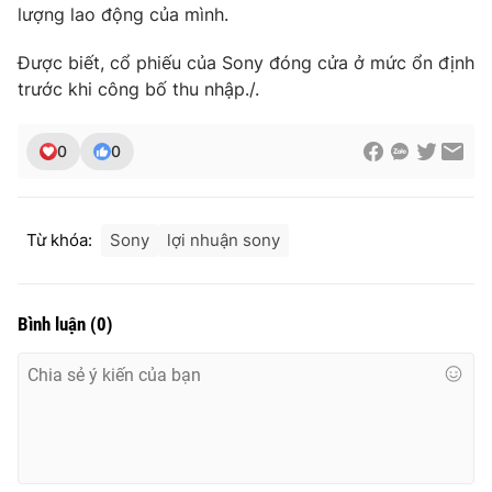
lượng lao động của mình.
Photo
Infographic
Được biết, cổ phiếu của Sony đóng cửa ở mức ổn định
trước khi công bố thu nhập./.
Video
Shorts video
0
0
VTV Money
VTV Thể thao
VTV Sức khoẻ
Bất động sản
Từ khóa:
Sony
lợi nhuận sony
Thị trường 24h
Tấm lòng Việt
Bình luận
(
0
)
VTV4
Vươn mình bằng AI
VTV9
VTV8
Liên hệ tòa soạn
English