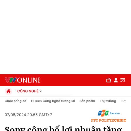
CÔNG NGHỆ
Chính trị
Cuộc sống số
HiTech Công nghệ tương lai
Sản phẩm
Thị trường
Tư vấn
Xã hội
Pháp luật
07/08/2024 20:55 GMT+7
Chuyên mục
Kinh tế
Sony công bố lợi nhuận tăng
Thể thao