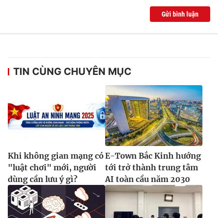
Gửi bình luận
THỜI BÁO VTV
TIN CÙNG CHUYÊN MỤC
Theo dõi báo trên
Cơ quan chủ quản:
Đài Truyền hình Việt Nam
Cơ quan báo chí:
Thời báo VTV
Giấy phép hoạt động báo in và báo điện tử số 483/GP-BTTTT
Khi không gian mạng có
E-Town Bắc Kinh hướng
cấp ngày 29/12/2023
"luật chơi" mới, người
tới trở thành trung tâm
Tổng Biên tập:
Vũ Thanh Thủy
dùng cần lưu ý gì?
AI toàn cầu năm 2030
Phó Tổng Biên tập:
Nguyễn Thị Mỹ Hạnh, Phạm Quốc Thắng,
Nguyễn Trọng Ninh
Tổng đài VTV:
024.38 355 931 - 024.38 355 932