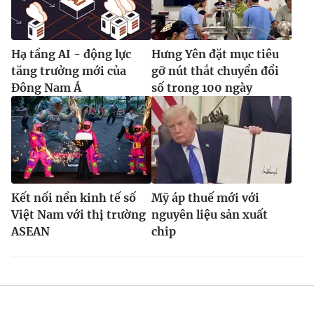
Ðiện thoại Thời báo VTV:
024.66 897 897
Email:
toasoan@vtv.vn
Liên hệ quảng cáo:
024-7300.7108
Hạ tầng AI - động lực
Hưng Yên đặt mục tiêu
tăng trưởng mới của
gỡ nút thắt chuyển đổi
Đông Nam Á
số trong 100 ngày
Kết nối nền kinh tế số
Mỹ áp thuế mới với
Việt Nam với thị trường
nguyên liệu sản xuất
ASEAN
chip
® Cấm sao chép dưới mọi hình thức nếu không có sự chấp
thuận bằng văn bản. Ghi rõ nguồn VTV.vn khi phát hành lại
thông tin từ website này.