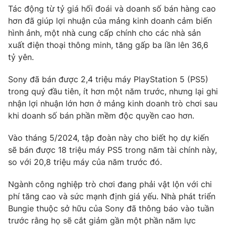
Phim VTV
Tác động từ tỷ giá hối đoái và doanh số bán hàng cao
Giải trí
hơn đã giúp lợi nhuận của mảng kinh doanh cảm biến
Hậu trường
Điện ảnh
hình ảnh, một nhà cung cấp chính cho các nhà sản
Đời sống
Nhân vật
xuất điện thoại thông minh, tăng gấp ba lần lên 36,6
Âm nhạc
tỷ yên.
Du lịch
Khán giả
Giáo dục
Sao
Sony đã bán được 2,4 triệu máy PlayStation 5 (PS5)
Làm đẹp
Giải sao mai
Tuyển sinh
trong quý đầu tiên, ít hơn một năm trước, nhưng lại ghi
Công nghệ
Chất lượng cuộc sống
nhận lợi nhuận lớn hơn ở mảng kinh doanh trò chơi sau
Học trực tuyến
khi doanh số bán phần mềm độc quyền cao hơn.
Hitech Công nghệ tương lai
Giao lưu trực tuyến
Vào tháng 5/2024, tập đoàn này cho biết họ dự kiến ​​
Sản phẩm
sẽ bán được 18 triệu máy PS5 trong năm tài chính này,
Lịch phát sóng
Thị trường
so với 20,8 triệu máy của năm trước đó.
Tư vấn
Ngành công nghiệp trò chơi đang phải vật lộn với chi
Chuyên mục khác
phí tăng cao và sức mạnh định giá yếu. Nhà phát triển
Bungie thuộc sở hữu của Sony đã thông báo vào tuần
Emagazine
Podcast
trước rằng họ sẽ cắt giảm gần một phần năm lực