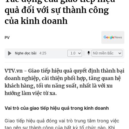
Chính trị
Truyền hình
quả đối với sự thành công
Văn hóa - Giải trí
Xã hội
của kinh doanh
Y tế
Đời sống
Pháp luật
Công nghệ
PV
Giáo dục
Y tế
Nghe đọc bài
4:25
Thế giới
VTV.vn - Giao tiếp hiệu quả quyết định thành bại
doanh nghiệp, cải thiện phối hợp, tăng quan hệ
Tin tức
Kinh tế
khách hàng, tối ưu năng suất, nhất là với xu
Thế giới đó đây
hướng làm việc từ xa.
Tài chính
Dữ liệu và đời sống
Câu chuyện quốc tế
Vai trò của giao tiếp hiệu quả trong kinh doanh
Thị trường
Truyền hình
Góc doanh nghiệp
Giao tiếp hiệu quả đóng vai trò trung tâm trong việc
tạo nên sự thành công của bất kỳ tổ chức nào. Khi