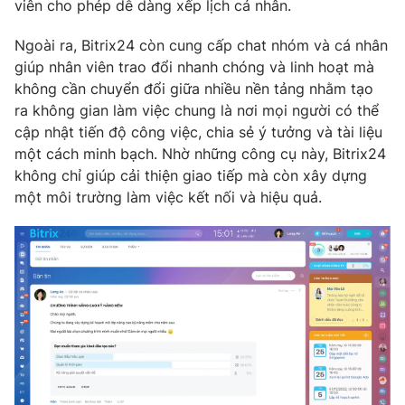
Email:
toasoan@vtv.vn
viên cho phép dễ dàng xếp lịch cá nhân.
Liên hệ quảng cáo:
024-7300.7108
Ngoài ra, Bitrix24 còn cung cấp chat nhóm và cá nhân
giúp nhân viên trao đổi nhanh chóng và linh hoạt mà
không cần chuyển đổi giữa nhiều nền tảng nhằm tạo
ra không gian làm việc chung là nơi mọi người có thể
cập nhật tiến độ công việc, chia sẻ ý tưởng và tài liệu
một cách minh bạch. Nhờ những công cụ này, Bitrix24
không chỉ giúp cải thiện giao tiếp mà còn xây dựng
một môi trường làm việc kết nối và hiệu quả.
® Cấm sao chép dưới mọi hình thức nếu không có sự chấp
thuận bằng văn bản. Ghi rõ nguồn VTV.vn khi phát hành lại
thông tin từ website này.