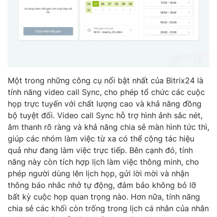
THỜI BÁO VTV
Theo dõi báo trên
Một trong những công cụ nổi bật nhất của Bitrix24 là
tính năng video call Sync, cho phép tổ chức các cuộc
họp trực tuyến với chất lượng cao và khả năng đồng
Cơ quan chủ quản:
Đài Truyền hình Việt Nam
bộ tuyệt đối. Video call Sync hỗ trợ hình ảnh sắc nét,
Cơ quan báo chí:
Thời báo VTV
âm thanh rõ ràng và khả năng chia sẻ màn hình tức thì,
Giấy phép hoạt động báo in và báo điện tử số 483/GP-BTTTT
giúp các nhóm làm việc từ xa có thể cộng tác hiệu
cấp ngày 29/12/2023
quả như đang làm việc trực tiếp. Bên cạnh đó, tính
Tổng Biên tập:
Vũ Thanh Thủy
năng này còn tích hợp lịch làm việc thông minh, cho
Phó Tổng Biên tập:
Nguyễn Thị Mỹ Hạnh, Phạm Quốc Thắng,
phép người dùng lên lịch họp, gửi lời mời và nhận
Nguyễn Trọng Ninh
thông báo nhắc nhở tự động, đảm bảo không bỏ lỡ
Tổng đài VTV:
024.38 355 931 - 024.38 355 932
bất kỳ cuộc họp quan trọng nào. Hơn nữa, tính năng
Ðiện thoại Thời báo VTV:
024.66 897 897
chia sẻ các khối còn trống trong lịch cá nhân của nhân