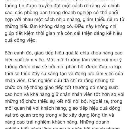
Phim VTV
thông tin được truyền đạt một cách rõ ràng và chính
Giải trí
xác, các phòng ban trong doanh nghiệp có thể phối
Hậu trường
Điện ảnh
hợp với nhau một cách nhịp nhàng, giảm thiểu rủi ro từ
Đời sống
Nhân vật
những hiểu lầm không đáng có. Điều này không chỉ
Âm nhạc
giúp tiết kiệm thời gian mà còn cải thiện đáng kể hiệu
Du lịch
Khán giả
Giáo dục
quả công việc.
Sao
Làm đẹp
Giải sao mai
Tuyển sinh
Bên cạnh đó, giao tiếp hiệu quả là chìa khóa nâng cao
Công nghệ
Chất lượng cuộc sống
hiệu suất làm việc. Một môi trường làm việc nơi mọi ý
Học trực tuyến
tưởng được chia sẻ cởi mở, phản hồi được đưa ra kịp
Hitech Công nghệ tương lai
Giao lưu trực tuyến
thời sẽ thúc đẩy sự sáng tạo và động lực làm việc của
Sản phẩm
nhân viên. Các nghiên cứu đã chỉ ra rằng những tổ
chức có hệ thống giao tiếp tốt thường có năng suất
Lịch phát sóng
Thị trường
cao hơn và khả năng giữ chân nhân viên tốt hơn so với
những tổ chức thiếu sự kết nối nội bộ. Ngoài ra, trong
Tư vấn
mối quan hệ với khách hàng, giao tiếp hiệu quả đóng
Chuyên mục khác
vai trò quan trọng trong việc xây dựng lòng tin và
Emagazine
Podcast
nâng cao trải nghiệm khách hàng. Những doanh
nghiệp biết cách lắng nghe và phản hồi nhanh chóng