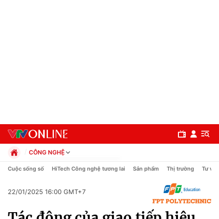
CÔNG NGHỆ
Chính trị
Cuộc sống số
HiTech Công nghệ tương lai
Sản phẩm
Thị trường
Tư vấn
Xã hội
Pháp luật
22/01/2025 16:00 GMT+7
Chuyên mục
Kinh tế
Tác động của giao tiếp hiệu
Thể thao