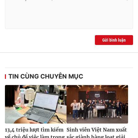
Gửi bình luận
TIN CÙNG CHUYÊN MỤC
13,4 triệu lượt tìm kiếm
Sinh viên Việt Nam xuất
về chủ đề việc làm trong
sắc giành hàng loạt giải