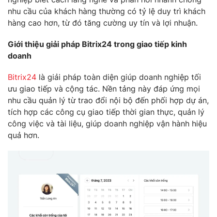
nhu cầu của khách hàng thường có tỷ lệ duy trì khách
Photo
Infographic
hàng cao hơn, từ đó tăng cường uy tín và lợi nhuận.
Video
Shorts video
Giới thiệu giải pháp Bitrix24 trong giao tiếp kinh
doanh
VTV Money
VTV Thể thao
Bitrix24
là giải pháp toàn diện giúp doanh nghiệp tối
ưu giao tiếp và cộng tác. Nền tảng này đáp ứng mọi
VTV Sức khoẻ
Bất động sản
nhu cầu quản lý từ trao đổi nội bộ đến phối hợp dự án,
tích hợp các công cụ giao tiếp thời gian thực, quản lý
công việc và tài liệu, giúp doanh nghiệp vận hành hiệu
Thị trường 24h
Tấm lòng Việt
quả hơn.
VTV4
Vươn mình bằng AI
VTV9
VTV8
Liên hệ tòa soạn
English