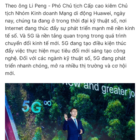
Email:
toasoan@vtv.vn
Theo ông Li Peng - Phó Chủ tịch Cấp cao kiêm Chủ
Liên hệ quảng cáo:
024-7300.7108
tịch Nhóm Kinh doanh Mạng di động Huawei, ngày
nay, chúng ta đang ở trong thời đại kỹ thuật số, nơi
Internet đang thúc đẩy sự phát triển mạnh mẽ nền kinh
tế số. Và 5G là nền tảng quan trọng trong quá trình
chuyển đổi kinh tế mới. 5G đang tạo điều kiện thúc
đẩy việc thực hiện mục tiêu đổi mới sáng tạo công
nghệ. Đối với các ngành kỹ thuật số, 5G đang phát
triển nhanh chóng, mở ra nhiều thị trường và cơ hội
mới.
® Cấm sao chép dưới mọi hình thức nếu không có sự chấp
thuận bằng văn bản. Ghi rõ nguồn VTV.vn khi phát hành lại
thông tin từ website này.