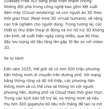
(Glasses-Free 3D) đang phát triển nhanh chóng.
Những đột phá trong công nghệ bao gồm Kết xuất
đám mây (Cloud rendering) và con người ảo 3D theo
thời gian thực (Real-time 3D virtual humans), sẽ nâng
cao trải nghiệm cho người dùng. Trong tương lai, các
thiết bị như điện thoại di động và tivi hỗ trợ 3D Không
cần kính, sẽ xuất hiện ngày càng nhiều, qua đó thúc
đẩy lưu lượng dữ liệu tăng lên gấp 10 lần so với video
2D.
Xe tự hành
Đến năm 2025, thế giới sẽ có hơn 500 triệu phương
tiện thông minh di chuyển trên đường phố. Với mạng
băng thông rộng và độ trễ thấp, các phương tiện
thông minh sẽ có thể chia sẻ thông tin với người,
phương tiện, đường phố và Cloud theo thời gian thực.
Trong các kịch bản hỗ trợ lái, xe thông minh sẽ tiêu
thụ hơn 300 gigabyte dữ liệu mỗi tháng để tạo ra mô