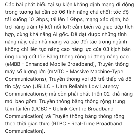
Các bài phát biểu tại sự kiện khẳng định mạng di động
trong tương lai cần có 06 tính năng chủ chốt: tốc độ
tải xuống 10 Gbps; tải lên 1 Gbps; mạng xác định; hỗ
trợ hàng trăm tỷ kết nối IoT; cảm biến và giao tiếp tích
THỜI BÁO VTV
hợp, cùng khả năng AI gốc. Để đạt được những tính
năng này, các nhà mạng và các đối tác trong ngành
Theo dõi báo trên
không chỉ liên tục nâng cao năng lực của 03 kịch bản
ứng dụng cốt lõi: Băng thông rộng di động nâng cao
(eMBB - Enhanced Mobile Broadband), Truyền thông
Cơ quan chủ quản:
Đài Truyền hình Việt Nam
máy số lượng lớn (mMTC - Massive Machine-Type
Cơ quan báo chí:
Thời báo VTV
Communications), Truyền thông với độ trễ thấp và độ
Giấy phép hoạt động báo in và báo điện tử số 483/GP-BTTTT
tin cậy cao (URLLC - Ultra Reliable Low Latency
cấp ngày 29/12/2023
Communications); mà còn phải phát triển 02 khả năng
Tổng Biên tập:
Vũ Thanh Thủy
mới bao gồm: Truyền thông băng thông rộng trung
Phó Tổng Biên tập:
Nguyễn Thị Mỹ Hạnh, Phạm Quốc Thắng,
tâm tải lên (UCBC - Uplink Centric Broadband
Nguyễn Trọng Ninh
Communication) và Truyền thông băng thông rộng
Tổng đài VTV:
024.38 355 931 - 024.38 355 932
theo thời gian thực (RTBC - Real-Time Broadband
Communication).
Ðiện thoại Thời báo VTV:
024.66 897 897