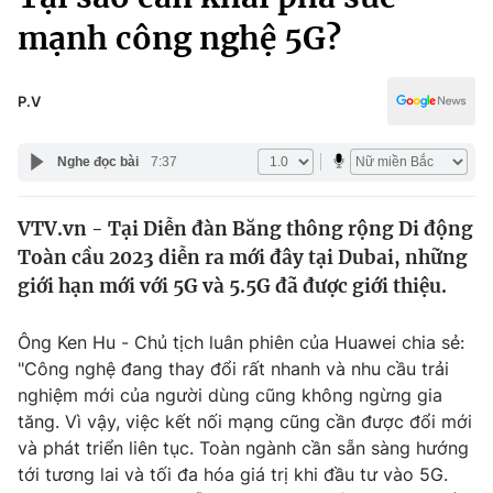
Chính trị
Truyền hình
mạnh công nghệ 5G?
Văn hóa - Giải trí
Xã hội
Y tế
P.V
Đời sống
Pháp luật
Công nghệ
Nghe đọc bài
7:37
Giáo dục
Y tế
VTV.vn - Tại Diễn đàn Băng thông rộng Di động
Toàn cầu 2023 diễn ra mới đây tại Dubai, những
Thế giới
giới hạn mới với 5G và 5.5G đã được giới thiệu.
Tin tức
Kinh tế
Ông Ken Hu - Chủ tịch luân phiên của Huawei chia sẻ:
Thế giới đó đây
"Công nghệ đang thay đổi rất nhanh và nhu cầu trải
Tài chính
Dữ liệu và đời sống
nghiệm mới của người dùng cũng không ngừng gia
Câu chuyện quốc tế
Thị trường
tăng. Vì vậy, việc kết nối mạng cũng cần được đổi mới
và phát triển liên tục. Toàn ngành cần sẵn sàng hướng
Truyền hình
Góc doanh nghiệp
tới tương lai và tối đa hóa giá trị khi đầu tư vào 5G.