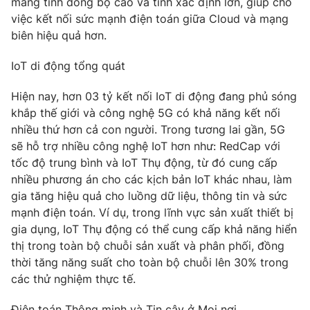
mang tính đồng bộ cao và tính xác định lớn, giúp cho
việc kết nối sức mạnh điện toán giữa Cloud và mạng
biên hiệu quả hơn.
IoT di động tổng quát
Hiện nay, hơn 03 tỷ kết nối IoT di động đang phủ sóng
khắp thế giới và công nghệ 5G có khả năng kết nối
nhiều thứ hơn cả con người. Trong tương lai gần, 5G
sẽ hỗ trợ nhiều công nghệ IoT hơn như: RedCap với
tốc độ trung bình và IoT Thụ động, từ đó cung cấp
nhiều phương án cho các kịch bản IoT khác nhau, làm
gia tăng hiệu quả cho luồng dữ liệu, thông tin và sức
mạnh điện toán. Ví dụ, trong lĩnh vực sản xuất thiết bị
gia dụng, IoT Thụ động có thể cung cấp khả năng hiển
thị trong toàn bộ chuỗi sản xuất và phân phối, đồng
thời tăng năng suất cho toàn bộ chuỗi lên 30% trong
các thử nghiệm thực tế.
Điện toán Thông minh và Tin cậy ở Mọi nơi