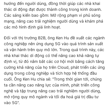
hướng đến người dùng, đồng thời giúp các nhà khai
Photo
Infographic
thác di động đạt được thành công trong kinh doanh.
Các sáng kiến bao gồm: Mở rộng phạm vi phủ sóng
mạng, nâng cao trải nghiệm người dùng và khám phá
Video
Shorts video
các mô hình định giá linh hoạt.
VTV Money
VTV Thể thao
Đối với thị trường B2B, ông Ken Hu đề xuất các ngành
công nghiệp nên ứng dụng 5G vào quá trình sản xuất
và vận hành trên quy mô lớn. Trong quá trình này, các
VTV Sức khoẻ
Bất động sản
nhà khai thác di động có thể nâng cao khả năng tự
định vị, từ đó nắm bắt các cơ hội mới bằng cách tăng
Thị trường 24h
Tấm lòng Việt
cường khả năng của họ trên Cloud, phát triển các ứng
dụng trong công nghiệp và tích hợp hệ thống đầu
cuối. Ông Ken Hu chia sẻ: "Trong thời gian tới, chúng
VTV4
Vươn mình bằng AI
ta cần nâng cao năng lực của mình, phát triển công
nghệ và tập trung nâng cao trải nghiệm người dùng,
VTV9
VTV8
mở rộng quy mô ngành và tối đa hoá giá trị đầu tư
vào 5G".
Liên hệ tòa soạn
English