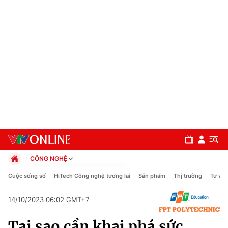
CÔNG NGHỆ
Chính trị
Cuộc sống số
HiTech Công nghệ tương lai
Sản phẩm
Thị trường
Tư vấn
Xã hội
Pháp luật
14/10/2023 06:02 GMT+7
Chuyên mục
Kinh tế
Tại sao cần khai phá sức
Thể thao