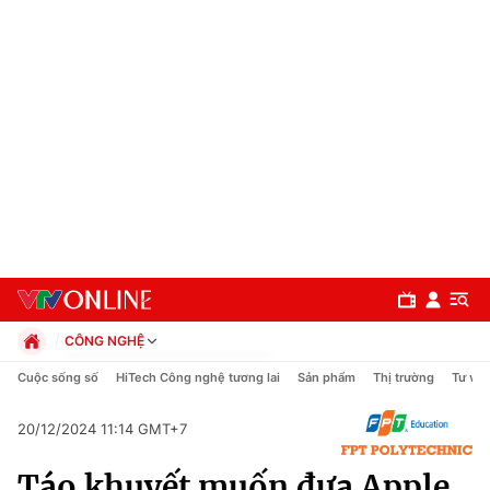
CÔNG NGHỆ
Chính trị
Cuộc sống số
HiTech Công nghệ tương lai
Sản phẩm
Thị trường
Tư vấn
Xã hội
Pháp luật
20/12/2024 11:14 GMT+7
Chuyên mục
Kinh tế
Táo khuyết muốn đưa Apple
Thể thao