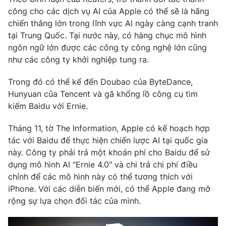
công cho các dịch vụ AI của Apple có thể sẽ là hãng
chiến thắng lớn trong lĩnh vực AI ngày càng cạnh tranh
tại Trung Quốc. Tại nước này, có hàng chục mô hình
ngôn ngữ lớn được các công ty công nghệ lớn cũng
THỜI BÁO VTV
như các công ty khởi nghiệp tung ra.
Trong đó có thể kể đến Doubao của ByteDance,
Hunyuan của Tencent và gã khổng lồ công cụ tìm
Theo dõi báo trên
kiếm Baidu với Ernie.
Cơ quan chủ quản:
Đài Truyền hình Việt Nam
Tháng 11, tờ The Information, Apple có kế hoạch hợp
tác với Baidu để thực hiện chiến lược AI tại quốc gia
Cơ quan báo chí:
Thời báo VTV
này. Công ty phải trả một khoản phí cho Baidu để sử
Giấy phép hoạt động báo in và báo điện tử số 483/GP-BTTTT
dụng mô hình AI "Ernie 4.0" và chi trả chi phí điều
cấp ngày 29/12/2023
chỉnh để các mô hình này có thể tương thích với
Tổng Biên tập:
Vũ Thanh Thủy
iPhone. Với các diễn biến mới, có thể Apple đang mở
Phó Tổng Biên tập:
Nguyễn Thị Mỹ Hạnh, Phạm Quốc Thắng,
rộng sự lựa chọn đối tác của mình.
Nguyễn Trọng Ninh
Tổng đài VTV:
024.38 355 931 - 024.38 355 932