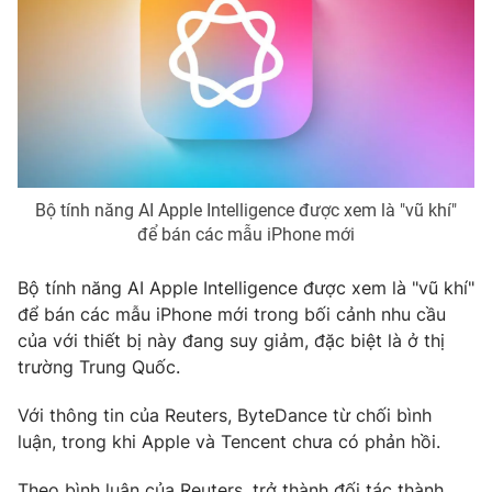
Photo
Infographic
Video
Shorts video
VTV Money
VTV Thể thao
Bộ tính năng AI Apple Intelligence được xem là "vũ khí"
VTV Sức khoẻ
Bất động sản
để bán các mẫu iPhone mới
Bộ tính năng AI Apple Intelligence được xem là "vũ khí"
Thị trường 24h
Tấm lòng Việt
để bán các mẫu iPhone mới trong bối cảnh nhu cầu
của với thiết bị này đang suy giảm, đặc biệt là ở thị
VTV4
Vươn mình bằng AI
trường Trung Quốc.
Với thông tin của Reuters, ByteDance từ chối bình
VTV9
VTV8
luận, trong khi Apple và Tencent chưa có phản hồi.
Liên hệ tòa soạn
English
Theo bình luận của Reuters, trở thành đối tác thành