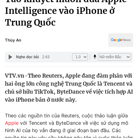
Chính trị
Truyền hình
Intelligence vào iPhone ở
Văn hóa - Giải trí
Xã hội
Trung Quốc
Y tế
Đời sống
Pháp luật
Công nghệ
Thùy An
Giáo dục
Y tế
Nghe đọc bài
2:43
Thế giới
VTV.vn-Theo Reuters, Apple đang đàm phán với
hai ông lớn công nghệ Trung Quốc là Tencent và
Tin tức
Kinh tế
chủ sở hữu TikTok, ByteDance về việc tích hợp AI
Thế giới đó đây
vào iPhone bán ở nước này.
Tài chính
Dữ liệu và đời sống
Câu chuyện quốc tế
Theo các nguồn tin của Reuters, cuộc thảo luận giữa
Thị trường
Apple
với Tencent và ByteDance về việc sử dụng mô
Truyền hình
Góc doanh nghiệp
hình AI của họ vẫn đang ở giai đoạn ban đầu. Các
nguồn tin này yêu cầu không nêu tên vì cuộc thảo luận