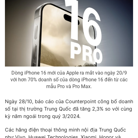
Ðiện thoại Thời báo VTV:
024.66 897 897
Email:
toasoan@vtv.vn
Liên hệ quảng cáo:
024-7300.7108
Dòng iPhone 16 mới của Apple ra mắt vào ngày 20/9
với hơn 70% doanh số của dòng iPhone 16 đến từ các
mẫu Pro và Pro Max.
Ngày 28/10, báo cáo của Counterpoint công bố doanh
® Cấm sao chép dưới mọi hình thức nếu không có sự chấp
số tại thị trường Trung Quốc đã tăng 2,3% so với cùng
thuận bằng văn bản. Ghi rõ nguồn VTV.vn khi phát hành lại
kỳ năm ngoái trong quý 3/2024.
thông tin từ website này.
Các hãng điện thoại thông minh nội địa Trung Quốc
như Vivo, Huawei Technologies, Xiaomi, Honor và