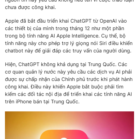
Phim VTV
Giải trí
chưa được công khai.
Hậu trường
Điện ảnh
Apple đã bắt đầu triển khai ChatGPT từ OpenAI vào
Đời sống
Nhân vật
các thiết bị của mình trong tháng 12 như một phần
Âm nhạc
trong bộ tính năng AI Apple Intelligence. Cụ thể, bộ
Du lịch
Khán giả
Giáo dục
tính năng này cho phép trợ lý giọng nói Siri điều khiển
Sao
Làm đẹp
chatbot này để giải đáp các truy vấn của người dùng.
Giải sao mai
Tuyển sinh
Công nghệ
Chất lượng cuộc sống
Hiện, ChatGPT không khả dụng tại Trung Quốc. Các
Học trực tuyến
cơ quan quản lý nước này yêu cầu các dịch vụ AI phải
Hitech Công nghệ tương lai
Giao lưu trực tuyến
được sự chấp nhận của Chính phủ trước khi phát hành
Sản phẩm
công khai. Điều này khiến Apple bắt buộc phải tìm
kiếm các đối tác nội địa để triển khai các tính năng AI
Lịch phát sóng
Thị trường
trên iPhone bán tại Trung Quốc.
Tư vấn
Chuyên mục khác
Emagazine
Podcast