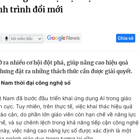
nh trình đổi mới
Góc ảnh
Giáo dục
Công nghệ
Chia sẻ
Tuyển sinh
Hitech Công ng
Học trực tuyến
Sản phẩm
 ra nhiều cơ hội đột phá, giúp nâng cao hiệu quả
g
Thị trường
hưng đặt ra những thách thức cần được giải quyết.​
Tư vấn
t Nam thời đại công nghệ số
ệt Nam đã bước đầu triển khai ứng dụng AI trong giáo
 cực. Tuy nhiên, trên thực tế, việc khai thác hiệu quả
rào cản, do phần lớn giáo viên còn hạn chế về năng lực
hể, và sự chênh lệch trong khả năng tiếp cận công nghệ
 này, việc nâng cao năng lực số được xác định là một
a ngành giáo dục trong tương lai gần.