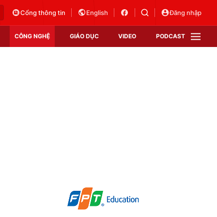
Cổng thông tin
English
Đăng nhập
CÔNG NGHỆ
GIÁO DỤC
VIDEO
PODCAST
VTV Money
VTV Thể thao
VTV Sức khoẻ
Bất động sản
Thị trường 24h
Tấm lòng Việt
Vươn mình bằng AI
VTV4
VTV8
VTV9
Lịch phát sóng
Giao lưu trực tuyến
Sự kiện