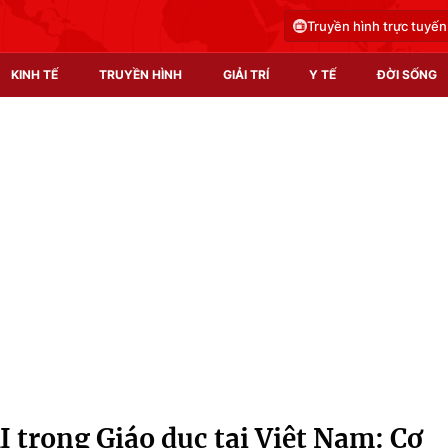
Truyền hình trực tuyến
KINH TẾ
TRUYỀN HÌNH
GIẢI TRÍ
Y TẾ
ĐỜI SỐNG
Pháp luật
Y tế
Truyền hình
Multimedia
Phim VTV
Video
Hậu trường
Shorts video
Nhân vật
Podcast
Khán giả
EMagazine
Giải sao mai
Photo
 trong Giáo dục tại Việt Nam: Cơ
Infographic