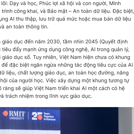
lõi: Dạy và học, Phúc lợi xã hội và con người, Minh
trình công khai, và Bảo mật – An toàn dữ liệu. Đặc biệt
ng AI thu thập, lưu trữ quá mức hoặc mua bán dữ liệu
à an toàn thông tin.
iển giáo dục đến năm 2030, tầm nhìn 2045 (Quyết định
tiêu đẩy mạnh ứng dụng công nghệ, AI trong quản lý,
i giáo dục số. Tuy nhiên, Việt Nam hiện chưa có khung
, để đặc biệt ngăn ngừa những tác động tiêu cực của AI
ữ liệu, chất lượng giáo dục, an toàn học đường, năng
ã hội của người học. Việc xây dựng một khung tương tự
 ràng sẽ giúp Việt Nam triển khai AI một cách có hệ
à trách nhiệm trong lĩnh vực giáo dục.