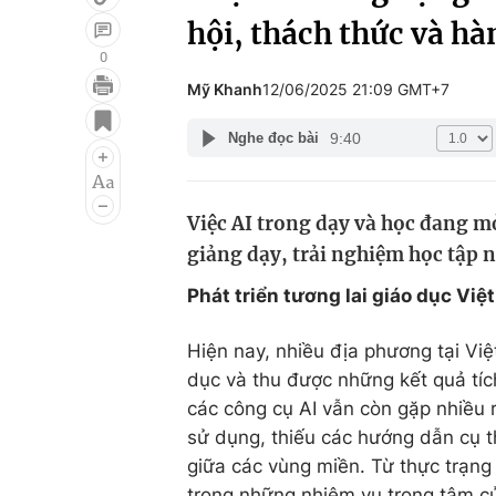
hội, thách thức và hà
0
Mỹ Khanh
12/06/2025 21:09 GMT+7
Giải trí
Đời sống
9:40
Nghe đọc bài
Điện ảnh
Du lịch
Âm nhạc
Làm đẹp
Việc AI trong dạy và học đang mở
Sao
Chất lượng cuộc sốn
giảng dạy, trải nghiệm học tập n
Phát triển tương lai giáo dục Việ
Hiện nay, nhiều địa phương tại Vi
dục và thu được những kết quả tích
các công cụ AI vẫn còn gặp nhiều 
sử dụng, thiếu các hướng dẫn cụ t
giữa các vùng miền. Từ thực trạng
trong những nhiệm vụ trọng tâm củ