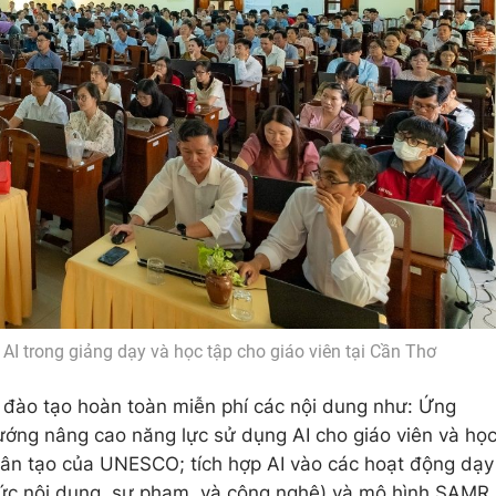
AI trong giảng dạy và học tập cho giáo viên tại Cần Thơ
c đào tạo hoàn toàn miễn phí các nội dung như: Ứng
ướng nâng cao năng lực sử dụng AI cho giáo viên và họ
nhân tạo của UNESCO; tích hợp AI vào các hoạt động dạy
hức nội dung, sư phạm, và công nghệ) và mô hình SAMR