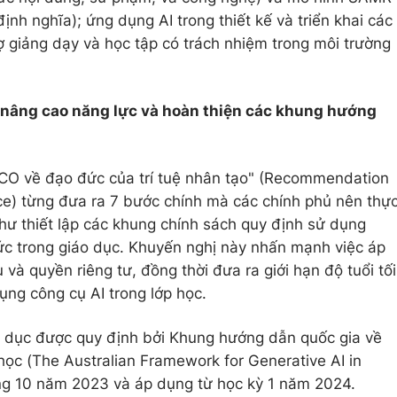
i định nghĩa); ứng dụng AI trong thiết kế và triển khai các
ợ giảng dạy và học tập có trách nhiệm trong môi trường
 nâng cao năng lực và hoàn thiện các khung hướng
O về đạo đức của trí tuệ nhân tạo" (Recommendation
gence) từng đưa ra 7 bước chính mà các chính phủ nên thự
như thiết lập các khung chính sách quy định sử dụng
c trong giáo dục. Khuyến nghị này nhấn mạnh việc áp
 và quyền riêng tư, đồng thời đưa ra giới hạn độ tuổi tối
ụng công cụ AI trong lớp học.
iáo dục được quy định bởi Khung hướng dẫn quốc gia về
 học (The Australian Framework for Generative AI in
ng 10 năm 2023 và áp dụng từ học kỳ 1 năm 2024.