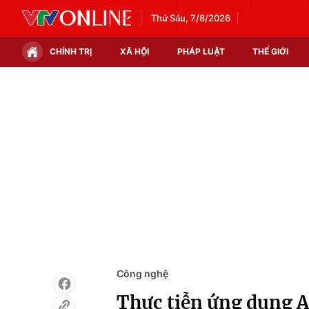
Thứ Sáu, 7/8/2026
CHÍNH TRỊ
XÃ HỘI
PHÁP LUẬT
THẾ GIỚI
Chính trị
Xã hội
Thế giới
Kinh tế
Tin tức
Tài chính
Thế giới đó đây
Thị trường
Câu chuyện quốc tế
Góc doanh nghiệp
Dữ liệu và đời sống
Công nghệ
Thực tiễn ứng dụng AI