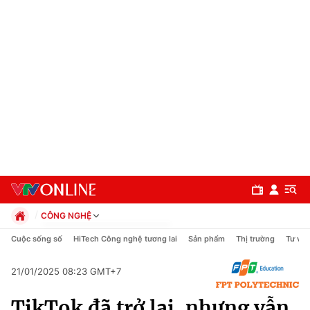
CÔNG NGHỆ
Chính trị
Cuộc sống số
HiTech Công nghệ tương lai
Sản phẩm
Thị trường
Tư vấn
Xã hội
Pháp luật
21/01/2025 08:23 GMT+7
Chuyên mục
Kinh tế
TikTok đã trở lại, nhưng vẫn
Thể thao