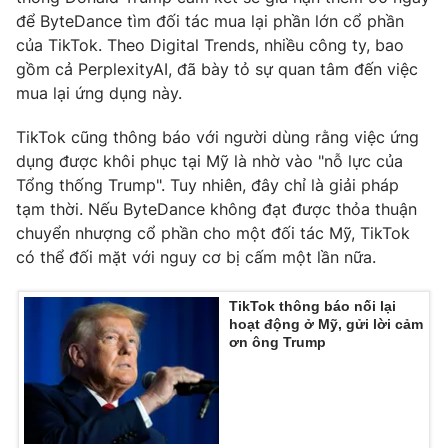
Ðiện thoại Thời báo VTV:
024.66 897 897
để ByteDance tìm đối tác mua lại phần lớn cổ phần
Email:
toasoan@vtv.vn
của TikTok. Theo Digital Trends, nhiều công ty, bao
Liên hệ quảng cáo:
024-7300.7108
gồm cả PerplexityAI, đã bày tỏ sự quan tâm đến việc
mua lại ứng dụng này.
TikTok cũng thông báo với người dùng rằng việc ứng
dụng được khôi phục tại Mỹ là nhờ vào "nỗ lực của
Tổng thống Trump". Tuy nhiên, đây chỉ là giải pháp
tạm thời. Nếu ByteDance không đạt được thỏa thuận
chuyển nhượng cổ phần cho một đối tác Mỹ, TikTok
có thể đối mặt với nguy cơ bị cấm một lần nữa.
TikTok thông báo nối lại
hoạt động ở Mỹ, gửi lời cảm
ơn ông Trump
® Cấm sao chép dưới mọi hình thức nếu không có sự chấp
thuận bằng văn bản. Ghi rõ nguồn VTV.vn khi phát hành lại
thông tin từ website này.