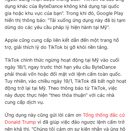
Phim VTV
dụng khác của ByteDance không khả dụng tại quốc
Giải trí
gia hoặc khu vực của bạn". Trong khi đó, Google Play
Hậu trường
Điện ảnh
hiển thị thông báo: "Tải xuống ứng dụng này đã bị tạm
Đời sống
Nhân vật
dừng do các yêu cầu pháp lý hiện hành tại Mỹ".
Âm nhạc
Du lịch
Khán giả
Apple cũng cung cấp liên kết dẫn đến một trang hỗ
Giáo dục
Sao
trợ, giải thích lý do TikTok bị gỡ khỏi nền tảng.
Làm đẹp
Giải sao mai
Tuyển sinh
Công nghệ
Chất lượng cuộc sống
TikTok chính thức ngừng hoạt động tại Mỹ vào cuối
Học trực tuyến
ngày 18/1, ngay trước thời hạn yêu cầu ByteDance
Hitech Công nghệ tương lai
phải thoái vốn hoặc đối mặt với lệnh cấm toàn quốc.
Giao lưu trực tuyến
Tuy nhiên, vào chiều ngày 19/1, TikTok đã bất ngờ hoạt
Sản phẩm
động trở lại tại Mỹ. Theo thông báo từ TikTok, việc
Lịch phát sóng
Thị trường
này được thực hiện "theo thỏa thuận" với các nhà
cung cấp dịch vụ.
Tư vấn
Chuyên mục khác
Ứng dụng này cũng gửi lời cảm ơn
Tổng thống đắc cử
Donald Trump
vì đã giúp việc đảo ngược lệnh cấm trở
Emagazine
Podcast
nên khả thi. "Chúng tôi cảm ơn sự kiên nhẫn và ủng hộ