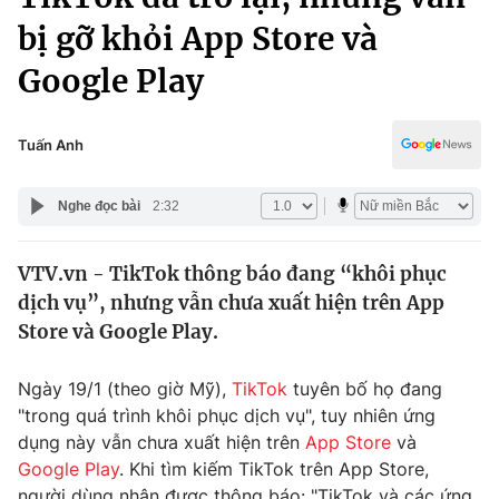
Chính trị
Truyền hình
bị gỡ khỏi App Store và
Văn hóa - Giải trí
Xã hội
Google Play
Y tế
Đời sống
Pháp luật
Công nghệ
Tuấn Anh
Giáo dục
Y tế
Nghe đọc bài
2:32
Thế giới
VTV.vn - TikTok thông báo đang “khôi phục
dịch vụ”, nhưng vẫn chưa xuất hiện trên App
Tin tức
Kinh tế
Store và Google Play.
Thế giới đó đây
Tài chính
Ngày 19/1 (theo giờ Mỹ),
TikTok
tuyên bố họ đang
Dữ liệu và đời sống
Câu chuyện quốc tế
"trong quá trình khôi phục dịch vụ", tuy nhiên ứng
Thị trường
dụng này vẫn chưa xuất hiện trên
App Store
và
Truyền hình
Góc doanh nghiệp
Google Play
. Khi tìm kiếm TikTok trên App Store,
người dùng nhận được thông báo: "TikTok và các ứng