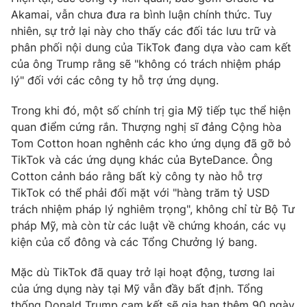
Akamai, vẫn chưa đưa ra bình luận chính thức. Tuy
nhiên, sự trở lại này cho thấy các đối tác lưu trữ và
phân phối nội dung của TikTok đang dựa vào cam kết
của ông Trump rằng sẽ "không có trách nhiệm pháp
THỜI BÁO VTV
lý" đối với các công ty hỗ trợ ứng dụng.
Trong khi đó, một số chính trị gia Mỹ tiếp tục thể hiện
quan điểm cứng rắn. Thượng nghị sĩ đảng Cộng hòa
Theo dõi báo trên
Tom Cotton hoan nghênh các kho ứng dụng đã gỡ bỏ
TikTok và các ứng dụng khác của ByteDance. Ông
Cơ quan chủ quản:
Đài Truyền hình Việt Nam
Cotton cảnh báo rằng bất kỳ công ty nào hỗ trợ
Cơ quan báo chí:
Thời báo VTV
TikTok có thể phải đối mặt với "hàng trăm tỷ USD
trách nhiệm pháp lý nghiêm trọng", không chỉ từ Bộ Tư
Giấy phép hoạt động báo in và báo điện tử số 483/GP-BTTTT
cấp ngày 29/12/2023
pháp Mỹ, mà còn từ các luật về chứng khoán, các vụ
kiện của cổ đông và các Tổng Chưởng lý bang.
Tổng Biên tập:
Vũ Thanh Thủy
Phó Tổng Biên tập:
Nguyễn Thị Mỹ Hạnh, Phạm Quốc Thắng,
Mặc dù TikTok đã quay trở lại hoạt động, tương lai
Nguyễn Trọng Ninh
của ứng dụng này tại Mỹ vẫn đầy bất định. Tổng
Tổng đài VTV:
024.38 355 931 - 024.38 355 932
thống Donald Trump cam kết sẽ gia hạn thêm 90 ngày