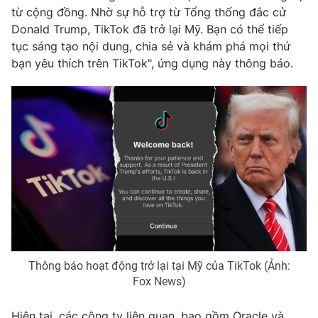
từ cộng đồng. Nhờ sự hỗ trợ từ Tổng thống đắc cử
Photo
Infographic
Donald Trump, TikTok đã trở lại Mỹ. Bạn có thể tiếp
tục sáng tạo nội dung, chia sẻ và khám phá mọi thứ
bạn yêu thích trên TikTok", ứng dụng này thông báo.
Video
Shorts video
VTV Money
VTV Thể thao
VTV Sức khoẻ
Bất động sản
Thị trường 24h
Tấm lòng Việt
VTV4
Vươn mình bằng AI
Thông báo hoạt động trở lại tại Mỹ của TikTok (Ảnh:
VTV9
VTV8
Fox News)
Liên hệ tòa soạn
English
Hiện tại, các công ty liên quan, bao gồm Oracle và