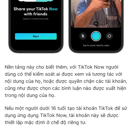
Photo
Infographic
Video
Shorts video
VTV Money
VTV Thể thao
VTV Sức khoẻ
Bất động sản
Nền tảng này cho biết thêm, với TikTok Now người
dùng có thể kiểm soát ai được xem và tương tác với
Thị trường 24h
Tấm lòng Việt
nội dung của họ, hoặc được quyền chặn các tài khoản,
cũng như được chọn các bình luận nào được xuất hiện
VTV4
Vươn mình bằng AI
trong nội dung của họ.
Nếu một người dưới 16 tuổi tạo tài khoản TikTok để sử
VTV9
VTV8
dụng ứng dụng TikTok Now, tài khoản này sẽ được
thiết lập mặc định ở chế độ riêng tư.
Liên hệ tòa soạn
English