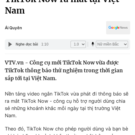
Chính trị
Truyền hình
Nam
Văn hóa - Giải trí
Xã hội
Y tế
Ái Quyên
Đời sống
Pháp luật
Công nghệ
Nghe đọc bài
1:10
Giáo dục
Y tế
VTV.vn - Công cụ mới TikTok Now vừa được
TikTok thông báo thử nghiệm trong thời gian
Thế giới
sắp tới tại Việt Nam.
Tin tức
Kinh tế
Nền tảng video ngắn TikTok vừa phát đi thông báo sẽ
Thế giới đó đây
ra mắt TikTok Now - công cụ hỗ trợ người dùng chia
Tài chính
Dữ liệu và đời sống
sẻ những khoảnh khắc mỗi ngày tại thị trường Việt
Câu chuyện quốc tế
Thị trường
Nam.
Truyền hình
Góc doanh nghiệp
Theo đó, TikTok Now cho phép người dùng và bạn bè