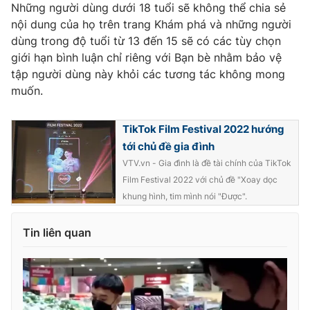
Những người dùng dưới 18 tuổi sẽ không thể chia sẻ
nội dung của họ trên trang Khám phá và những người
dùng trong độ tuổi từ 13 đến 15 sẽ có các tùy chọn
giới hạn bình luận chỉ riêng với Bạn bè nhằm bảo vệ
THỜI BÁO VTV
tập người dùng này khỏi các tương tác không mong
muốn.
TikTok Film Festival 2022 hướng
Theo dõi báo trên
tới chủ đề gia đình
VTV.vn - Gia đình là đề tài chính của TikTok
Cơ quan chủ quản:
Đài Truyền hình Việt Nam
Film Festival 2022 với chủ đề "Xoay dọc
Cơ quan báo chí:
Thời báo VTV
khung hình, tim mình nói "Được".
Giấy phép hoạt động báo in và báo điện tử số 483/GP-BTTTT
cấp ngày 29/12/2023
Tin liên quan
Tổng Biên tập:
Vũ Thanh Thủy
Phó Tổng Biên tập:
Nguyễn Thị Mỹ Hạnh, Phạm Quốc Thắng,
Nguyễn Trọng Ninh
Tổng đài VTV:
024.38 355 931 - 024.38 355 932