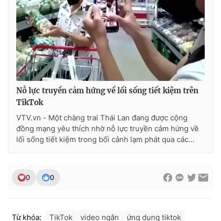
Ðiện thoại Thời báo VTV:
024.66 897 897
Email:
toasoan@vtv.vn
Liên hệ quảng cáo:
024-7300.7108
Nỗ lực truyền cảm hứng về lối sống tiết kiệm trên
TikTok
VTV.vn - Một chàng trai Thái Lan đang được cộng
đồng mạng yêu thích nhờ nỗ lực truyền cảm hứng về
lối sống tiết kiệm trong bối cảnh lạm phát qua các...
® Cấm sao chép dưới mọi hình thức nếu không có sự chấp
0
0
thuận bằng văn bản. Ghi rõ nguồn VTV.vn khi phát hành lại
thông tin từ website này.
Từ khóa:
TikTok
video ngắn
ứng dụng tiktok