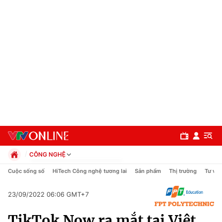
CÔNG NGHỆ
Chính trị
Cuộc sống số
HiTech Công nghệ tương lai
Sản phẩm
Thị trường
Tư vấn
Xã hội
Pháp luật
23/09/2022 06:06 GMT+7
Chuyên mục
Kinh tế
TikTok Now ra mắt tại Việt
Thể thao