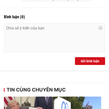
Bình luận
(
0
)
Gửi bình luận
TIN CÙNG CHUYÊN MỤC