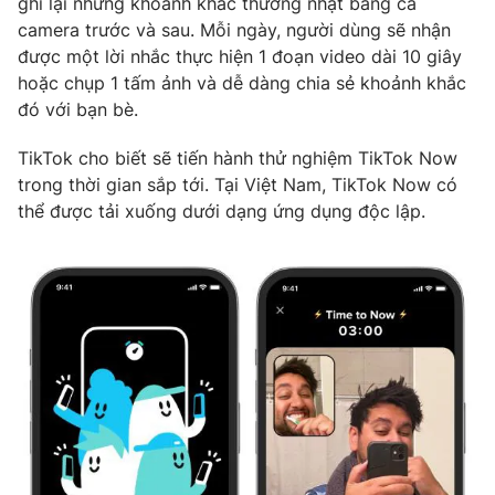
ghi lại những khoảnh khắc thường nhật bằng cả
Phim VTV
Giải trí
camera trước và sau. Mỗi ngày, người dùng sẽ nhận
Hậu trường
được một lời nhắc thực hiện 1 đoạn video dài 10 giây
Điện ảnh
hoặc chụp 1 tấm ảnh và dễ dàng chia sẻ khoảnh khắc
Đời sống
Nhân vật
đó với bạn bè.
Âm nhạc
Du lịch
Khán giả
Giáo dục
TikTok cho biết sẽ tiến hành thử nghiệm TikTok Now
Sao
Làm đẹp
Giải sao mai
trong thời gian sắp tới. Tại Việt Nam, TikTok Now có
Tuyển sinh
thể được tải xuống dưới dạng ứng dụng độc lập.
Công nghệ
Chất lượng cuộc sống
Học trực tuyến
Hitech Công nghệ tương lai
Giao lưu trực tuyến
Sản phẩm
Lịch phát sóng
Thị trường
Tư vấn
Chuyên mục khác
Emagazine
Podcast