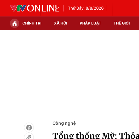
Thứ Bảy, 8/8/2026
CHÍNH TRỊ
XÃ HỘI
PHÁP LUẬT
THẾ GIỚI
Chính trị
Xã hội
Thế giới
Kinh tế
Tin tức
Tài chính
Thế giới đó đây
Thị trường
Câu chuyện quốc tế
Góc doanh nghiệp
Dữ liệu và đời sống
Công nghệ
Tổng thống Mỹ: Thỏa