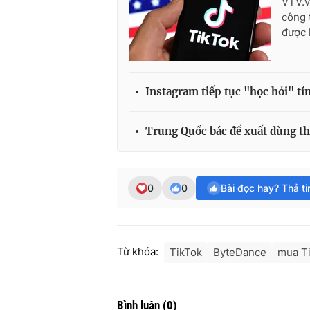
VTV.v
công 
được 
Instagram tiếp tục "học hỏi" t
Trung Quốc bác đề xuất dùng t
0
0
Bài đọc hay? Thả t
Từ khóa:
TikTok
ByteDance
mua T
Bình luận
(
0
)