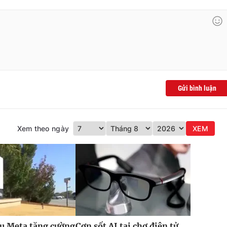
Gửi bình luận
Xem theo ngày
XEM
u Meta tăng cường
Cơn sốt AI tại chợ điện tử