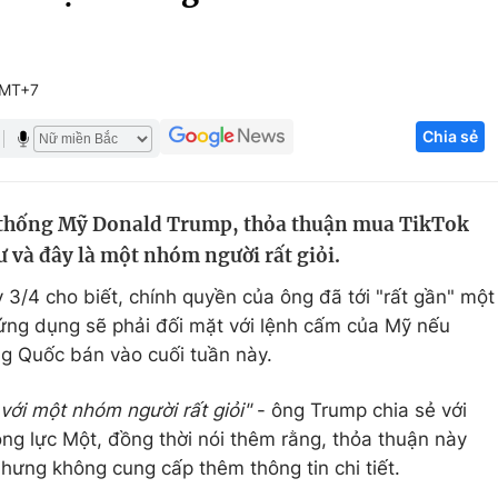
Góc ảnh
GMT+7
Giáo dục
Công nghệ
Chia sẻ
Tuyển sinh
Hitech Công ng
Học trực tuyến
Sản phẩm
g thống Mỹ Donald Trump, thỏa thuận mua TikTok
g
Thị trường
ư và đây là một nhóm người rất giỏi.
Tư vấn
/4 cho biết, chính quyền của ông đã tới "rất gần" một
 ứng dụng sẽ phải đối mặt với lệnh cấm của Mỹ nếu
g Quốc bán vào cuối tuần này.
với một nhóm người rất giỏi"
- ông Trump chia sẻ với
ng lực Một, đồng thời nói thêm rằng, thỏa thuận này
hưng không cung cấp thêm thông tin chi tiết.