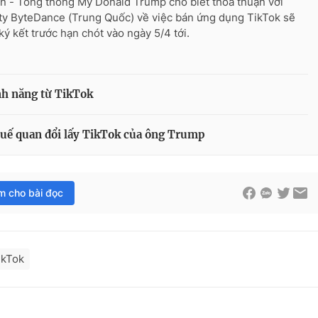
n - Tổng thống Mỹ Donald Trump cho biết thỏa thuận với
ty ByteDance (Trung Quốc) về việc bán ứng dụng TikTok sẽ
ký kết trước hạn chót vào ngày 5/4 tới.
ính năng từ TikTok
huế quan đổi lấy TikTok của ông Trump
im cho bài đọc
ikTok