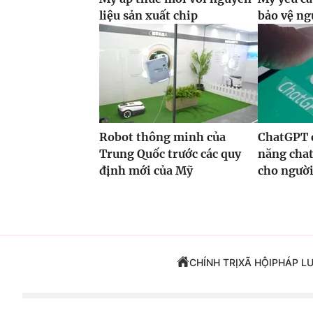
liệu sản xuất chip
bảo vệ ng
Robot thông minh của
ChatGPT 
Trung Quốc trước các quy
năng chat
định mới của Mỹ
cho ngườ
CHÍNH TRỊ
XÃ HỘI
PHÁP L