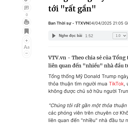
tới "rất gần"
0
Ban Thời sự - TTXVN
04/04/2025 21:05 
Giải trí
Đời sống
1:52
Nghe đọc bài
Điện ảnh
Du lịch
Âm nhạc
Làm đẹp
VTV.vn - Theo chia sẻ của Tổn
Sao
Chất lượng cuộc sốn
liên quan đến "nhiều" nhà đầu t
Tổng thống Mỹ Donald Trump ngày 3
thỏa thuận tìm người mua
TikTok
,
không được chủ sở hữu người Trun
"Chúng tôi rất gần một thỏa thuận 
các phóng viên trên chuyên cơ Khô
liên quan đến "nhiều" nhà đầu tư n