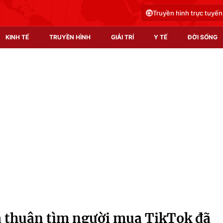
Truyền hình trực tuyến
KINH TẾ
TRUYỀN HÌNH
GIẢI TRÍ
Y TẾ
ĐỜI SỐNG
Pháp luật
Y tế
Truyền hình
Multimedia
Phim VTV
Video
Hậu trường
Shorts video
Nhân vật
Podcast
Khán giả
EMagazine
Giải sao mai
Photo
 thuận tìm người mua TikTok đã
Infographic