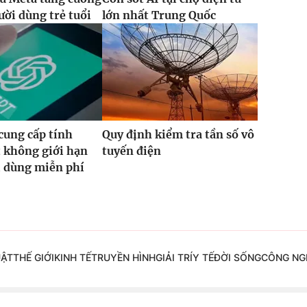
ười dùng trẻ tuổi
lớn nhất Trung Quốc
cung cấp tính
Quy định kiểm tra tần số vô
 không giới hạn
tuyến điện
i dùng miễn phí
UẬT
THẾ GIỚI
KINH TẾ
TRUYỀN HÌNH
GIẢI TRÍ
Y TẾ
ĐỜI SỐNG
CÔNG NG