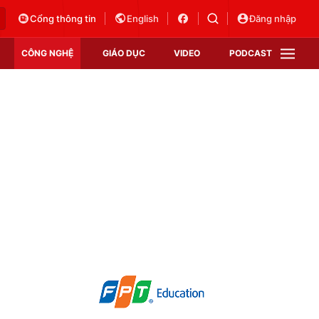
Cổng thông tin
English
Đăng nhập
CÔNG NGHỆ
GIÁO DỤC
VIDEO
PODCAST
VTV Money
VTV Thể thao
VTV Sức khoẻ
Bất động sản
Thị trường 24h
Tấm lòng Việt
Vươn mình bằng AI
VTV4
VTV8
VTV9
Lịch phát sóng
Giao lưu trực tuyến
Sự kiện