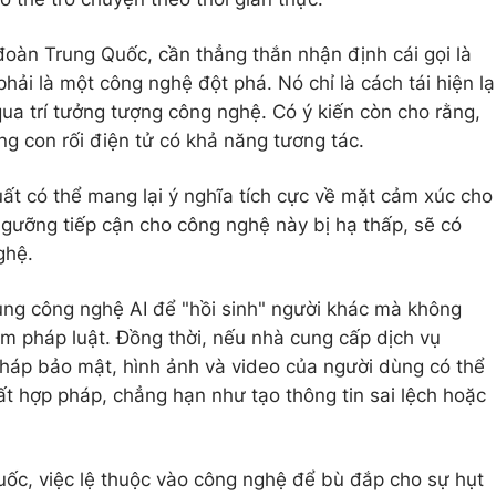
oàn Trung Quốc, cần thẳng thắn nhận định cái gọi là
hải là một công nghệ đột phá. Nó chỉ là cách tái hiện lạ
ua trí tưởng tượng công nghệ. Có ý kiến còn cho rằng,
ạng con rối điện tử có khả năng tương tác.
uất có thể mang lại ý nghĩa tích cực về mặt cảm xúc cho
gưỡng tiếp cận cho công nghệ này bị hạ thấp, sẽ có
ghệ.
ụng công nghệ AI để "hồi sinh" người khác mà không
m pháp luật. Đồng thời, nếu nhà cung cấp dịch vụ
háp bảo mật, hình ảnh và video của người dùng có thể
ất hợp pháp, chẳng hạn như tạo thông tin sai lệch hoặc
uốc, việc lệ thuộc vào công nghệ để bù đắp cho sự hụt