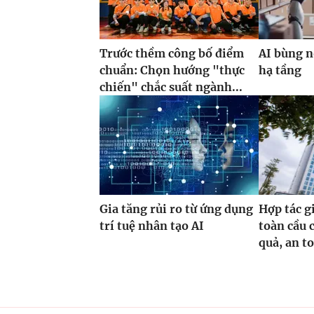
Trước thềm công bố điểm
AI bùng n
chuẩn: Chọn hướng "thực
hạ tầng
chiến" chắc suất ngành...
Gia tăng rủi ro từ ứng dụng
Hợp tác g
trí tuệ nhân tạo AI
toàn cầu 
quả, an t