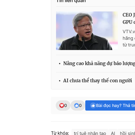
Tin liên quan
CEO J
GPU c
VTV.v
hãng 
từ tru
Nâng cao khả năng dự báo lượn
AI chưa thể thay thế con người
0
0
Bài đọc hay? Thả t
Từ khóa:
trí tuệ nhân tạo
AI
hồi sin