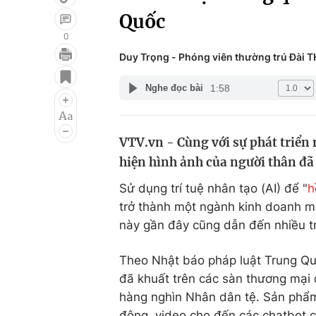
Quốc
0
Duy Trọng - Phóng viên thường trú Đài 
Giải trí
Đời sống
1:58
Nghe đọc bài
Điện ảnh
Du lịch
Âm nhạc
Làm đẹp
VTV.vn - Cùng với sự phát triển 
Sao
Chất lượng cuộc sốn
hiện hình ảnh của người thân đã
Sử dụng trí tuệ nhân tạo (AI) để "
h
trở thành một ngành kinh doanh mớ
này gần đây cũng dẫn đến nhiều tra
Theo Nhật báo pháp luật Trung Quố
đã khuất trên các sàn thương mại đ
hàng nghìn Nhân dân tệ. Sản phẩm
động, video cho đến các chatbot có