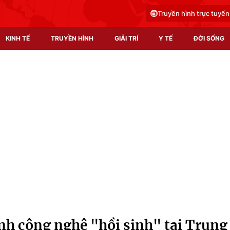
Truyền hình trực tuyến
KINH TẾ
TRUYỀN HÌNH
GIẢI TRÍ
Y TẾ
ĐỜI SỐNG
Pháp luật
Y tế
Truyền hình
Multimedia
Phim VTV
Video
Hậu trường
Shorts video
Nhân vật
Podcast
Khán giả
EMagazine
Giải sao mai
Photo
h công nghệ "hồi sinh" tại Trung
Infographic