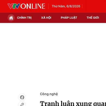
Thứ Năm, 6/8/2026
CHÍNH TRỊ
XÃ HỘI
PHÁP LUẬT
THẾ GIỚI
Chính trị
Xã hội
Thế giới
Kinh tế
Tin tức
Tài chính
Thế giới đó đây
Thị trường
Câu chuyện quốc tế
Góc doanh nghiệp
Dữ liệu và đời sống
Công nghệ
Tranh luận xung quan