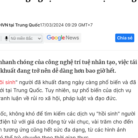
Góc ảnh
THVN tại Trung Quốc
17/03/2024 09:29 GMT+7
Giáo dục
Công nghệ
Chia sẻ
Tuyển sinh
Hitech Công ng
Học trực tuyến
Sản phẩm
nhanh chóng của công nghệ trí tuệ nhân tạo, việc tái
g
Thị trường
 khuất đang trở nên dễ dàng hơn bao giờ hết.
Tư vấn
ồi sinh
" người đã khuất đang ngày càng phổ biến và đã
i tại Trung Quốc. Tuy nhiên, sự phổ biến của dịch vụ
nh luận về rủi ro xã hội, pháp luật và đạo đức.
c, không khó để tìm kiếm các dịch vụ "hồi sinh" người
iện tử với giá dao động từ vài chục, vài trăm cho đến
 tương ứng cũng hết sức đa dạng, từ các hình ảnh
 thể trò chuyện theo thời gian thực.