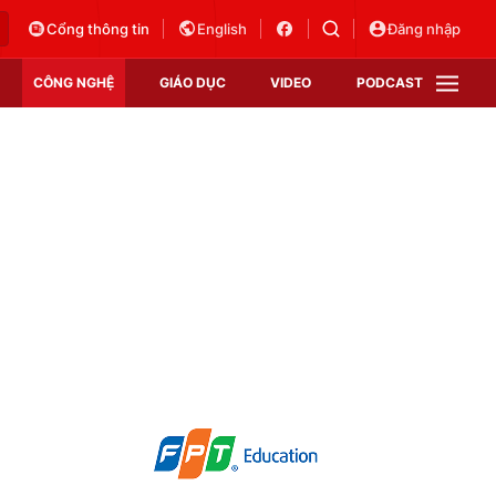
Cổng thông tin
English
Đăng nhập
CÔNG NGHỆ
GIÁO DỤC
VIDEO
PODCAST
VTV Money
VTV Thể thao
VTV Sức khoẻ
Bất động sản
Thị trường 24h
Tấm lòng Việt
Vươn mình bằng AI
VTV4
VTV8
VTV9
Lịch phát sóng
Giao lưu trực tuyến
Sự kiện