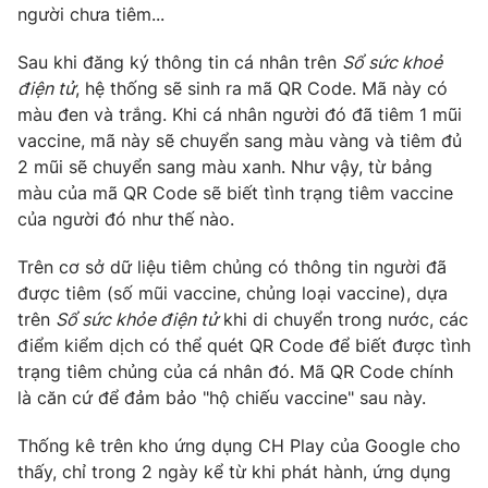
người chưa tiêm...
Photo
Infographic
Sau khi đăng ký thông tin cá nhân trên
Sổ sức khoẻ
điện tử
, hệ thống sẽ sinh ra mã QR Code. Mã này có
Video
Shorts video
màu đen và trắng. Khi cá nhân người đó đã tiêm 1 mũi
vaccine, mã này sẽ chuyển sang màu vàng và tiêm đủ
VTV Money
VTV Thể thao
2 mũi sẽ chuyển sang màu xanh. Như vậy, từ bảng
màu của mã QR Code sẽ biết tình trạng tiêm vaccine
của người đó như thế nào.
VTV Sức khoẻ
Bất động sản
Trên cơ sở dữ liệu tiêm chủng có thông tin người đã
Thị trường 24h
Tấm lòng Việt
được tiêm (số mũi vaccine, chủng loại vaccine), dựa
trên
Sổ sức khỏe điện tử
khi di chuyển trong nước, các
điểm kiểm dịch có thể quét QR Code để biết được tình
VTV4
Vươn mình bằng AI
trạng tiêm chủng của cá nhân đó. Mã QR Code chính
là căn cứ để đảm bảo "hộ chiếu vaccine" sau này.
VTV9
VTV8
Thống kê trên kho ứng dụng CH Play của Google cho
thấy, chỉ trong 2 ngày kể từ khi phát hành, ứng dụng
Liên hệ tòa soạn
English