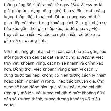
Email:
toasoan@vtv.vn
thông cùng Bộ Y tế ra mắt từ ngày 18/4,
Bluezone
là
Liên hệ quảng cáo:
024-7300.7108
giải pháp ứng dụng công nghệ định vị Bluetooth năng
lượng thấp, điện thoại cài đặt ứng dụng này có thể
giao tiếp với nhau trong khoảng cách 2 m, ghi nhận sự
tiếp xúc gần, thời gian tiếp xúc, từ đó phục vụ việc
truy vết ca nhiễm và các ca nghi nhiễm có tiếp xúc
gần với ca dương tính.
Với tính năng ghi nhận chính xác các tiếp xúc gần, nếu
mỗi người dân đều cài đặt và sử dụng
Bluezone
, việc
truy vết, khoanh vùng, cách ly sẽ nhanh và chính xác
hơn. Đồng thời, việc khoanh vùng phạm vi cách ly
cũng được thu hẹp, không có hiện tượng cách ly nhầm
® Cấm sao chép dưới mọi hình thức nếu không có sự chấp
hoặc cách ly phạm vi rộng. Theo các chuyên gia, ứng
thuận bằng văn bản. Ghi rõ nguồn VTV.vn khi phát hành lại
dụng sẽ hoạt động hiệu quả tối ưu nếu được cài đặt
thông tin từ website này.
trên quy mô lớn, với lượng cài đặt ở mức khoảng 60%
dân số trưởng thành, tương đương khoảng 45 triệu
người.