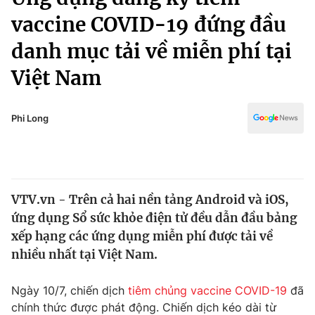
Chính trị
Truyền hình
vaccine COVID-19 đứng đầu
Văn hóa - Giải trí
Xã hội
danh mục tải về miễn phí tại
Y tế
Đời sống
Việt Nam
Pháp luật
Công nghệ
Giáo dục
Phi Long
Y tế
Thế giới
Tin tức
VTV.vn - Trên cả hai nền tảng Android và iOS,
Kinh tế
ứng dụng Sổ sức khỏe điện tử đều dẫn đầu bảng
Thế giới đó đây
xếp hạng các ứng dụng miễn phí được tải về
Tài chính
Dữ liệu và đời sống
Câu chuyện quốc tế
nhiều nhất tại Việt Nam.
Thị trường
Truyền hình
Ngày 10/7, chiến dịch
tiêm chủng vaccine COVID-19
đã
Góc doanh nghiệp
chính thức được phát động. Chiến dịch kéo dài từ