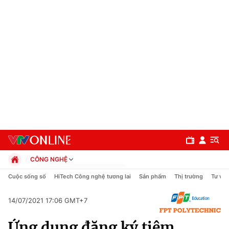
CÔNG NGHỆ
Chính trị
Cuộc sống số
HiTech Công nghệ tương lai
Sản phẩm
Thị trường
Tư vấn
Xã hội
Pháp luật
14/07/2021 17:06 GMT+7
Chuyên mục
Kinh tế
Ứng dụng đăng ký tiêm
Thể thao