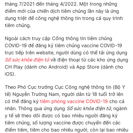
Phim VTV
tháng 7/2021 đến tháng 4/2022. Một trong những
Giải trí
điểm mới của chiến dịch tiêm chủng lần này là ứng
Hậu trường
dụng triệt để công nghệ thông tin trong cả quy trình
Điện ảnh
Đời sống
tiêm chủng.
Nhân vật
Âm nhạc
Du lịch
Khán giả
Ngoài cách truy cập Cổng thông tin tiêm chủng
Giáo dục
Sao
COVID-19 để đăng ký tiêm chủng vaccine COVID-19
Làm đẹp
Giải sao mai
trực tiếp trên website, người dùng có thể tải ứng dụng
Tuyển sinh
Công nghệ
Sổ sức khỏe điện tử
về điện thoại từ các kho ứng dụng
Chất lượng cuộc sống
Học trực tuyến
CH Play (dành cho Android) và App Store (dành cho
Hitech Công nghệ tương lai
iOS).
Giao lưu trực tuyến
Sản phẩm
Theo Phó Cục trưởng Cục Công nghệ thông tin (Bộ Y
Lịch phát sóng
tế) Nguyễn Trường Nam, người dân từ 18 tuổi trở lên
Thị trường
có thể đăng ký
tiêm phòng vaccine COVID-19
cho cá
Tư vấn
nhân. Thông qua ứng dụng
Sổ sức khỏe điện tử
, ngành
Chuyên mục khác
y tế sẽ theo dõi được có bao nhiêu người đăng ký
tiêm chủng, số lượng vaccine được chuyển đến các
Emagazine
Podcast
điểm tiêm, tiêm cho bao nhiêu người, còn lại bao nhiêu