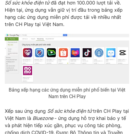
Sổ sức khỏe điện tử
đã đạt hơn 100.000 lượt tải về.
Hiện tại, ứng dụng vẫn giữ vị trí đầu trong bảng xếp
hạng các ứng dụng miễn phí được tải về nhiều nhất
trên CH Play tại Việt Nam.
THỜI BÁO VTV
Theo dõi báo trên
Cơ quan chủ quản:
Đài Truyền hình Việt Nam
Cơ quan báo chí:
Thời báo VTV
Giấy phép hoạt động báo in và báo điện tử số 483/GP-BTTTT
cấp ngày 29/12/2023
Bảng xếp hạng các ứng dụng miễn phí phổ biến tại Việt
Tổng Biên tập:
Vũ Thanh Thủy
Nam trên CH Play
Phó Tổng Biên tập:
Nguyễn Thị Mỹ Hạnh, Phạm Quốc Thắng,
Nguyễn Trọng Ninh
Xếp sau ứng dụng
Sổ sức khỏe điện tử
trên CH Play tại
Việt Nam là
Bluezone
- ứng dụng hỗ trợ khai báo y tế
Tổng đài VTV:
024.38 355 931 - 024.38 355 932
và phát hiện tiếp xúc gần, phục vụ công tác phòng,
Ðiện thoại Thời báo VTV:
024.66 897 897
chống dịch COVID-19. Được Bộ Thông tin và Truyền