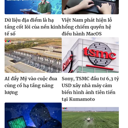
Dữ liệu địa điểm là hạ
Việt Nam phát hiện lỗ
tầng cốt lõi của nền kinh
hổng chiếm quyền hệ
tế số
điều hành MacOS
AI đẩy Mỹ vào cuộc đua
Sony, TSMC đầu tư 6,3 tỷ
củng cố hạ tầng năng
USD xây nhà máy cảm
lượng
biến hình ảnh tiên tiến
tại Kumamoto