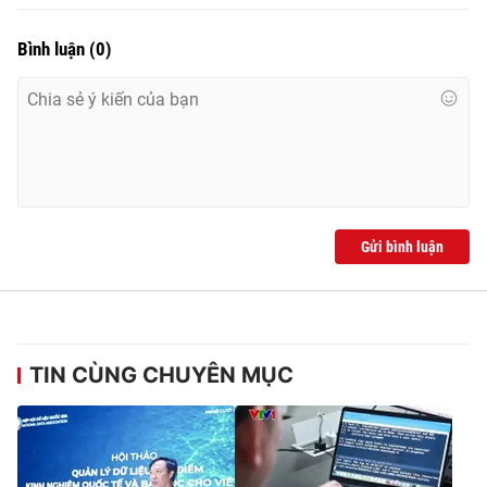
Bình luận
(
0
)
Gửi bình luận
TIN CÙNG CHUYÊN MỤC