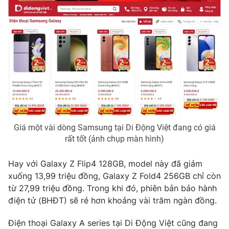
THỜI BÁO VTV
Theo dõi báo trên
Giá một vài dòng Samsung tại Di Động Việt đang có giá
Cơ quan chủ quản:
Đài Truyền hình Việt Nam
rất tốt (ảnh chụp màn hình)
Cơ quan báo chí:
Thời báo VTV
Giấy phép hoạt động báo in và báo điện tử số 483/GP-BTTTT
Hay với Galaxy Z Flip4 128GB, model này đã giảm
cấp ngày 29/12/2023
xuống 13,99 triệu đồng, Galaxy Z Fold4 256GB chỉ còn
Tổng Biên tập:
Vũ Thanh Thủy
từ 27,99 triệu đồng. Trong khi đó, phiên bản bảo hành
Phó Tổng Biên tập:
Nguyễn Thị Mỹ Hạnh, Phạm Quốc Thắng,
điện tử (BHĐT) sẽ rẻ hơn khoảng vài trăm ngàn đồng.
Nguyễn Trọng Ninh
Tổng đài VTV:
024.38 355 931 - 024.38 355 932
Điện thoại Galaxy A series tại Di Động Việt cũng đang