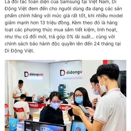
Là đối tác toàn diện của Samsung tại Việt Nam, Di
Phim VTV
Giải trí
Động Việt đem đến cho người dùng đa dạng các sản
Hậu trường
phẩm chính hãng với mức giá rất tốt, khi nhiều model
Điện ảnh
giảm mạnh hơn 13 triệu đồng. Kèm theo đó là hàng
Đời sống
Nhân vật
loạt các phương thức mua sắm tiết kiệm, linh hoạt,
Âm nhạc
Du lịch
như thu cũ đổi mới, trả góp 0% lãi suất… cùng với
Khán giả
Giáo dục
Sao
chính sách bảo hành độc quyền lên đến 24 tháng tại
Làm đẹp
Giải sao mai
Di Động Việt.
Tuyển sinh
Công nghệ
Chất lượng cuộc sống
Học trực tuyến
Hitech Công nghệ tương lai
Giao lưu trực tuyến
Sản phẩm
Lịch phát sóng
Thị trường
Tư vấn
Chuyên mục khác
Emagazine
Podcast