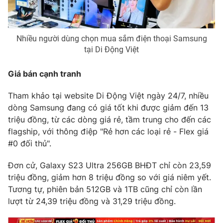
Photo
Infographic
Nhiều người dùng chọn mua sắm điện thoại Samsung
Video
Shorts video
tại Di Động Việt
VTV Money
VTV Thể thao
Giá bán cạnh tranh
Tham khảo tại website Di Động Việt ngày 24/7, nhiều
VTV Sức khoẻ
Bất động sản
dòng Samsung đang có giá tốt khi được giảm đến 13
triệu đồng, từ các dòng giá rẻ, tầm trung cho đến các
Thị trường 24h
Tấm lòng Việt
flagship, với thông điệp "Rẻ hơn các loại rẻ - Flex giá
#0 đối thủ".
VTV4
Vươn mình bằng AI
Đơn cử, Galaxy S23 Ultra 256GB BHĐT chỉ còn 23,59
triệu đồng, giảm hơn 8 triệu đồng so với giá niêm yết.
VTV9
VTV8
Tương tự, phiên bản 512GB và 1TB cũng chỉ còn lần
lượt từ 24,39 triệu đồng và 31,29 triệu đồng.
Liên hệ tòa soạn
English