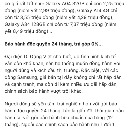
Ðiện thoại Thời báo VTV:
024.66 897 897
có giá rất tốt như: Galaxy A04 32GB chỉ còn 2,25 triệu
đồng (niêm yết 2,99 triệu đồng); Galaxy A14 4G chỉ
Email:
toasoan@vtv.vn
còn từ 3,55 triệu đồng (niêm yết 4,29 triệu đồng);
Liên hệ quảng cáo:
024-7300.7108
Galaxy A34 128GB chỉ còn từ 7,37 triệu đồng (niêm
yết 8,49 triệu đồng)...
Bảo hành độc quyền 24 tháng, trả góp 0%...
Đại diện Di Động Việt cho biết, do tình hình kinh tế
vẫn còn khó khăn, nên hệ thống muốn đồng hành với
người dùng và kích cầu thị trường. Đặc biệt, với các
dòng Samsung, giá bán tại đây không chỉ rất hấp dẫn
và cạnh tranh, mà còn đi kèm nhiều ưu đãi hấp dẫn,
chính sách bảo hành vượt trội khác.
® Cấm sao chép dưới mọi hình thức nếu không có sự chấp
Người dùng sẽ yên tâm trải nghiệm hơn với gói bảo
thuận bằng văn bản. Ghi rõ nguồn VTV.vn khi phát hành lại
hành độc quyền 24 tháng, tức là gấp đôi thời gian bảo
thông tin từ website này.
hành so với gói bảo hành tiêu chuẩn của hãng (12
tháng). Ngoài các chính sách bảo hành như 1 đổi 1