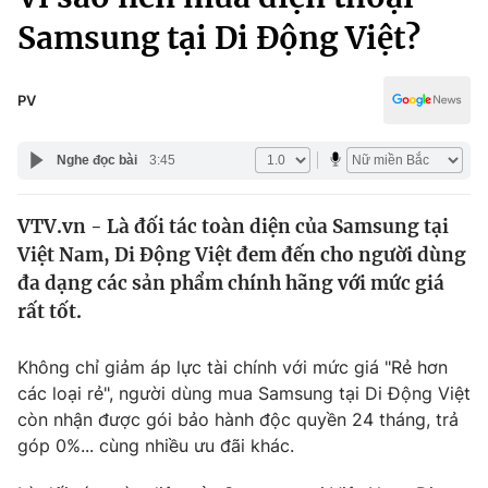
Chính trị
Truyền hình
Samsung tại Di Động Việt?
Văn hóa - Giải trí
Xã hội
Y tế
PV
Đời sống
Pháp luật
Công nghệ
Nghe đọc bài
3:45
Giáo dục
Y tế
VTV.vn - Là đối tác toàn diện của Samsung tại
Việt Nam, Di Động Việt đem đến cho người dùng
Thế giới
đa dạng các sản phẩm chính hãng với mức giá
Tin tức
rất tốt.
Kinh tế
Thế giới đó đây
Không chỉ giảm áp lực tài chính với mức giá "Rẻ hơn
Tài chính
Dữ liệu và đời sống
Câu chuyện quốc tế
các loại rẻ", người dùng mua Samsung tại Di Động Việt
Thị trường
còn nhận được gói bảo hành độc quyền 24 tháng, trả
góp 0%... cùng nhiều ưu đãi khác.
Truyền hình
Góc doanh nghiệp