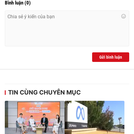
Bình luận
(
0
)
Gửi bình luận
TIN CÙNG CHUYÊN MỤC