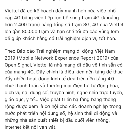
Photo
Infographic
Viettel đã có kế hoạch đẩy mạnh hơn nữa việc phổ
cập 4G bằng việc tiếp tục bổ sung trạm 4G (khoảng
hơn 2.400 trạm) nâng tổng số trạm 3G, 4G của Viettel
Video
Shorts video
lên gần 80.000 trạm và hạn chế tối đa các vùng lõm
để giúp khách hàng có trải nghiệm dịch vụ tốt hơn.
VTV Money
VTV Thể thao
Theo Báo cáo Trải nghiệm mạng di động Việt Nam
2019 (Mobile Network Experience Report 2019) của
VTV Sức khoẻ
Bất động sản
Open Signal, Viettel là nhà mạng đi đầu về tính sẵn có
của mạng 4G. Đây chính là điều kiện nền tảng để thúc
Thị trường 24h
Tấm lòng Việt
đẩy nhiều hoạt động kinh tế dựa trên nền tảng 4.0
như: thanh toán và thương mại điện tử, tự động hóa,
dịch vụ nội dung số, truyền hình, nghe nhìn trực tuyến,
VTV4
Vươn mình bằng AI
giáo dục, y tế… Việc phát triển hạ tầng băng thông
rộng được xem là cơ hội cho các doanh nghiệp trong
VTV9
VTV8
nước phát triển nội dung số, hệ sinh thái di động và
những nhà sản xuất thiết bị đầu cuối viễn thông,
Liên hệ tòa soạn
English
Internet kết nối vạn vật.