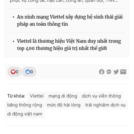
phục vụ công tác hậu cần, công an, quân đội, TNV...
Ðiện thoại Thời báo VTV:
024.66 897 897
Email:
toasoan@vtv.vn
An ninh mạng Viettel xây dựng hệ sinh thái giải
Liên hệ quảng cáo:
024-7300.7108
pháp an toàn thông tin
Viettel là thương hiệu Việt Nam duy nhất trong
top 400 thương hiệu giá trị nhất thế giới
0
0
Từ khóa:
Viettel
mạng di động
dịch vụ viễn thông
® Cấm sao chép dưới mọi hình thức nếu không có sự chấp
băng thông rộng
mức độ hài lòng
trải nghiệm dịch vụ
thuận bằng văn bản. Ghi rõ nguồn VTV.vn khi phát hành lại
di động việt nam
thông tin từ website này.