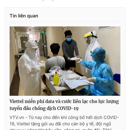
Tin liên quan
THỜI BÁO VTV
Theo dõi báo trên
Cơ quan chủ quản:
Đài Truyền hình Việt Nam
Cơ quan báo chí:
Thời báo VTV
Giấy phép hoạt động báo in và báo điện tử số 483/GP-BTTTT
cấp ngày 29/12/2023
Viettel miễn phí data và cước liên lạc cho lực lượng
Tổng Biên tập:
Vũ Thanh Thủy
tuyến đầu chống dịch COVID-19
Phó Tổng Biên tập:
Nguyễn Thị Mỹ Hạnh, Phạm Quốc Thắng,
VTV.vn - Từ nay cho đến khi công bố hết dịch COVID-
Nguyễn Trọng Ninh
19, Viettel tặng gói ưu đãi cho cán bộ y tế, đội ngũ
Tổng đài VTV:
024.38 355 931 - 024.38 355 932