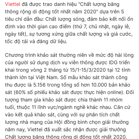
Phim VTV
Viettel
đã được trao danh hiệu "Chất lượng băng
Giải trí
thông rộng di động tốt nhất năm 2020" dựa trên 5
Hậu trường
tiêu chí dẫn đầu: Chất lượng sóng, đảm bảo kết nối ổn
Điện ảnh
Đời sống
định vào thời gian cao điểm (thứ 7, chủ nhật, ngày lễ,
Nhân vật
Âm nhạc
ngày tết), sự tương xứng giữa chất lượng và giá cước,
Du lịch
Khán giả
tốc độ tải và đăng dữ liệu.
Giáo dục
Sao
Làm đẹp
Giải sao mai
Chương trình khảo sát thường niên về mức độ hài lòng
Tuyển sinh
Công nghệ
của người sử dụng dịch vụ viễn thông được IDG triển
Chất lượng cuộc sống
Học trực tuyến
khai trong vòng 2 tháng từ 15/1-15/3/2020 tại 12 tỉnh
Hitech Công nghệ tương lai
thành lớn tại Việt Nam. Số mẫu khảo sát thành công
Giao lưu trực tuyến
thu được là 5.156 trong tổng số hơn 10.000 bản khảo
Sản phẩm
sát (60% số phiếu khảo sát được thực hiện online). Đối
Lịch phát sóng
Thị trường
tượng tham gia khảo sát được chia thành 11 nhóm
tuổi, thuộc 11 lĩnh vực/ngành nghề khác nhau. Căn cứ
Tư vấn
vào kết quả khảo sát, cùng với sự phân tích chất
Chuyên mục khác
lượng nhà mạng của Hội đồng bình chọn giải thưởng
năm nay, Viettel đã xuất sắc nhận được giải thưởng
Emagazine
Podcast
Chất lượng băng thông rộng di động tốt nhất 2020.