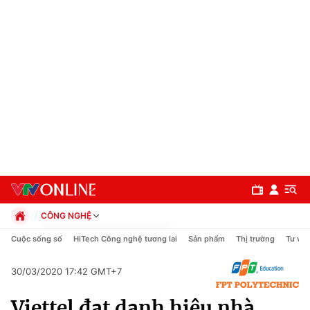
CÔNG NGHỆ
Chính trị
Cuộc sống số
HiTech Công nghệ tương lai
Sản phẩm
Thị trường
Tư vấn
Xã hội
Pháp luật
30/03/2020 17:42 GMT+7
Chuyên mục
Kinh tế
Viettel đạt danh hiệu nhà
Thể thao