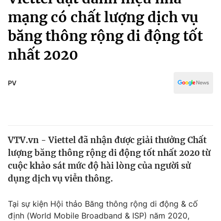
Chính trị
Truyền hình
mạng có chất lượng dịch vụ
Văn hóa - Giải trí
Xã hội
băng thông rộng di động tốt
Y tế
Đời sống
nhất 2020
Pháp luật
Công nghệ
Giáo dục
PV
Y tế
Thế giới
Tin tức
VTV.vn - Viettel đã nhận được giải thưởng Chất
Kinh tế
lượng băng thông rộng di động tốt nhất 2020 từ
Thế giới đó đây
cuộc khảo sát mức độ hài lòng của người sử
Tài chính
Dữ liệu và đời sống
Câu chuyện quốc tế
dụng dịch vụ viễn thông.
Thị trường
Truyền hình
Tại sự kiện Hội thảo Băng thông rộng di động & cố
Góc doanh nghiệp
định (World Mobile Broadband & ISP) năm 2020,