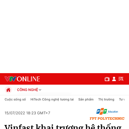
CÔNG NGHỆ
Chính trị
Cuộc sống số
HiTech Công nghệ tương lai
Sản phẩm
Thị trường
Tư vấn
Xã hội
Pháp luật
15/07/2022 18:23 GMT+7
Chuyên mục
Kinh tế
Vinfast khai trương hệ thống
Thể thao