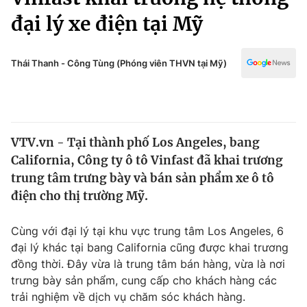
Chính trị
Truyền hình
đại lý xe điện tại Mỹ
Văn hóa - Giải trí
Xã hội
Y tế
Thái Thanh - Công Tùng (Phóng viên THVN tại Mỹ)
Đời sống
Pháp luật
Công nghệ
Giáo dục
Y tế
VTV.vn - Tại thành phố Los Angeles, bang
California, Công ty ô tô Vinfast đã khai trương
Thế giới
trung tâm trưng bày và bán sản phẩm xe ô tô
Tin tức
điện cho thị trường Mỹ.
Kinh tế
Thế giới đó đây
Cùng với đại lý tại khu vực trung tâm Los Angeles, 6
Tài chính
Dữ liệu và đời sống
Câu chuyện quốc tế
đại lý khác tại bang California cũng được khai trương
Thị trường
đồng thời. Đây vừa là trung tâm bán hàng, vừa là nơi
trưng bày sản phẩm, cung cấp cho khách hàng các
Truyền hình
Góc doanh nghiệp
trải nghiệm về dịch vụ chăm sóc khách hàng.