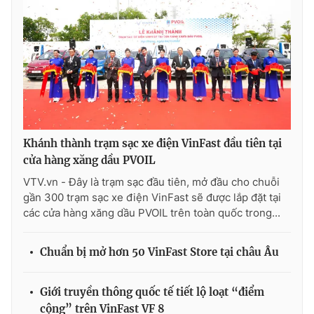
Ðiện thoại Thời báo VTV:
024.66 897 897
Email:
toasoan@vtv.vn
Liên hệ quảng cáo:
024-7300.7108
Khánh thành trạm sạc xe điện VinFast đầu tiên tại
cửa hàng xăng dầu PVOIL
VTV.vn - Đây là trạm sạc đầu tiên, mở đầu cho chuỗi
gần 300 trạm sạc xe điện VinFast sẽ được lắp đặt tại
các cửa hàng xăng dầu PVOIL trên toàn quốc trong...
® Cấm sao chép dưới mọi hình thức nếu không có sự chấp
Chuẩn bị mở hơn 50 VinFast Store tại châu Âu
thuận bằng văn bản. Ghi rõ nguồn VTV.vn khi phát hành lại
thông tin từ website này.
Giới truyền thông quốc tế tiết lộ loạt “điểm
cộng” trên VinFast VF 8