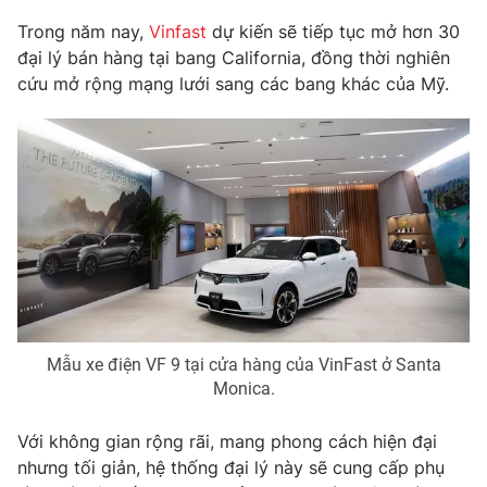
Phim VTV
Giải trí
Trong năm nay,
Vinfast
dự kiến sẽ tiếp tục mở hơn 30
Hậu trường
đại lý bán hàng tại bang California, đồng thời nghiên
Điện ảnh
cứu mở rộng mạng lưới sang các bang khác của Mỹ.
Đời sống
Nhân vật
Âm nhạc
Du lịch
Khán giả
Giáo dục
Sao
Làm đẹp
Giải sao mai
Tuyển sinh
Công nghệ
Chất lượng cuộc sống
Học trực tuyến
Hitech Công nghệ tương lai
Giao lưu trực tuyến
Sản phẩm
Lịch phát sóng
Thị trường
Mẫu xe điện VF 9 tại cửa hàng của VinFast ở Santa
Tư vấn
Monica.
Chuyên mục khác
Với không gian rộng rãi, mang phong cách hiện đại
Emagazine
Podcast
nhưng tối giản, hệ thống đại lý này sẽ cung cấp phụ