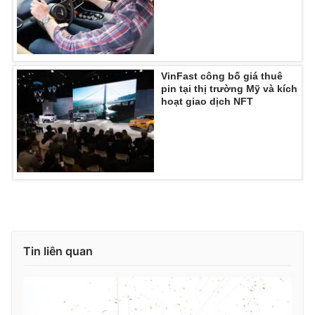
THỜI BÁO VTV
VinFast công bố giá thuê
pin tại thị trường Mỹ và kích
hoạt giao dịch NFT
Theo dõi báo trên
Cơ quan chủ quản:
Đài Truyền hình Việt Nam
Cơ quan báo chí:
Thời báo VTV
Giấy phép hoạt động báo in và báo điện tử số 483/GP-BTTTT
cấp ngày 29/12/2023
Tổng Biên tập:
Vũ Thanh Thủy
Tin liên quan
Phó Tổng Biên tập:
Nguyễn Thị Mỹ Hạnh, Phạm Quốc Thắng,
Nguyễn Trọng Ninh
Tổng đài VTV:
024.38 355 931 - 024.38 355 932