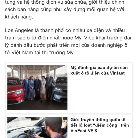
tùng và hệ thống dịch vụ sửa chữa, giới thiệu chính
sách bán hàng cũng như xây dựng mối quan hệ với
Photo
Infographic
khách hàng.
Video
Shorts video
Los Angeles là thành phố có nhiều xe điện và nhiều
trạm sạc ô tô điện nhất nước Mỹ. Việc khai trương đại
lý đánh dấu bước phát triển mới của doanh nghiệp ô
VTV Money
VTV Thể thao
tô Việt Nam tại thị trường Mỹ.
VTV Sức khoẻ
Bất động sản
Mỹ đánh giá cao dự án sản
xuất ô tô điện của Vinfast
Thị trường 24h
Tấm lòng Việt
VTV4
Vươn mình bằng AI
VTV9
VTV8
Giới truyền thông quốc tế
tiết lộ loạt “điểm cộng” trên
VinFast VF 8
Liên hệ tòa soạn
English