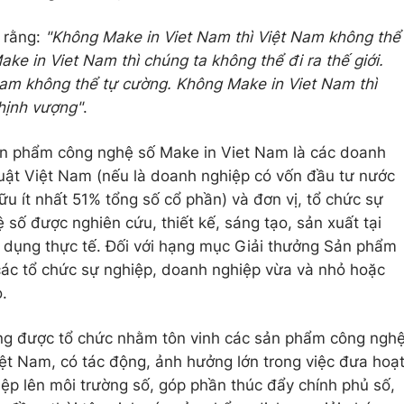
 rằng:
"Không Make in Viet Nam thì Việt Nam không thể
ake in Viet Nam thì chúng ta không thể đi ra thế giới.
Nam không thể tự cường. Không Make in Viet Nam thì
hịnh vượng"
.
ản phẩm công nghệ số Make in Viet Nam là các doanh
uật Việt Nam (nếu là doanh nghiệp có vốn đầu tư nước
ữu ít nhất 51% tổng số cổ phần) và đơn vị, tổ chức sự
số được nghiên cứu, thiết kế, sáng tạo, sản xuất tại
dụng thực tế. Đối với hạng mục Giải thưởng Sản phẩm
 các tổ chức sự nghiệp, doanh nghiệp vừa và nhỏ hoặc
.
ng được tổ chức nhằm tôn vinh các sản phẩm công ngh
iệt Nam, có tác động, ảnh hưởng lớn trong việc đưa hoạ
p lên môi trường số, góp phần thúc đẩy chính phủ số,