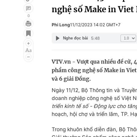
nghệ số Make in Vie
0
Phi Long
11/12/2023 14:02 GMT+7
Giải trí
Đời sống
5:48
Nghe đọc bài
Điện ảnh
Du lịch
Âm nhạc
Làm đẹp
VTV.vn - Vượt qua nhiều đề cử, 
Sao
Chất lượng cuộc sốn
phẩm công nghệ số Make in Viet 
và 6 giải Đồng.
Ngày 11/12, Bộ Thông tin và Truyê
doanh nghiệp công nghệ số Việt N
triển kinh tế số - Động lực cho tă
hoạch, hội chợ và triển lãm, TP. H
Trong khuôn khổ diễn đàn, Bộ Thôn