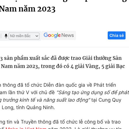
t Nam năm 2023
Góc ảnh
Giáo dục
Công nghệ
Chia sẻ
Tuyển sinh
Hitech Công ng
Học trực tuyến
Sản phẩm
43 sản phẩm xuất sắc đã được trao Giải thưởng Sản
g
Thị trường
Nam năm 2023, trong đó có 4 giải Vàng, 5 giải Bạc
Tư vấn
̀n thông đã tổ chức Diễn đàn quốc gia về Phát triển
am lần thứ V với chủ đề
"Sáng tạo ứng dụng số để phát
ng trưởng kinh tế và năng suất lao động"
tại Cung Quy
ạ Long, tỉnh Quảng Ninh.
g tin và Truyền thông đã tổ chức lễ công bố và trao