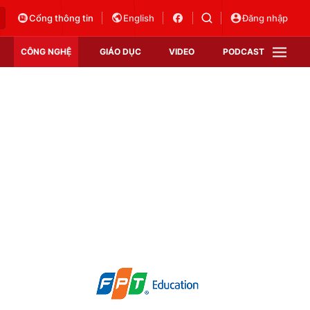
Cổng thông tin
English
Đăng nhập
CÔNG NGHỆ
GIÁO DỤC
VIDEO
PODCAST
VTV Money
VTV Thể thao
VTV Sức khoẻ
Bất động sản
Thị trường 24h
Tấm lòng Việt
Vươn mình bằng AI
VTV4
VTV8
VTV9
Lịch phát sóng
Giao lưu trực tuyến
Sự kiện