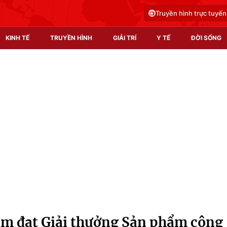
Truyền hình trực tuyến
KINH TẾ
TRUYỀN HÌNH
GIẢI TRÍ
Y TẾ
ĐỜI SỐNG
Pháp luật
Y tế
Truyền hình
Multimedia
Phim VTV
Video
Hậu trường
Shorts video
Nhân vật
Podcast
Khán giả
EMagazine
Giải sao mai
Photo
ẩm đạt Giải thưởng Sản phẩm công
Infographic