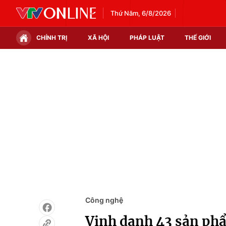
Thứ Năm, 6/8/2026
CHÍNH TRỊ
XÃ HỘI
PHÁP LUẬT
THẾ GIỚI
Chính trị
Xã hội
Thế giới
Kinh tế
Tin tức
Tài chính
Thế giới đó đây
Thị trường
Câu chuyện quốc tế
Góc doanh nghiệp
Dữ liệu và đời sống
Công nghệ
Vinh danh 43 sản ph