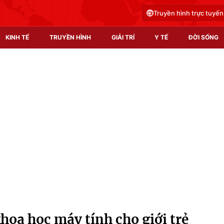
Truyền hình trực tuyến
KINH TẾ
TRUYỀN HÌNH
GIẢI TRÍ
Y TẾ
ĐỜI SỐNG
Pháp luật
Y tế
Truyền hình
Multimedia
Phim VTV
Video
Hậu trường
Shorts video
Nhân vật
Podcast
Khán giả
EMagazine
Giải sao mai
Photo
hoa học máy tính cho giới trẻ
Infographic