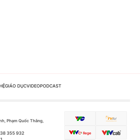
HỆ
GIÁO DỤC
VIDEO
PODCAST
nh, Phạm Quốc Thắng,
.38 355 932
71