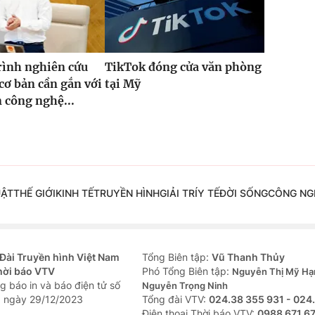
rình nghiên cứu
TikTok đóng cửa văn phòng
cơ bản cần gắn với
tại Mỹ
n công nghệ...
UẬT
THẾ GIỚI
KINH TẾ
TRUYỀN HÌNH
GIẢI TRÍ
Y TẾ
ĐỜI SỐNG
CÔNG NG
Đài Truyền hình Việt Nam
Tổng Biên tập:
Vũ Thanh Thủy
hời báo VTV
Phó Tổng Biên tập:
Nguyễn Thị Mỹ Hạ
g báo in và báo điện tử số
Nguyễn Trọng Ninh
 ngày 29/12/2023
Tổng đài VTV:
024.38 355 931 - 024
Ðiện thoại Thời báo VTV:
0988 671 6