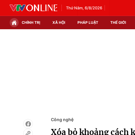
Thứ Năm, 6/8/2026
CHÍNH TRỊ
XÃ HỘI
PHÁP LUẬT
THẾ GIỚI
Chính trị
Xã hội
Thế giới
Kinh tế
Tin tức
Tài chính
Thế giới đó đây
Thị trường
Câu chuyện quốc tế
Góc doanh nghiệp
Dữ liệu và đời sống
Công nghệ
Xóa bỏ khoảng cách k