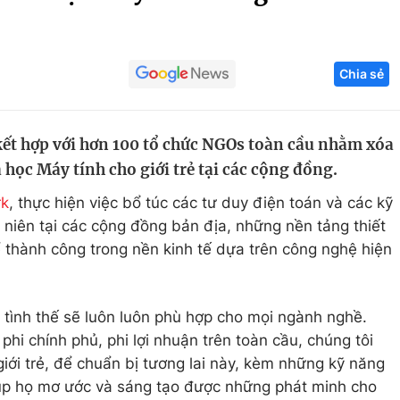
Góc ảnh
Chia sẻ
Giáo dục
Công nghệ
Tuyển sinh
Hitech Công ng
 kết hợp với hơn 100 tổ chức NGOs toàn cầu nhằm xóa
Học trực tuyến
Sản phẩm
học Máy tính cho giới trẻ tại các cộng đồng.
g
Thị trường
rk
, thực hiện việc bổ túc các tư duy điện toán và các kỹ
Tư vấn
u niên tại các cộng đồng bản địa, những nền tảng thiết
 thành công trong nền kinh tế dựa trên công nghệ hiện
ý tình thế sẽ luôn luôn phù hợp cho mọi ngành nghề.
phi chính phủ, phi lợi nhuận trên toàn cầu, chúng tôi
iới trẻ, để chuẩn bị tương lai này, kèm những kỹ năng
iúp họ mơ ước và sáng tạo được những phát minh cho