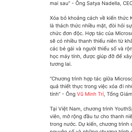
mai sau” - Ông Satya Nadella, C
Xóa bỏ khoảng cách về kiến thức K
là thách thức nhiều mặt, đòi hỏi s
chức đơn độc. Hợp tác của Micros
sẽ có nhiều thanh thiếu niên từ kh
các bé gái và người thiểu số và rộ
học máy tính, được giúp đỡ để xây
tương lai.
“Chương trình hợp tác giữa Micros
quả thiết thực trong việc xóa đi 
tính” - Ông
Vũ Minh Trí
, Tổng Giá
Tại Việt Nam, chương trình YouthSp
viên, mở rộng đầu tư cho thanh ni
trong nước. Dự kiến, chương trình 
nguyên số và những chương trình đ