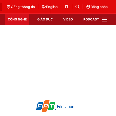
Cổng thông tin
English
Đăng nhập
CÔNG NGHỆ
GIÁO DỤC
VIDEO
PODCAST
VTV Money
VTV Thể thao
VTV Sức khoẻ
Bất động sản
Thị trường 24h
Tấm lòng Việt
Vươn mình bằng AI
VTV4
VTV8
VTV9
Lịch phát sóng
Giao lưu trực tuyến
Sự kiện