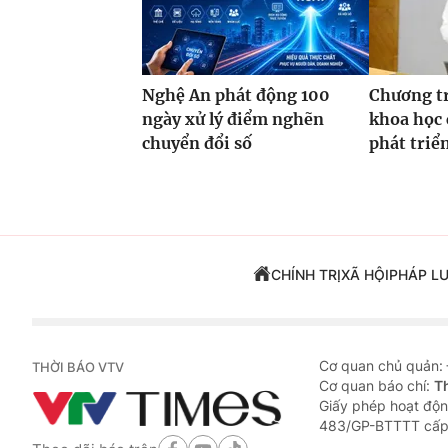
Nghệ An phát động 100
Chương t
ngày xử lý điểm nghẽn
khoa học 
chuyển đổi số
phát triể
CHÍNH TRỊ
XÃ HỘI
PHÁP L
Cơ quan chủ quản:
THỜI BÁO VTV
Cơ quan báo chí:
T
Giấy phép hoạt độn
483/GP-BTTTT cấp