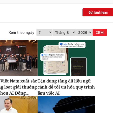
Gửi bình luận
Xem theo ngày
XEM
 Việt Nam xuất sắc
Tận dụng tầng dữ liệu ngữ
g loạt giải thưởng
cảnh để tối ưu hóa quy trình
thon AI Đông...
làm việc AI