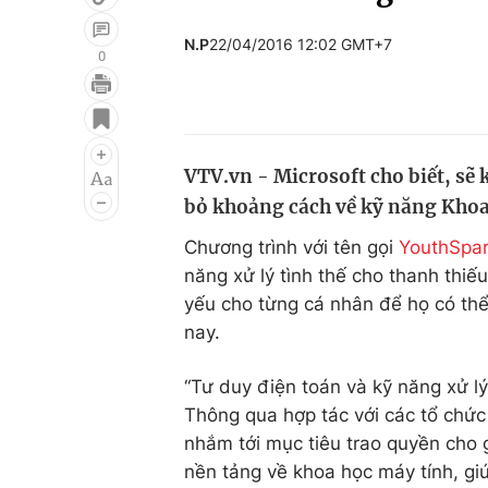
N.P
22/04/2016 12:02 GMT+7
0
Giải trí
Đời sống
Điện ảnh
Du lịch
VTV.vn - Microsoft cho biết, sẽ
Âm nhạc
Làm đẹp
bỏ khoảng cách về kỹ năng Khoa 
Sao
Chất lượng cuộc sốn
Chương trình với tên gọi
YouthSpa
năng xử lý tình thế cho thanh thiế
yếu cho từng cá nhân để họ có thể
nay.
“Tư duy điện toán và kỹ năng xử l
Thông qua hợp tác với các tổ chức 
nhắm tới mục tiêu trao quyền cho g
nền tảng về khoa học máy tính, g