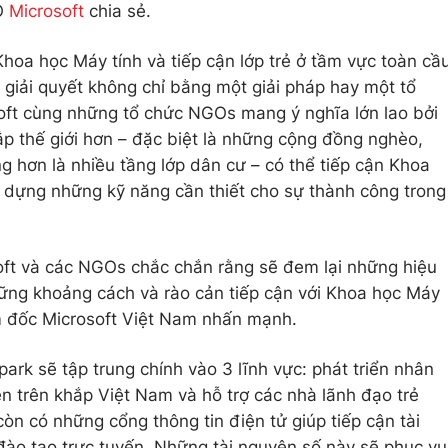
EO
Microsoft
chia sẻ.
hoa học Máy tính và tiếp cận lớp trẻ ở tầm vực toàn cầ
ự giải quyết không chỉ bằng một giải pháp hay một tổ
oft cùng những tổ chức NGOs mang ý nghĩa lớn lao bởi
ắp thế giới hơn – đặc biệt là những cộng đồng nghèo,
ng hơn là nhiều tầng lớp dân cư – có thể tiếp cận Khoa
 dựng những kỹ năng cần thiết cho sự thành công trong
oft và các NGOs chắc chắn rằng sẽ đem lại những hiệu
những khoảng cách và rào cản tiếp cận với Khoa học Máy
m đốc Microsoft Việt Nam nhấn mạnh.
ark sẽ tập trung chính vào 3 lĩnh vực: phát triển nhân
ên trên khắp Việt Nam và hỗ trợ các nhà lãnh đạo trẻ
còn có những cổng thông tin điện tử giúp tiếp cận tài
ào tạo trực tuyến. Những tài nguyên số này sẽ phục vụ