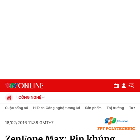
CÔNG NGHỆ
Chính trị
Cuộc sống số
HiTech Công nghệ tương lai
Sản phẩm
Thị trường
Tư vấn
Xã hội
Pháp luật
18/02/2016 11:38 GMT+7
Chuyên mục
Kinh tế
ZenFone Max: Pin khủng
Thể thao