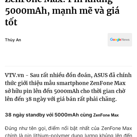
Chính trị
Truyền hình
5000mAh, mạnh mẽ và giá
Văn hóa - Giải trí
Xã hội
tốt
Y tế
Đời sống
Pháp luật
Công nghệ
Thùy An
Giáo dục
Y tế
Thế giới
VTV.vn - Sau rất nhiều đồn đoán, ASUS đã chính
thức giới thiệu mẫu smartphone ZenFone Max
Tin tức
Kinh tế
sở hữu pin lên đến 5000mAh cho thời gian chờ
Thế giới đó đây
lên đến 38 ngày với giá bán rất phải chăng.
Tài chính
Dữ liệu và đời sống
Câu chuyện quốc tế
38 ngày standby với 5000mAh cùng
Thị trường
ZenFone Max
Truyền hình
Góc doanh nghiệp
Đúng như tên gọi,
điểm nổi bật nhất của ZenFone Max
chính là pin lithium-polymer dung lượng khủng lên đến