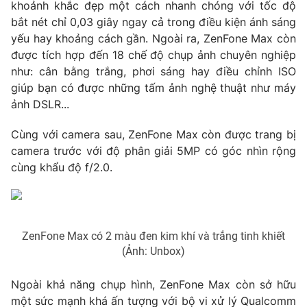
Email:
toasoan@vtv.vn
khoảnh khắc đẹp một cách nhanh chóng với tốc độ
Liên hệ quảng cáo:
024-7300.7108
bắt nét chỉ 0,03 giây ngay cả trong điều kiện ánh sáng
yếu hay khoảng cách gần. Ngoài ra, ZenFone Max còn
được tích hợp đến 18 chế độ chụp ảnh chuyên nghiệp
như: cân bằng trắng, phơi sáng hay điều chỉnh ISO
giúp bạn có được những tấm ảnh nghệ thuật như máy
ảnh DSLR...
Cùng với camera sau, ZenFone Max còn được trang bị
camera trước với độ phân giải 5MP có góc nhìn rộng
cùng khẩu độ f/2.0.
® Cấm sao chép dưới mọi hình thức nếu không có sự chấp
thuận bằng văn bản. Ghi rõ nguồn VTV.vn khi phát hành lại
ZenFone Max có 2 màu đen kim khí và trắng tinh khiết
thông tin từ website này.
(Ảnh: Unbox)
Ngoài khả năng chụp hình, ZenFone Max còn sở hữu
một sức mạnh khá ấn tượng với bộ vi xử lý Qualcomm