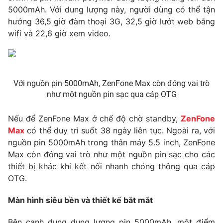
Phim VTV
5000mAh. Với dung lượng này, người dùng có thể tận
Giải trí
hưởng 36,5 giờ đàm thoại 3G, 32,5 giờ lướt web bằng
Hậu trường
Điện ảnh
wifi và 22,6 giờ xem video.
Đời sống
Nhân vật
Âm nhạc
Du lịch
Khán giả
Giáo dục
Sao
Làm đẹp
Giải sao mai
Với nguồn pin 5000mAh, ZenFone Max còn đóng vai trò
Tuyển sinh
như một nguồn pin sạc qua cáp OTG
Công nghệ
Chất lượng cuộc sống
Học trực tuyến
Hitech Công nghệ tương lai
Nếu để ZenFone Max ở chế độ chờ standby,
ZenFone
Giao lưu trực tuyến
Max
có thể duy trì suốt 38 ngày liên tục. Ngoài ra, với
Sản phẩm
nguồn pin 5000mAh trong thân máy 5.5 inch, ZenFone
Max còn đóng vai trò như một nguồn pin sạc cho các
Lịch phát sóng
Thị trường
thiết bị khác khi kết nối nhanh chóng thông qua cáp
Tư vấn
OTG.
Chuyên mục khác
Màn hình siêu bền và thiết kế bắt mắt
Emagazine
Podcast
Bên cạnh dung dung lượng pin 5000mAh, một điểm