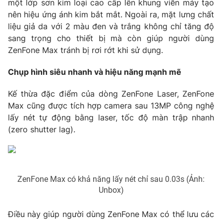
một lớp sơn kim loại cao cấp lên khung viền máy tạo
nên hiệu ứng ánh kim bắt mắt. Ngoài ra, mặt lưng chất
liệu giả da với 2 màu đen và trắng không chỉ tăng độ
sang trọng cho thiết bị mà còn giúp người dùng
THỜI BÁO VTV
ZenFone Max tránh bị rơi rớt khi sử dụng.
Chụp hình siêu nhanh và hiệu năng mạnh mẽ
Theo dõi báo trên
Kế thừa đặc điểm của dòng ZenFone Laser, ZenFone
Max cũng được tích hợp camera sau 13MP công nghệ
Cơ quan chủ quản:
Đài Truyền hình Việt Nam
lấy nét tự động bằng laser, tốc độ màn trập nhanh
Cơ quan báo chí:
Thời báo VTV
(zero shutter lag).
Giấy phép hoạt động báo in và báo điện tử số 483/GP-BTTTT
cấp ngày 29/12/2023
Tổng Biên tập:
Vũ Thanh Thủy
Phó Tổng Biên tập:
Nguyễn Thị Mỹ Hạnh, Phạm Quốc Thắng,
ZenFone Max có khả năng lấy nét chỉ sau 0.03s (Ảnh:
Nguyễn Trọng Ninh
Unbox)
Tổng đài VTV:
024.38 355 931 - 024.38 355 932
Ðiện thoại Thời báo VTV:
024.66 897 897
Điều này giúp người dùng ZenFone Max có thể lưu các