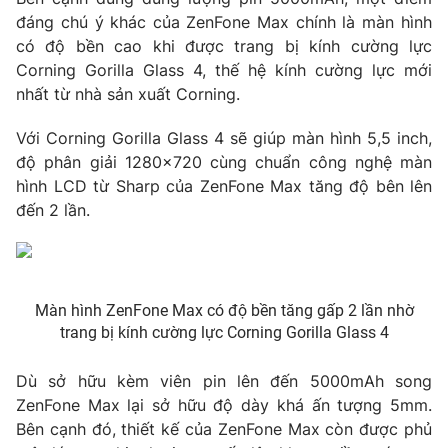
đáng chú ý khác của
ZenFone Max chính là màn hình
Photo
Infographic
có độ bền cao khi được trang bị kính cường lực
Corning Gorilla Glass 4, thế hệ kính cường lực mới
Video
Shorts video
nhất từ nhà sản xuất Corning.
Với Corning Gorilla Glass 4 sẽ giúp màn hình 5,5 inch,
VTV Money
VTV Thể thao
độ phân giải 1280x720 cùng chuẩn công nghệ màn
hình LCD từ Sharp của ZenFone Max tăng độ bên lên
VTV Sức khoẻ
Bất động sản
đến 2 lần.
Thị trường 24h
Tấm lòng Việt
Màn hình ZenFone Max có độ bền tăng gấp 2 lần nhờ
VTV4
Vươn mình bằng AI
trang bị kính cường lực Corning Gorilla Glass 4
VTV9
VTV8
Dù sở hữu kèm viên pin lên đến 5000mAh song
ZenFone Max lại sở hữu độ dày khá ấn tượng 5mm.
Bên cạnh đó, thiết kế của ZenFone Max còn được phủ
Liên hệ tòa soạn
English