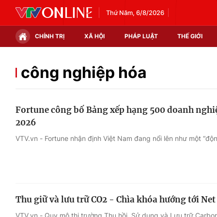
Thứ Năm, 6/8/2026
CHÍNH TRỊ
XÃ HỘI
PHÁP LUẬT
THẾ GIỚI
Chính trị
Xã hội
công nghiệp hóa
Thế giới
Kinh tế
Fortune công bố Bảng xếp hạng 500 doanh ngh
Tin tức
Tài chính
2026
Thế giới đó đây
Thị trường
VTV.vn - Fortune nhận định Việt Nam đang nổi lên như một “độ
Câu chuyện quốc tế
Góc doanh nghiệp
Dữ liệu và đời sống
Thu giữ và lưu trữ CO2 - Chìa khóa hướng tới Net
VTV.vn - Quy mô thị trường Thu hồi, Sử dụng và Lưu trữ Carbon