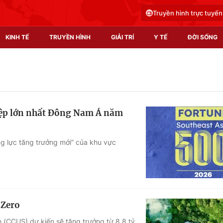
Truyền hình trực tuyến
KINH TẾ
TRUYỀN HÌNH
GIẢI TRÍ
Y TẾ
ĐỜI SỐNG
Pháp luật
Y tế
Truyền hình
Multimedia
iệp lớn nhất Đông Nam Á năm
Phim VTV
Video
Hậu trường
Shorts video
ng lực tăng trưởng mới” của khu vực
Nhân vật
Podcast
Khán giả
EMagazine
Giải sao mai
Photo
 Zero
Infographic
 (CCUS) dự kiến sẽ tăng trưởng từ 8,8 tỷ