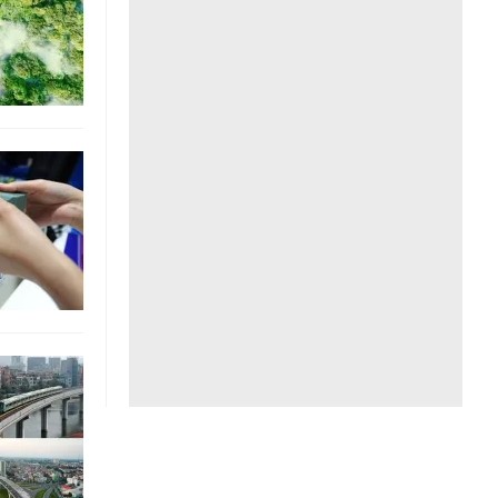
Liên hệ toà soạn
hệ tương lai