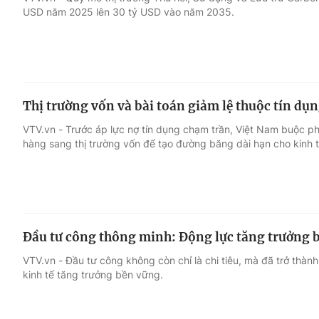
USD năm 2025 lên 30 tỷ USD vào năm 2035.
Giải trí
Đời sống
Điện ảnh
Du lịch
Thị trường vốn và bài toán giảm lệ thuộc tín dụ
Âm nhạc
Làm đẹp
VTV.vn - Trước áp lực nợ tín dụng chạm trần, Việt Nam buộc ph
hàng sang thị trường vốn để tạo đường băng dài hạn cho kinh t
Sao
Chất lượng cuộc sốn
Đầu tư công thông minh: Động lực tăng trưởng 
VTV.vn - Đầu tư công không còn chỉ là chi tiêu, mà đã trở thành 
kinh tế tăng trưởng bền vững.