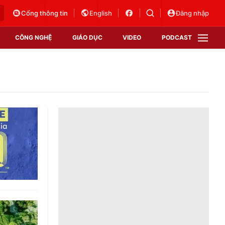
Cổng thông tin
English
Đăng nhập
CÔNG NGHỆ
GIÁO DỤC
VIDEO
PODCAST
VTV Money
VTV Thể thao
VTV Sức khoẻ
Bất động sản
Thị trường 24h
Tấm lòng Việt
Vươn mình bằng AI
VTV4
VTV8
VTV9
Lịch phát sóng
Giao lưu trực tuyến
Sự kiện