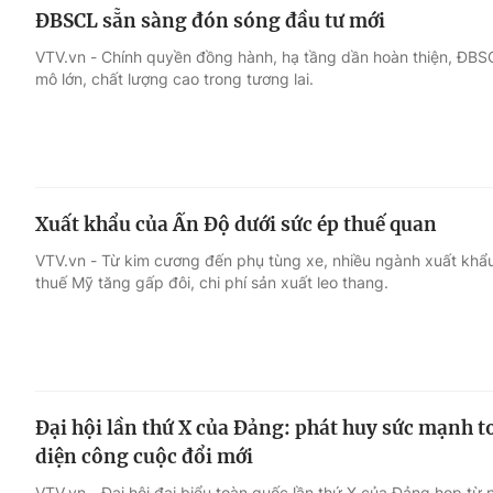
ĐBSCL sẵn sàng đón sóng đầu tư mới
VTV.vn - Chính quyền đồng hành, hạ tầng dần hoàn thiện, ĐBS
mô lớn, chất lượng cao trong tương lai.
Xuất khẩu của Ấn Độ dưới sức ép thuế quan
VTV.vn - Từ kim cương đến phụ tùng xe, nhiều ngành xuất khẩu 
thuế Mỹ tăng gấp đôi, chi phí sản xuất leo thang.
Ðại hội lần thứ X của Ðảng: phát huy sức mạnh 
diện công cuộc đổi mới
VTV.vn - Đại hội đại biểu toàn quốc lần thứ X của Đảng họp từ