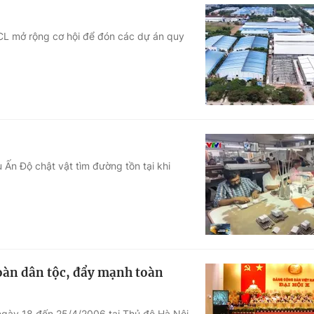
CL mở rộng cơ hội để đón các dự án quy
Ấn Độ chật vật tìm đường tồn tại khi
toàn dân tộc, đẩy mạnh toàn
 ngày 18 đến 25/4/2006 tại Thủ đô Hà Nội,