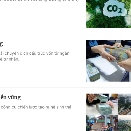
Góc ảnh
Giáo dục
Công nghệ
Tuyển sinh
Hitech Công ng
ng
Học trực tuyến
Sản phẩm
ải chuyển dịch cấu trúc vốn từ ngân
ế tư nhân.
g
Thị trường
Tư vấn
bền vững
công cụ chiến lược tạo ra hệ sinh thái