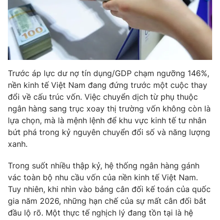
Phim VTV
Giải trí
Hậu trường
Điện ảnh
Đời sống
Nhân vật
Âm nhạc
Du lịch
Khán giả
Giáo dục
Sao
Trước áp lực dư nợ tín dụng/GDP chạm ngưỡng 146%,
Làm đẹp
Giải sao mai
nền kinh tế Việt Nam đang đứng trước một cuộc thay
Tuyển sinh
Công nghệ
đổi về cấu trúc vốn. Việc chuyển dịch từ phụ thuộc
Chất lượng cuộc sống
Học trực tuyến
ngân hàng sang trục xoay thị trường vốn không còn là
Hitech Công nghệ tương lai
lựa chọn, mà là mệnh lệnh để khu vực kinh tế tư nhân
Giao lưu trực tuyến
bứt phá trong kỷ nguyên chuyển đổi số và năng lượng
Sản phẩm
xanh.
Lịch phát sóng
Thị trường
Trong suốt nhiều thập kỷ, hệ thống ngân hàng gánh
Tư vấn
vác toàn bộ nhu cầu vốn của nền kinh tế Việt Nam.
Tuy nhiên, khi nhìn vào bảng cân đối kế toán của quốc
Chuyên mục khác
gia năm 2026, những hạn chế của sự mất cân đối bắt
Emagazine
Podcast
đầu lộ rõ. Một thực tế nghịch lý đang tồn tại là hệ