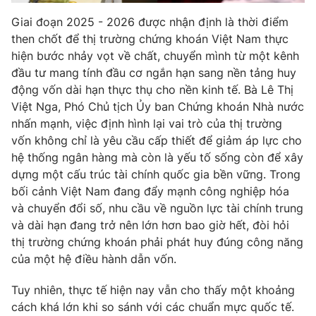
Email:
toasoan@vtv.vn
Liên hệ quảng cáo:
024-7300.7108
Giai đoạn 2025 - 2026 được nhận định là thời điểm
then chốt để thị trường chứng khoán Việt Nam thực
hiện bước nhảy vọt về chất, chuyển mình từ một kênh
đầu tư mang tính đầu cơ ngắn hạn sang nền tảng huy
động vốn dài hạn thực thụ cho nền kinh tế. Bà Lê Thị
Việt Nga, Phó Chủ tịch Ủy ban Chứng khoán Nhà nước
nhấn mạnh, việc định hình lại vai trò của thị trường
vốn không chỉ là yêu cầu cấp thiết để giảm áp lực cho
hệ thống ngân hàng mà còn là yếu tố sống còn để xây
dựng một cấu trúc tài chính quốc gia bền vững. Trong
bối cảnh Việt Nam đang đẩy mạnh công nghiệp hóa
và chuyển đổi số, nhu cầu về nguồn lực tài chính trung
® Cấm sao chép dưới mọi hình thức nếu không có sự chấp
và dài hạn đang trở nên lớn hơn bao giờ hết, đòi hỏi
thuận bằng văn bản. Ghi rõ nguồn VTV.vn khi phát hành lại
thị trường chứng khoán phải phát huy đúng công năng
thông tin từ website này.
của một hệ điều hành dẫn vốn.
Tuy nhiên, thực tế hiện nay vẫn cho thấy một khoảng
cách khá lớn khi so sánh với các chuẩn mực quốc tế.