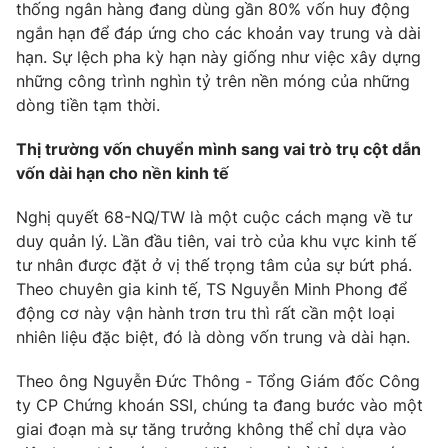
thống ngân hàng đang dùng gần 80% vốn huy động
Photo
Infographic
ngắn hạn để đáp ứng cho các khoản vay trung và dài
hạn. Sự lệch pha kỳ hạn này giống như việc xây dựng
những công trình nghìn tỷ trên nền móng của những
Video
Shorts video
dòng tiền tạm thời.
VTV Money
VTV Thể thao
Thị trường vốn chuyển mình sang vai trò trụ cột dẫn
vốn dài hạn cho nền kinh tế
VTV Sức khoẻ
Bất động sản
Nghị quyết 68-NQ/TW là một cuộc cách mạng về tư
duy quản lý. Lần đầu tiên, vai trò của khu vực kinh tế
Thị trường 24h
Tấm lòng Việt
tư nhân được đặt ở vị thế trọng tâm của sự bứt phá.
Theo chuyên gia kinh tế, TS Nguyễn Minh Phong để
động cơ này vận hành trơn tru thì rất cần một loại
VTV4
Vươn mình bằng AI
nhiên liệu đặc biệt, đó là dòng vốn trung và dài hạn.
VTV9
VTV8
Theo ông Nguyễn Đức Thông - Tổng Giám đốc Công
ty CP Chứng khoán SSI, chúng ta đang bước vào một
giai đoạn mà sự tăng trưởng không thể chỉ dựa vào
Liên hệ tòa soạn
English