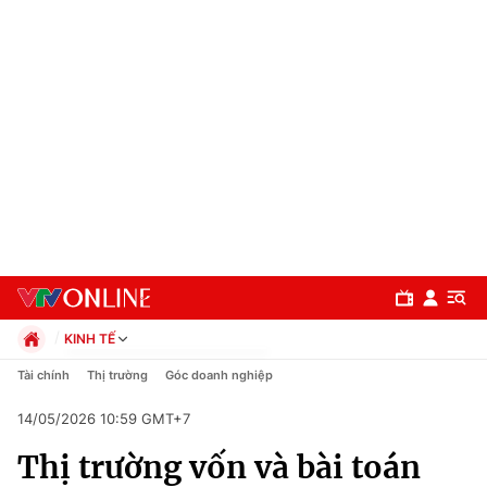
KINH TẾ
Chính trị
Tài chính
Thị trường
Góc doanh nghiệp
Xã hội
14/05/2026 10:59 GMT+7
Pháp luật
Chuyên mục
Kinh tế
Thị trường vốn và bài toán
Thể thao