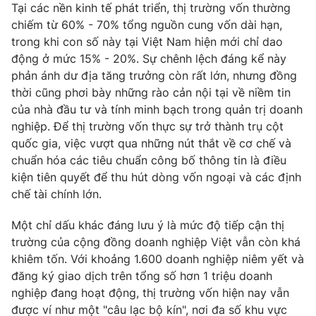
Tại các nền kinh tế phát triển, thị trường vốn thường
chiếm từ 60% - 70% tổng nguồn cung vốn dài hạn,
trong khi con số này tại Việt Nam hiện mới chỉ dao
động ở mức 15% - 20%. Sự chênh lệch đáng kể này
phản ánh dư địa tăng trưởng còn rất lớn, nhưng đồng
thời cũng phơi bày những rào cản nội tại về niềm tin
của nhà đầu tư và tính minh bạch trong quản trị doanh
nghiệp. Để thị trường vốn thực sự trở thành trụ cột
quốc gia, việc vượt qua những nút thắt về cơ chế và
chuẩn hóa các tiêu chuẩn công bố thông tin là điều
kiện tiên quyết để thu hút dòng vốn ngoại và các định
chế tài chính lớn.
Một chỉ dấu khác đáng lưu ý là mức độ tiếp cận thị
trường của cộng đồng doanh nghiệp Việt vẫn còn khá
khiêm tốn. Với khoảng 1.600 doanh nghiệp niêm yết và
đăng ký giao dịch trên tổng số hơn 1 triệu doanh
nghiệp đang hoạt động, thị trường vốn hiện nay vẫn
được ví như một "câu lạc bộ kín", nơi đa số khu vực