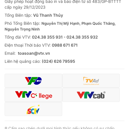
Giấy phép hoạt động báo in và báo điện tử số 483/GP-BTTTT
cấp ngày 29/12/2023
Tổng Biên tập:
Vũ Thanh Thủy
Phó Tổng Biên tập:
Nguyễn Thị Mỹ Hạnh, Phạm Quốc Thắng,
Nguyễn Trọng Ninh
Tổng đài VTV:
024.38 355 931 - 024.38 355 932
Ðiện thoại Thời báo VTV:
0988 671 671
Email:
toasoan@vtv.vn
Liên hệ quảng cáo:
(024) 626 79595
® Cấm sao chép dưới mọi hình thức nếu không có sự chấp