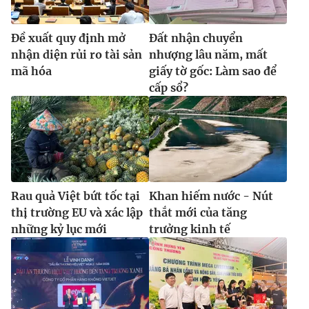
Ðề xuất quy định mở
Đất nhận chuyển
nhận diện rủi ro tài sản
nhượng lâu năm, mất
mã hóa
giấy tờ gốc: Làm sao để
cấp sổ?
Rau quả Việt bứt tốc tại
Khan hiếm nước - Nút
thị trường EU và xác lập
thắt mới của tăng
những kỷ lục mới
trưởng kinh tế