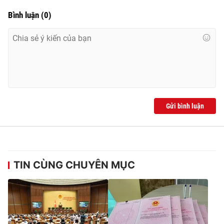
Bình luận
(
0
)
Gửi bình luận
TIN CÙNG CHUYÊN MỤC