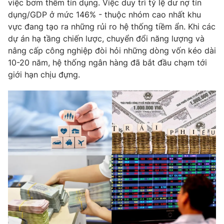
việc bơm thêm tín dụng. Việc duy trì tỷ lệ dư nợ tín
dụng/GDP ở mức 146% - thuộc nhóm cao nhất khu
vực đang tạo ra những rủi ro hệ thống tiềm ẩn. Khi các
dự án hạ tầng chiến lược, chuyển đổi năng lượng và
THỜI BÁO VTV
nâng cấp công nghiệp đòi hỏi những dòng vốn kéo dài
10-20 năm, hệ thống ngân hàng đã bắt đầu chạm tới
giới hạn chịu đựng.
Theo dõi báo trên
Cơ quan chủ quản:
Đài Truyền hình Việt Nam
Cơ quan báo chí:
Thời báo VTV
Giấy phép hoạt động báo in và báo điện tử số 483/GP-BTTTT
cấp ngày 29/12/2023
Tổng Biên tập:
Vũ Thanh Thủy
Phó Tổng Biên tập:
Nguyễn Thị Mỹ Hạnh, Phạm Quốc Thắng,
Nguyễn Trọng Ninh
Tổng đài VTV:
024.38 355 931 - 024.38 355 932
Ðiện thoại Thời báo VTV:
024.66 897 897