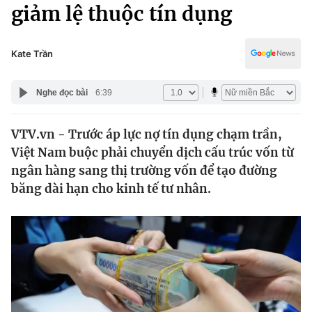
Chính trị
giảm lệ thuộc tín dụng
Truyền hình
Văn hóa - Giải trí
Xã hội
Y tế
Kate Trần
Đời sống
Pháp luật
Công nghệ
Nghe đọc bài
6:39
Giáo dục
Y tế
VTV.vn - Trước áp lực nợ tín dụng chạm trần,
Việt Nam buộc phải chuyển dịch cấu trúc vốn từ
Thế giới
ngân hàng sang thị trường vốn để tạo đường
băng dài hạn cho kinh tế tư nhân.
Tin tức
Kinh tế
Thế giới đó đây
Tài chính
Dữ liệu và đời sống
Câu chuyện quốc tế
Thị trường
Truyền hình
Góc doanh nghiệp