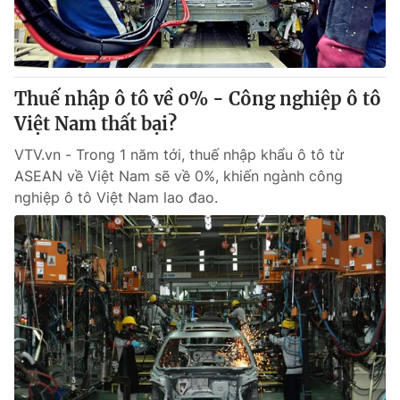
Thị trường 24h
Tấm lòng Việt
VTV4
Vươn mình bằng AI
Thuế nhập ô tô về 0% - Công nghiệp ô tô
VTV9
VTV8
Việt Nam thất bại?
VTV.vn - Trong 1 năm tới, thuế nhập khẩu ô tô từ
Liên hệ tòa soạn
English
ASEAN về Việt Nam sẽ về 0%, khiến ngành công
nghiệp ô tô Việt Nam lao đao.
THỜI BÁO VTV
Theo dõi báo trên
Cơ quan chủ quản:
Đài Truyền hình Việt Nam
Cơ quan báo chí:
Thời báo VTV