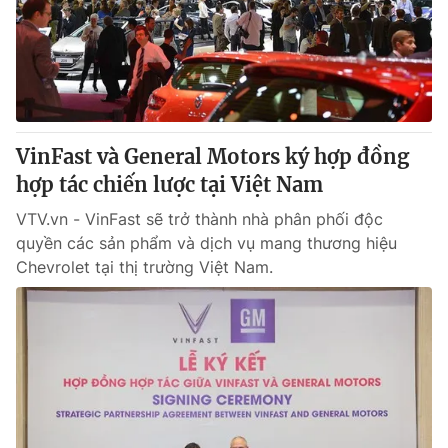
Tin tức
Kinh tế
Thế giới đó đây
Tài chính
Dữ liệu và đời sống
Câu chuyện quốc tế
Thị trường
VinFast và General Motors ký hợp đồng
Truyền hình
Góc doanh nghiệp
hợp tác chiến lược tại Việt Nam
Phim VTV
Giải trí
VTV.vn - VinFast sẽ trở thành nhà phân phối độc
Hậu trường
quyền các sản phẩm và dịch vụ mang thương hiệu
Điện ảnh
Chevrolet tại thị trường Việt Nam.
Đời sống
Nhân vật
Âm nhạc
Du lịch
Khán giả
Giáo dục
Sao
Làm đẹp
Giải sao mai
Tuyển sinh
Công nghệ
Chất lượng cuộc sống
Học trực tuyến
Hitech Công nghệ tương lai