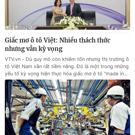
Giao lưu trực tuyến
Sản phẩm
Lịch phát sóng
Thị trường
Tư vấn
Giấc mơ ô tô Việt: Nhiều thách thức
Chuyên mục khác
nhưng vẫn kỳ vọng
Emagazine
Podcast
VTV.vn - Dù quy mô còn khiêm tốn nhưng thị trường ô
tô Việt Nam vẫn rất tiềm năng. Đó là một trong những
Photo
Infographic
yếu tố kỳ vọng hiện thực hóa giấc mơ ô tô "made in...
Video
Shorts video
VTV Money
VTV Thể thao
VTV Sức khoẻ
Bất động sản