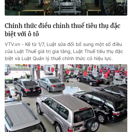
Giấy phép hoạt động báo in và báo điện tử số 483/GP-BTTTT
cấp ngày 29/12/2023
Tổng Biên tập:
Vũ Thanh Thủy
Chính thức điều chỉnh thuế tiêu thụ đặc
Phó Tổng Biên tập:
Nguyễn Thị Mỹ Hạnh, Phạm Quốc Thắng,
biệt với ô tô
Nguyễn Trọng Ninh
Tổng đài VTV:
024.38 355 931 - 024.38 355 932
VTV.vn - Kể từ 1/7, Luật sửa đổi bổ sung một số điều
Ðiện thoại Thời báo VTV:
024.66 897 897
của Luật Thuế giá trị gia tăng, Luật Thuế tiêu thụ đặc
Email:
toasoan@vtv.vn
biệt và Luật Quản lý thuế chính thức có hiệu lực.
Liên hệ quảng cáo:
024-7300.7108