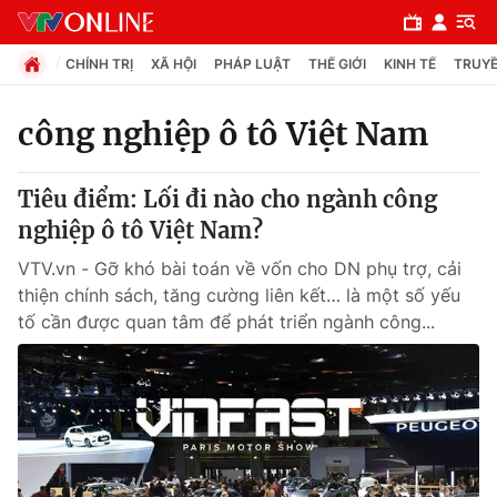
CHÍNH TRỊ
XÃ HỘI
PHÁP LUẬT
THẾ GIỚI
KINH TẾ
TRUYỀ
công nghiệp ô tô Việt Nam
Chuyên mục
Tiêu điểm: Lối đi nào cho ngành công
Chính trị
nghiệp ô tô Việt Nam?
VTV.vn - Gỡ khó bài toán về vốn cho DN phụ trợ, cải
Xã hội
thiện chính sách, tăng cường liên kết… là một số yếu
tố cần được quan tâm để phát triển ngành công...
Pháp luật
Y tế
Thế giới