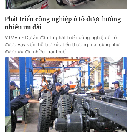
® Cấm sao chép dưới mọi hình thức nếu không có sự chấp
Phát triển công nghiệp ô tô được hưởng
thuận bằng văn bản. Ghi rõ nguồn VTV.vn khi phát hành lại
nhiều ưu đãi
thông tin từ website này.
VTV.vn - Dự án đầu tư phát triển công nghiệp ô tô
được vay vốn, hỗ trợ xúc tiến thương mại cũng như
được ưu đãi nhiều loại thuế.