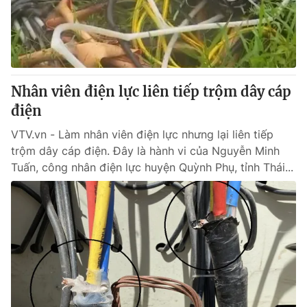
Giao lưu trực tuyến
Sản phẩm
Lịch phát sóng
Thị trường
Tư vấn
Nhân viên điện lực liên tiếp trộm dây cáp
Chuyên mục khác
điện
Emagazine
Podcast
VTV.vn - Làm nhân viên điện lực nhưng lại liên tiếp
trộm dây cáp điện. Đây là hành vi của Nguyễn Minh
Photo
Infographic
Tuấn, công nhân điện lực huyện Quỳnh Phụ, tỉnh Thái...
Video
Shorts video
VTV Money
VTV Thể thao
VTV Sức khoẻ
Bất động sản