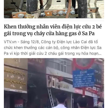
Thị trường 24h
Tấm lòng Việt
VTV4
Vươn mình bằng AI
Khen thưởng nhân viên điện lực cứu 2 bé
VTV9
VTV8
gái trong vụ cháy cửa hàng gas ở Sa Pa
VTV.vn - Sáng 12/8, Công ty Điện lực Lào Cai đã tổ
Liên hệ tòa soạn
English
chức khen thưởng các cán bộ, công nhân Điện lực Sa
Pa vì kịp thời giải cứu 2 cháu gái trong vụ hỏa hoạn...
THỜI BÁO VTV
Theo dõi báo trên
Cơ quan chủ quản:
Đài Truyền hình Việt Nam