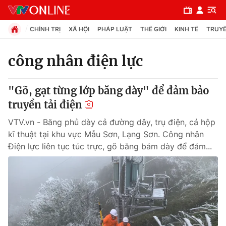
CHÍNH TRỊ
XÃ HỘI
PHÁP LUẬT
THẾ GIỚI
KINH TẾ
TRUYỀ
công nhân điện lực
Chuyên mục
"Gõ, gạt từng lớp băng dày" để đảm bảo
Chính trị
truyền tải điện
VTV.vn - Băng phủ dày cả đường dây, trụ điện, cả hộp
Xã hội
kĩ thuật tại khu vực Mẫu Sơn, Lạng Sơn. Công nhân
Điện lực liên tục túc trực, gõ băng bám dày để đảm...
Pháp luật
Y tế
Thế giới