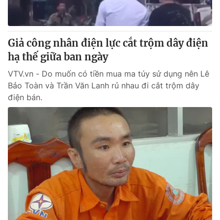
Cơ quan báo chí:
Thời báo VTV
Giấy phép hoạt động báo in và báo điện tử số 483/GP-BTTTT
cấp ngày 29/12/2023
Giả công nhân điện lực cắt trộm dây điện
Tổng Biên tập:
Vũ Thanh Thủy
hạ thế giữa ban ngày
Phó Tổng Biên tập:
Nguyễn Thị Mỹ Hạnh, Phạm Quốc Thắng,
VTV.vn - Do muốn có tiền mua ma túy sử dụng nên Lê
Nguyễn Trọng Ninh
Bảo Toàn và Trần Văn Lanh rủ nhau đi cắt trộm dây
Tổng đài VTV:
024.38 355 931 - 024.38 355 932
điện bán.
Ðiện thoại Thời báo VTV:
024.66 897 897
Email:
toasoan@vtv.vn
Liên hệ quảng cáo:
024-7300.7108