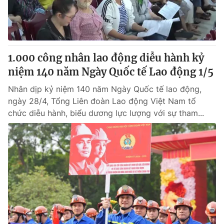
Giấy phép hoạt động báo in và báo điện tử số 483/GP-BTTTT
cấp ngày 29/12/2023
Tổng Biên tập:
Vũ Thanh Thủy
Phó Tổng Biên tập:
Nguyễn Thị Mỹ Hạnh, Phạm Quốc Thắng,
1.000 công nhân lao động diễu hành kỷ
Nguyễn Trọng Ninh
Tổng đài VTV:
niệm 140 năm Ngày Quốc tế Lao động 1/5
024.38 355 931 - 024.38 355 932
Ðiện thoại Thời báo VTV:
024.66 897 897
Nhân dịp kỷ niệm 140 năm Ngày Quốc tế lao động,
Email:
toasoan@vtv.vn
ngày 28/4, Tổng Liên đoàn Lao động Việt Nam tổ
Liên hệ quảng cáo:
024-7300.7108
chức diễu hành, biểu dương lực lượng với sự tham...