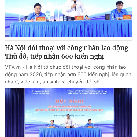
Tin tức
Kinh tế
Thế giới đó đây
Tài chính
Dữ liệu và đời sống
Câu chuyện quốc tế
Thị trường
Hà Nội đối thoại với công nhân lao động
Truyền hình
Góc doanh nghiệp
Thủ đô, tiếp nhận 600 kiến nghị
Phim VTV
Giải trí
VTV.vn - Hà Nội tổ chức đối thoại với công nhân lao
Hậu trường
động năm 2026, tiếp nhận hơn 600 kiến nghị liên quan
Điện ảnh
nhà ở, việc làm, an sinh và chuyển đổi số.
Đời sống
Nhân vật
Âm nhạc
Du lịch
Khán giả
Giáo dục
Sao
Làm đẹp
Giải sao mai
Tuyển sinh
Công nghệ
Chất lượng cuộc sống
Học trực tuyến
Hitech Công nghệ tương lai