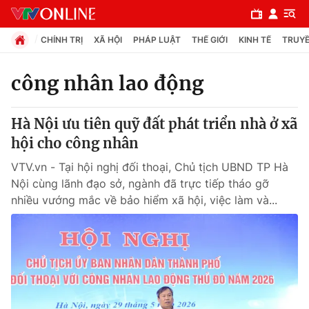
CHÍNH TRỊ
XÃ HỘI
PHÁP LUẬT
THẾ GIỚI
KINH TẾ
TRUYỀ
công nhân lao động
Chuyên mục
Hà Nội ưu tiên quỹ đất phát triển nhà ở xã
Chính trị
hội cho công nhân
VTV.vn - Tại hội nghị đối thoại, Chủ tịch UBND TP Hà
Xã hội
Nội cùng lãnh đạo sở, ngành đã trực tiếp tháo gỡ
nhiều vướng mắc về bảo hiểm xã hội, việc làm và...
Pháp luật
Y tế
Thế giới