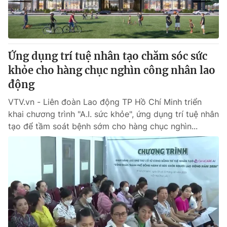
Thị trường 24h
Tấm lòng Việt
VTV4
Vươn mình bằng AI
Ứng dụng trí tuệ nhân tạo chăm sóc sức
VTV9
VTV8
khỏe cho hàng chục nghìn công nhân lao
động
Liên hệ tòa soạn
English
VTV.vn - Liên đoàn Lao động TP Hồ Chí Minh triển
khai chương trình "A.I. sức khỏe", ứng dụng trí tuệ nhân
tạo để tầm soát bệnh sớm cho hàng chục nghìn...
THỜI BÁO VTV
Theo dõi báo trên
Cơ quan chủ quản:
Đài Truyền hình Việt Nam
Cơ quan báo chí:
Thời báo VTV