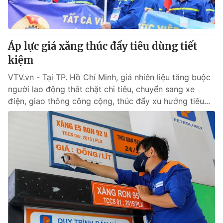
® Cấm sao chép dưới mọi hình thức nếu không có sự chấp
thuận bằng văn bản. Ghi rõ nguồn VTV.vn khi phát hành lại
Áp lực giá xăng thúc đẩy tiêu dùng tiết
thông tin từ website này.
kiệm
VTV.vn - Tại TP. Hồ Chí Minh, giá nhiên liệu tăng buộc
người lao động thắt chặt chi tiêu, chuyển sang xe
điện, giao thông công cộng, thúc đẩy xu hướng tiêu...