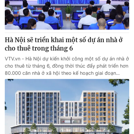
Giao lưu trực tuyến
Sản phẩm
Lịch phát sóng
Thị trường
Tư vấn
Hà Nội sẽ triển khai một số dự án nhà ở
Chuyên mục khác
cho thuê trong tháng 6
Emagazine
Podcast
VTV.vn - Hà Nội dự kiến khởi công một số dự án nhà ở
cho thuê từ tháng 6, đồng thời thúc đẩy phát triển hơn
Photo
Infographic
80.000 căn nhà ở xã hội theo kế hoạch giai đoạn...
Video
Shorts video
VTV Money
VTV Thể thao
VTV Sức khoẻ
Bất động sản