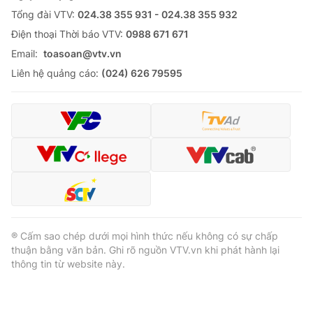
Tổng đài VTV:
024.38 355 931 - 024.38 355 932
Cơ quan báo chí:
Thời báo VTV
Ðiện thoại Thời báo VTV:
0988 671 671
Giấy phép hoạt động báo in và báo điện tử số 483/GP-BTTTT
cấp ngày 29/12/2023
Email:
toasoan@vtv.vn
Tổng Biên tập:
Vũ Thanh Thủy
Liên hệ quảng cáo:
(024) 626 79595
Phó Tổng Biên tập:
Nguyễn Thị Mỹ Hạnh, Phạm Quốc Thắng,
Nguyễn Trọng Ninh
Tổng đài VTV:
024.38 355 931 - 024.38 355 932
Ðiện thoại Thời báo VTV:
024.66 897 897
Email:
toasoan@vtv.vn
Liên hệ quảng cáo:
024-7300.7108
® Cấm sao chép dưới mọi hình thức nếu không có sự chấp
thuận bằng văn bản. Ghi rõ nguồn VTV.vn khi phát hành lại
thông tin từ website này.