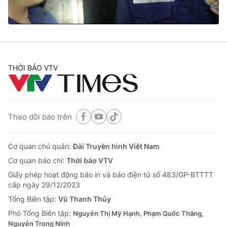
Thị trường 24h
Tấm lòng Việt
VTV4
Vươn mình bằng AI
VTV9
VTV8
THỜI BÁO VTV
Liên hệ tòa soạn
English
Theo dõi báo trên
Cơ quan chủ quản:
Đài Truyền hình Việt Nam
THỜI BÁO VTV
Cơ quan báo chí:
Thời báo VTV
Giấy phép hoạt động báo in và báo điện tử số 483/GP-BTTTT
cấp ngày 29/12/2023
Theo dõi báo trên
Tổng Biên tập:
Vũ Thanh Thủy
Phó Tổng Biên tập:
Nguyễn Thị Mỹ Hạnh, Phạm Quốc Thắng,
Nguyễn Trọng Ninh
Cơ quan chủ quản:
Đài Truyền hình Việt Nam