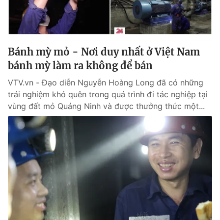
Giao lưu trực tuyến
Sản phẩm
Lịch phát sóng
Thị trường
Tư vấn
Bánh mỳ mỏ - Nơi duy nhất ở Việt Nam
bánh mỳ làm ra không để bán
Chuyên mục khác
Emagazine
VTV.vn - Đạo diễn Nguyễn Hoàng Long đã có những
Podcast
trải nghiệm khó quên trong quá trình đi tác nghiệp tại
vùng đất mỏ Quảng Ninh và được thưởng thức một...
Photo
Infographic
Video
Shorts video
VTV Money
VTV Thể thao
VTV Sức khoẻ
Bất động sản