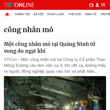
CHÍNH TRỊ
XÃ HỘI
PHÁP LUẬT
THẾ GIỚI
KINH TẾ
TRUYỀ
công nhân mỏ
Chuyên mục
Một công nhân mỏ tại Quảng Ninh tử
Chính trị
vong do ngạt khí
VTV.vn - Một công nhân mỏ tại Công ty Cổ phần Than
Xã hội
Mông Dương vào làm việc ca 3. Khi hết ca, không thấy
ra ngoài, đồng nghiệp quay vào tìm và phát hiện...
Pháp luật
Y tế
Thế giới