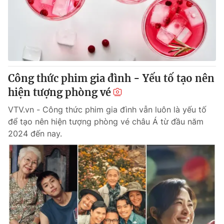
Tin tức
Kinh tế
Thế giới đó đây
Tài chính
Dữ liệu và đời sống
Câu chuyện quốc tế
Thị trường
Công thức phim gia đình - Yếu tố tạo nên
Truyền hình
Góc doanh nghiệp
hiện tượng phòng vé
Phim VTV
Giải trí
VTV.vn - Công thức phim gia đình vẫn luôn là yếu tố
Hậu trường
để tạo nên hiện tượng phòng vé châu Á từ đầu năm
Điện ảnh
2024 đến nay.
Đời sống
Nhân vật
Âm nhạc
Du lịch
Khán giả
Giáo dục
Sao
Làm đẹp
Giải sao mai
Tuyển sinh
Công nghệ
Chất lượng cuộc sống
Học trực tuyến
Hitech Công nghệ tương lai