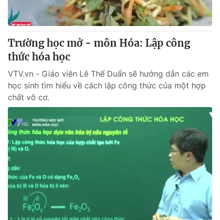
Giấy phép hoạt động báo in và báo điện tử số 483/GP-BTTTT
cấp ngày 29/12/2023
Tổng Biên tập:
Vũ Thanh Thủy
Trường học mở - môn Hóa: Lập công
Phó Tổng Biên tập:
Nguyễn Thị Mỹ Hạnh, Phạm Quốc Thắng,
thức hóa học
Nguyễn Trọng Ninh
Tổng đài VTV:
024.38 355 931 - 024.38 355 932
VTV.vn - Giáo viên Lê Thế Duẩn sẽ hướng dẫn các em
Ðiện thoại Thời báo VTV:
024.66 897 897
học sinh tìm hiểu về cách lập công thức của một hợp
Email:
toasoan@vtv.vn
chất vô cơ.
Liên hệ quảng cáo:
024-7300.7108