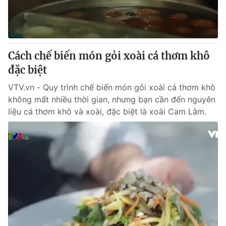
Thị trường 24h
Tấm lòng Việt
VTV4
Vươn mình bằng AI
Cách chế biến món gỏi xoài cá thơm khô
VTV9
VTV8
đặc biệt
VTV.vn - Quy trình chế biến món gỏi xoài cá thơm khô
Liên hệ tòa soạn
English
không mất nhiều thời gian, nhưng bạn cần đến nguyên
liệu cá thơm khô và xoài, đặc biệt là xoài Cam Lâm.
THỜI BÁO VTV
Theo dõi báo trên
Cơ quan chủ quản:
Đài Truyền hình Việt Nam
Cơ quan báo chí:
Thời báo VTV