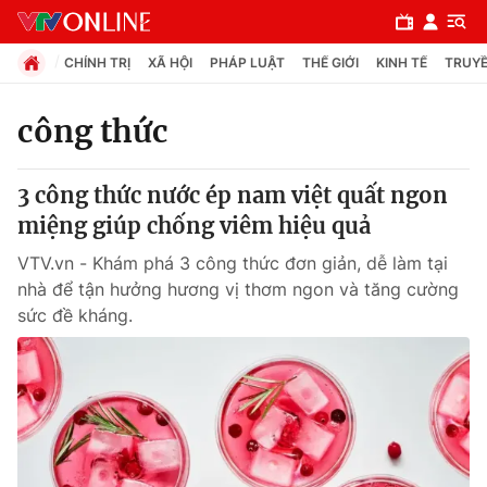
CHÍNH TRỊ
XÃ HỘI
PHÁP LUẬT
THẾ GIỚI
KINH TẾ
TRUYỀ
công thức
Chuyên mục
3 công thức nước ép nam việt quất ngon
Chính trị
miệng giúp chống viêm hiệu quả
VTV.vn - Khám phá 3 công thức đơn giản, dễ làm tại
Xã hội
nhà để tận hưởng hương vị thơm ngon và tăng cường
sức đề kháng.
Pháp luật
Y tế
Thế giới