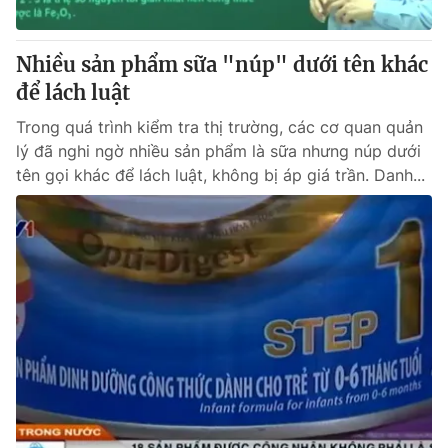
® Cấm sao chép dưới mọi hình thức nếu không có sự chấp
Nhiều sản phẩm sữa "núp" dưới tên khác
thuận bằng văn bản. Ghi rõ nguồn VTV.vn khi phát hành lại
để lách luật
thông tin từ website này.
Trong quá trình kiểm tra thị trường, các cơ quan quản
lý đã nghi ngờ nhiều sản phẩm là sữa nhưng núp dưới
tên gọi khác để lách luật, không bị áp giá trần. Danh...