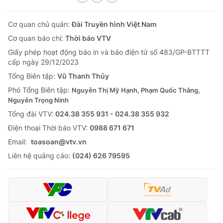
Cơ quan chủ quản:
Đài Truyền hình Việt Nam
Cơ quan báo chí:
Thời báo VTV
Giấy phép hoạt động báo in và báo điện tử số 483/GP-BTTTT
cấp ngày 29/12/2023
Tổng Biên tập:
Vũ Thanh Thủy
Phó Tổng Biên tập:
Nguyễn Thị Mỹ Hạnh, Phạm Quốc Thắng,
Nguyễn Trọng Ninh
Tổng đài VTV:
024.38 355 931 - 024.38 355 932
Ðiện thoại Thời báo VTV:
0988 671 671
Email:
toasoan@vtv.vn
Liên hệ quảng cáo:
(024) 626 79595