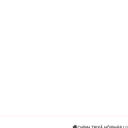
Giải trí
Đời sống
Điện ảnh
Du lịch
Âm nhạc
Làm đẹp
Sao
Chất lượng cuộc sốn
CHÍNH TRỊ
XÃ HỘI
PHÁP L