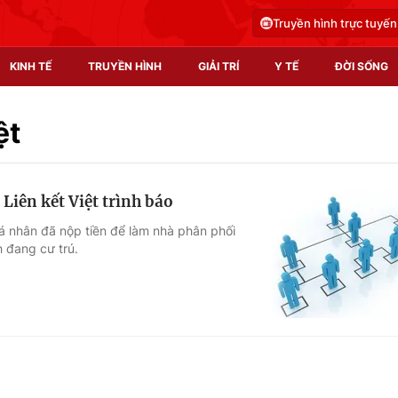
Truyền hình trực tuyến
KINH TẾ
TRUYỀN HÌNH
GIẢI TRÍ
Y TẾ
ĐỜI SỐNG
Pháp luật
Y tế
ệt
Truyền hình
Multimedia
Liên kết Việt trình báo
Phim VTV
Video
á nhân đã nộp tiền để làm nhà phân phối
h đang cư trú.
Hậu trường
Shorts video
Nhân vật
Podcast
Khán giả
EMagazine
Giải sao mai
Photo
Infographic