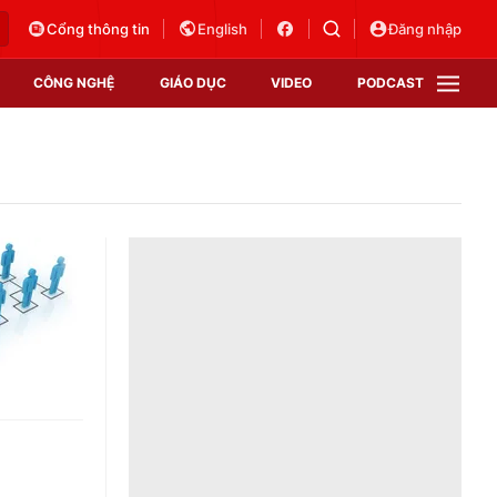
Cổng thông tin
English
Đăng nhập
CÔNG NGHỆ
GIÁO DỤC
VIDEO
PODCAST
VTV Money
VTV Thể thao
VTV Sức khoẻ
Bất động sản
Thị trường 24h
Tấm lòng Việt
Vươn mình bằng AI
VTV4
VTV8
VTV9
Lịch phát sóng
Giao lưu trực tuyến
Sự kiện