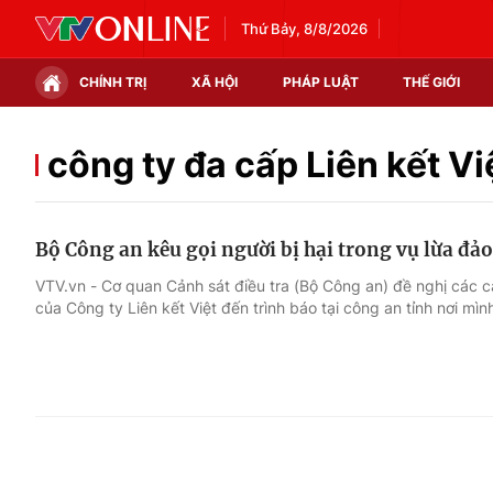
Thứ Bảy, 8/8/2026
CHÍNH TRỊ
XÃ HỘI
PHÁP LUẬT
THẾ GIỚI
Chính trị
Xã hội
công ty đa cấp Liên kết Vi
Thế giới
Kinh tế
Bộ Công an kêu gọi người bị hại trong vụ lừa đảo 
Tin tức
Tài chính
VTV.vn - Cơ quan Cảnh sát điều tra (Bộ Công an) đề nghị các c
của Công ty Liên kết Việt đến trình báo tại công an tỉnh nơi mìn
Thế giới đó đây
Thị trường
Câu chuyện quốc tế
Góc doanh nghiệp
Dữ liệu và đời sống