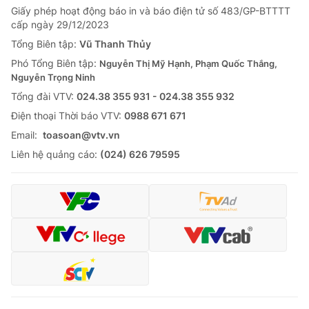
Giấy phép hoạt động báo in và báo điện tử số 483/GP-BTTTT
Tin tức
cấp ngày 29/12/2023
Kinh tế
Thế giới đó đây
Tổng Biên tập:
Vũ Thanh Thủy
Tài chính
Phó Tổng Biên tập:
Nguyễn Thị Mỹ Hạnh, Phạm Quốc Thắng,
Dữ liệu và đời sống
Câu chuyện quốc tế
Nguyễn Trọng Ninh
Thị trường
Tổng đài VTV:
024.38 355 931 - 024.38 355 932
Truyền hình
Góc doanh nghiệp
Ðiện thoại Thời báo VTV:
0988 671 671
Email:
toasoan@vtv.vn
Phim VTV
Giải trí
Liên hệ quảng cáo:
(024) 626 79595
Hậu trường
Điện ảnh
Đời sống
Nhân vật
Âm nhạc
Du lịch
Khán giả
Giáo dục
Sao
Làm đẹp
Giải sao mai
Tuyển sinh
Công nghệ
Chất lượng cuộc sống
Học trực tuyến
Hitech Công nghệ tương lai