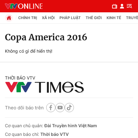
CHÍNH TRỊ
XÃ HỘI
PHÁP LUẬT
THẾ GIỚI
KINH TẾ
TRUYỀ
Copa America 2016
Chuyên mục
Không có gì để hiển thị!
Chính trị
THỜI BÁO VTV
Xã hội
Pháp luật
Theo dõi báo trên
Y tế
Cơ quan chủ quản:
Đài Truyền hình Việt Nam
Thế giới
Cơ quan báo chí:
Thời báo VTV