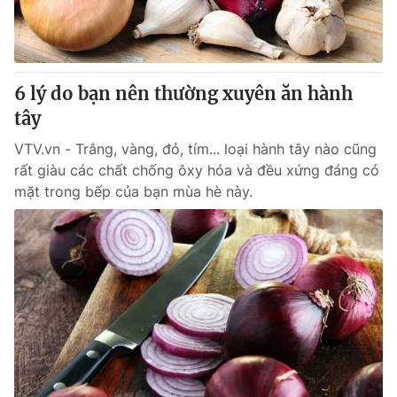
Giao lưu trực tuyến
Sản phẩm
Lịch phát sóng
Thị trường
Tư vấn
6 lý do bạn nên thường xuyên ăn hành
tây
Chuyên mục khác
Emagazine
VTV.vn - Trắng, vàng, đỏ, tím... loại hành tây nào cũng
Podcast
rất giàu các chất chống ôxy hóa và đều xứng đáng có
mặt trong bếp của bạn mùa hè này.
Photo
Infographic
Video
Shorts video
VTV Money
VTV Thể thao
VTV Sức khoẻ
Bất động sản