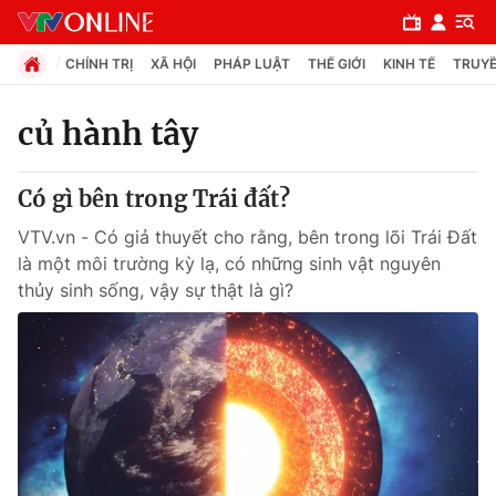
CHÍNH TRỊ
XÃ HỘI
PHÁP LUẬT
THẾ GIỚI
KINH TẾ
TRUYỀ
củ hành tây
Chuyên mục
Có gì bên trong Trái đất?
Chính trị
VTV.vn - Có giả thuyết cho rằng, bên trong lõi Trái Đất
là một môi trường kỳ lạ, có những sinh vật nguyên
Xã hội
thủy sinh sống, vậy sự thật là gì?
Pháp luật
Y tế
Thế giới