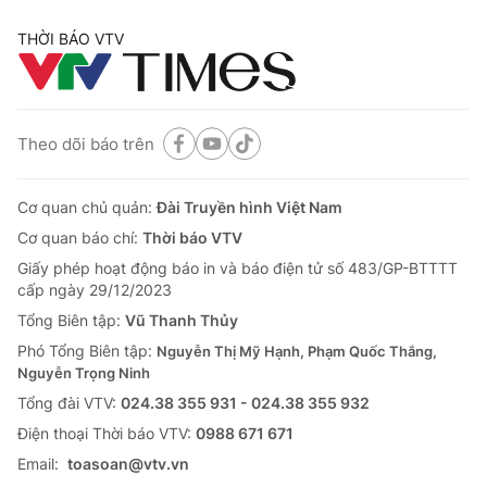
THỜI BÁO VTV
® Cấm sao chép dưới mọi hình thức nếu không có sự chấp
thuận bằng văn bản. Ghi rõ nguồn VTV.vn khi phát hành lại
Theo dõi báo trên
thông tin từ website này.
Cơ quan chủ quản:
Đài Truyền hình Việt Nam
Cơ quan báo chí:
Thời báo VTV
Giấy phép hoạt động báo in và báo điện tử số 483/GP-BTTTT
cấp ngày 29/12/2023
Tổng Biên tập:
Vũ Thanh Thủy
Phó Tổng Biên tập:
Nguyễn Thị Mỹ Hạnh, Phạm Quốc Thắng,
Nguyễn Trọng Ninh
Tổng đài VTV:
024.38 355 931 - 024.38 355 932
Ðiện thoại Thời báo VTV:
0988 671 671
Email:
toasoan@vtv.vn