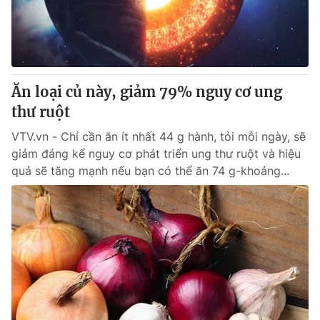
Tin tức
Kinh tế
Thế giới đó đây
Tài chính
Dữ liệu và đời sống
Câu chuyện quốc tế
Thị trường
Ăn loại củ này, giảm 79% nguy cơ ung
thư ruột
Truyền hình
Góc doanh nghiệp
VTV.vn - Chỉ cần ăn ít nhất 44 g hành, tỏi mỗi ngày, sẽ
Phim VTV
Giải trí
giảm đáng kể nguy cơ phát triển ung thư ruột và hiệu
Hậu trường
quả sẽ tăng mạnh nếu bạn có thể ăn 74 g-khoảng...
Điện ảnh
Đời sống
Nhân vật
Âm nhạc
Du lịch
Khán giả
Giáo dục
Sao
Làm đẹp
Giải sao mai
Tuyển sinh
Công nghệ
Chất lượng cuộc sống
Học trực tuyến
Hitech Công nghệ tương lai