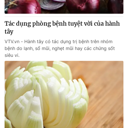
Thị trường 24h
Tấm lòng Việt
VTV4
Vươn mình bằng AI
Tác dụng phòng bệnh tuyệt vời của hành
tây
VTV9
VTV8
VTV.vn - Hành tây có tác dụng trị bệnh trên nhóm
bệnh do lạnh, sổ mũi, nghẹt mũi hay các chứng sốt
Liên hệ tòa soạn
English
siêu vi.
THỜI BÁO VTV
Theo dõi báo trên
Cơ quan chủ quản:
Đài Truyền hình Việt Nam