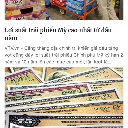
Giao lưu trực tuyến
Sản phẩm
Lịch phát sóng
Thị trường
Tư vấn
Lợi suất trái phiếu Mỹ cao nhất từ đầu
năm
Chuyên mục khác
Emagazine
VTV.vn - Căng thẳng địa chính trị khiến giá dầu tăng
Podcast
vọt cũng đẩy lợi suất trái phiếu Chính phủ Mỹ kỳ hạn 2
năm và 10 năm lên các mức cao mới, lần lượt là...
Photo
Infographic
Video
Shorts video
VTV Money
VTV Thể thao
VTV Sức khoẻ
Bất động sản