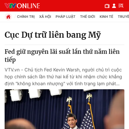
CHÍNH TRỊ
XÃ HỘI
PHÁP LUẬT
THẾ GIỚI
KINH TẾ
TRUYỀ
Cục Dự trữ liên bang Mỹ
Chuyên mục
Fed giữ nguyên lãi suất lần thứ năm liên
Chính trị
tiếp
VTV.vn - Chủ tịch Fed Kevin Warsh, người chủ trì cuộc
Xã hội
họp chính sách lần thứ hai kể từ khi nhậm chức khẳng
định "không khoan nhượng" với tình trạng lạm phát...
Pháp luật
Y tế
Thế giới