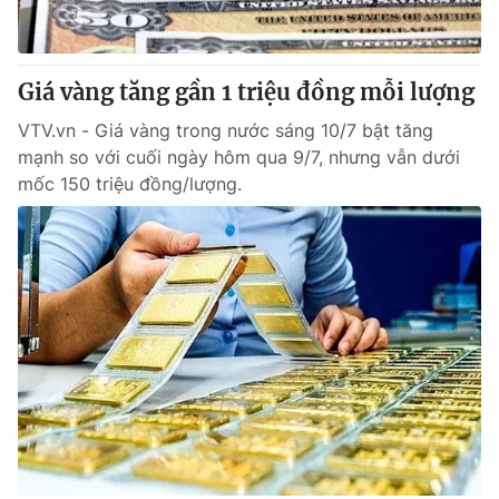
Thị trường 24h
Tấm lòng Việt
VTV4
Vươn mình bằng AI
Giá vàng tăng gần 1 triệu đồng mỗi lượng
VTV.vn - Giá vàng trong nước sáng 10/7 bật tăng
VTV9
VTV8
mạnh so với cuối ngày hôm qua 9/7, nhưng vẫn dưới
mốc 150 triệu đồng/lượng.
Liên hệ tòa soạn
English
THỜI BÁO VTV
Theo dõi báo trên
Cơ quan chủ quản:
Đài Truyền hình Việt Nam
Cơ quan báo chí:
Thời báo VTV