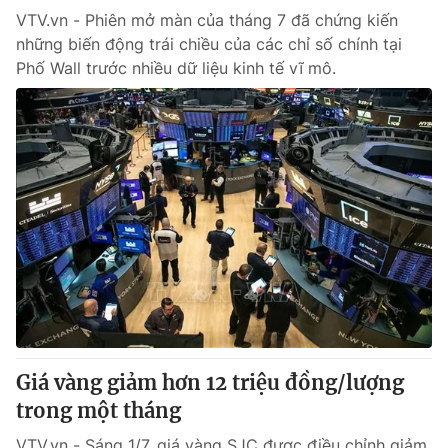
VTV.vn - Phiên mở màn của tháng 7 đã chứng kiến
những biến động trái chiều của các chỉ số chính tại
Phố Wall trước nhiều dữ liệu kinh tế vĩ mô.
Giá vàng giảm hơn 12 triệu đồng/lượng
trong một tháng
VTV.vn - Sáng 1/7, giá vàng SJC được điều chỉnh giảm