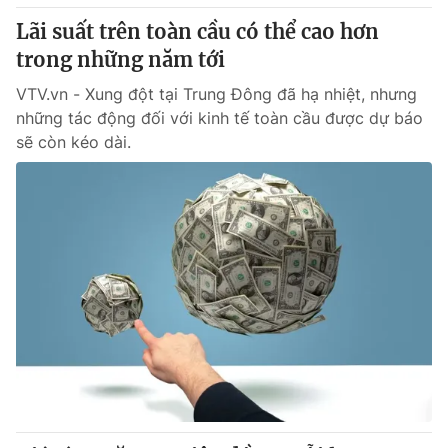
Giấy phép hoạt động báo in và báo điện tử số 483/GP-BTTTT
Lãi suất trên toàn cầu có thể cao hơn
cấp ngày 29/12/2023
trong những năm tới
Tổng Biên tập:
Vũ Thanh Thủy
Phó Tổng Biên tập:
VTV.vn - Xung đột tại Trung Đông đã hạ nhiệt, nhưng
Nguyễn Thị Mỹ Hạnh, Phạm Quốc Thắng,
Nguyễn Trọng Ninh
những tác động đối với kinh tế toàn cầu được dự báo
Tổng đài VTV:
024.38 355 931 - 024.38 355 932
sẽ còn kéo dài.
Ðiện thoại Thời báo VTV:
024.66 897 897
Email:
toasoan@vtv.vn
Liên hệ quảng cáo:
024-7300.7108