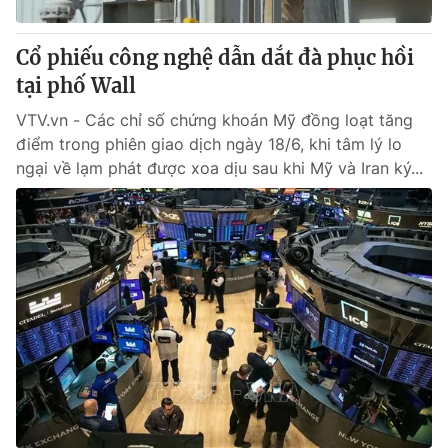
Cổ phiếu công nghệ dẫn dắt đà phục hồi
tại phố Wall
VTV.vn - Các chỉ số chứng khoán Mỹ đồng loạt tăng
điểm trong phiên giao dịch ngày 18/6, khi tâm lý lo
ngại về lạm phát được xoa dịu sau khi Mỹ và Iran ký...