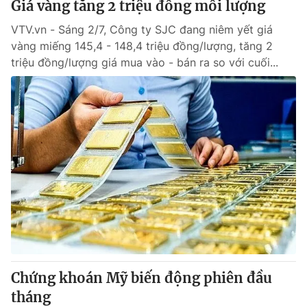
Giá vàng tăng 2 triệu đồng mỗi lượng
VTV.vn - Sáng 2/7, Công ty SJC đang niêm yết giá
® Cấm sao chép dưới mọi hình thức nếu không có sự chấp
vàng miếng 145,4 - 148,4 triệu đồng/lượng, tăng 2
thuận bằng văn bản. Ghi rõ nguồn VTV.vn khi phát hành lại
triệu đồng/lượng giá mua vào - bán ra so với cuối...
thông tin từ website này.
Chứng khoán Mỹ biến động phiên đầu
tháng