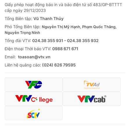
Giấy phép hoạt động báo in và báo điện tử số 483/GP-BTTTT
Tin tức
cấp ngày 29/12/2023
Kinh tế
Thế giới đó đây
Tổng Biên tập:
Vũ Thanh Thủy
Tài chính
Phó Tổng Biên tập:
Nguyễn Thị Mỹ Hạnh, Phạm Quốc Thắng,
Dữ liệu và đời sống
Câu chuyện quốc tế
Nguyễn Trọng Ninh
Thị trường
Tổng đài VTV:
024.38 355 931 - 024.38 355 932
Truyền hình
Góc doanh nghiệp
Ðiện thoại Thời báo VTV:
0988 671 671
Email:
toasoan@vtv.vn
Phim VTV
Giải trí
Liên hệ quảng cáo:
(024) 626 79595
Hậu trường
Điện ảnh
Đời sống
Nhân vật
Âm nhạc
Du lịch
Khán giả
Giáo dục
Sao
Làm đẹp
Giải sao mai
Tuyển sinh
Công nghệ
Chất lượng cuộc sống
Học trực tuyến
Hitech Công nghệ tương lai