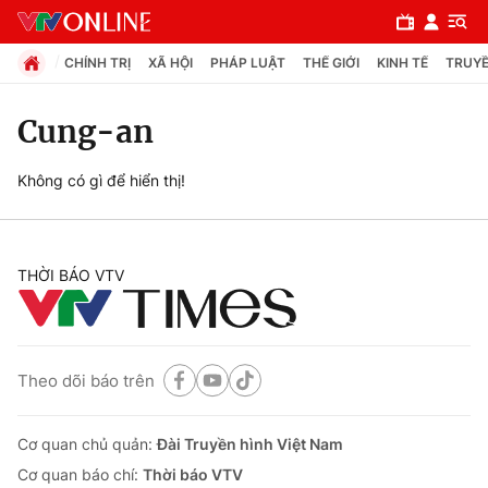
CHÍNH TRỊ
XÃ HỘI
PHÁP LUẬT
THẾ GIỚI
KINH TẾ
TRUYỀ
Cung-an
Chuyên mục
Không có gì để hiển thị!
Chính trị
THỜI BÁO VTV
Xã hội
Pháp luật
Theo dõi báo trên
Y tế
Cơ quan chủ quản:
Đài Truyền hình Việt Nam
Thế giới
Cơ quan báo chí:
Thời báo VTV