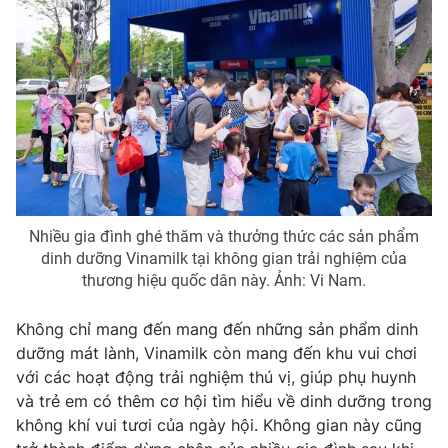
Ðiện thoại Thời báo VTV:
024.66 897 897
Email:
toasoan@vtv.vn
Liên hệ quảng cáo:
024-7300.7108
Nhiều gia đình ghé thăm và thưởng thức các sản phẩm
dinh dưỡng Vinamilk tại không gian trải nghiệm của
thương hiệu quốc dân này. Ảnh: Vi Nam.
Không chỉ mang đến mang đến những sản phẩm dinh
® Cấm sao chép dưới mọi hình thức nếu không có sự chấp
dưỡng mát lành, Vinamilk còn mang đến khu vui chơi
thuận bằng văn bản. Ghi rõ nguồn VTV.vn khi phát hành lại
với các hoạt động trải nghiệm thú vị, giúp phụ huynh
thông tin từ website này.
và trẻ em có thêm cơ hội tìm hiểu về dinh dưỡng trong
không khí vui tươi của ngày hội. Không gian này cũng