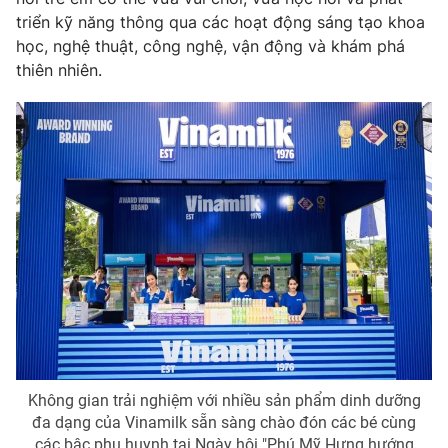
triển kỹ năng thông qua các hoạt động sáng tạo khoa
Photo
Infographic
học, nghệ thuật, công nghệ, vận động và khám phá
thiên nhiên.
Video
Shorts video
VTV Money
VTV Thể thao
VTV Sức khoẻ
Bất động sản
Thị trường 24h
Tấm lòng Việt
VTV4
Vươn mình bằng AI
VTV9
VTV8
Không gian trải nghiệm với nhiều sản phẩm dinh dưỡng
đa dạng của Vinamilk sẵn sàng chào đón các bé cùng
Liên hệ tòa soạn
English
các bậc phụ huynh tại Ngày hội "Phú Mỹ Hưng hướng