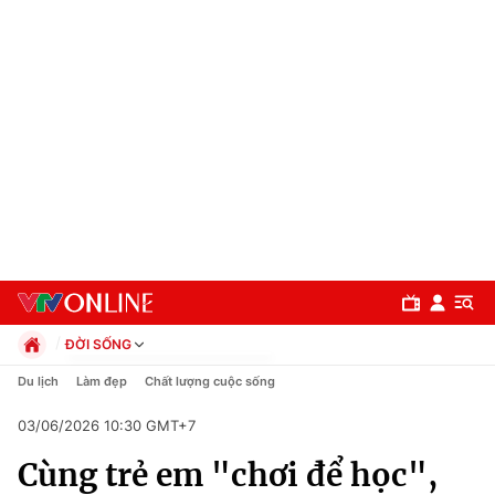
ĐỜI SỐNG
Chính trị
Du lịch
Làm đẹp
Chất lượng cuộc sống
Xã hội
03/06/2026 10:30 GMT+7
Pháp luật
Chuyên mục
Kinh tế
Cùng trẻ em "chơi để học",
Thể thao