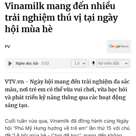
Chính trị
Vinamilk mang đến nhiều
Truyền hình
trải nghiệm thú vị tại ngày
Văn hóa - Giải trí
Xã hội
Y tế
hội mùa hè
Đời sống
Pháp luật
Công nghệ
Giáo dục
PV
Y tế
Nghe đọc bài
3:53
Thế giới
VTV.vn - Ngày hội mang đến trải nghiệm đa sắc
Tin tức
màu, nơi trẻ em có thể vừa vui chơi, vừa học hỏi
Kinh tế
Thế giới đó đây
và phát triển kỹ năng thông qua các hoạt động
Tài chính
sáng tạo.
Dữ liệu và đời sống
Câu chuyện quốc tế
Thị trường
Cuối tuần vừa qua, Vinamilk đã đồng hành cùng Ngày
Truyền hình
Góc doanh nghiệp
hội "Phú Mỹ Hưng hướng về trẻ em" lần thứ 15 với chủ
đề "Lễ hội mùa hè - Chơi để học", mang đến không