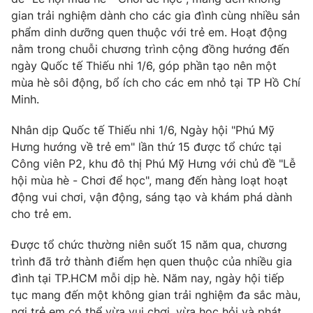
Phim VTV
Giải trí
gian trải nghiệm dành cho các gia đình cùng nhiều sản
Hậu trường
phẩm dinh dưỡng quen thuộc với trẻ em. Hoạt động
Điện ảnh
nằm trong chuỗi chương trình cộng đồng hướng đến
Đời sống
Nhân vật
ngày Quốc tế Thiếu nhi 1/6, góp phần tạo nên một
Âm nhạc
mùa hè sôi động, bổ ích cho các em nhỏ tại TP Hồ Chí
Du lịch
Khán giả
Giáo dục
Minh.
Sao
Làm đẹp
Giải sao mai
Tuyển sinh
Nhân dịp Quốc tế Thiếu nhi 1/6, Ngày hội "Phú Mỹ
Công nghệ
Chất lượng cuộc sống
Hưng hướng về trẻ em" lần thứ 15 được tổ chức tại
Học trực tuyến
Công viên P2, khu đô thị Phú Mỹ Hưng với chủ đề "Lễ
Hitech Công nghệ tương lai
Giao lưu trực tuyến
hội mùa hè - Chơi để học", mang đến hàng loạt hoạt
Sản phẩm
động vui chơi, vận động, sáng tạo và khám phá dành
cho trẻ em.
Lịch phát sóng
Thị trường
Được tổ chức thường niên suốt 15 năm qua, chương
Tư vấn
trình đã trở thành điểm hẹn quen thuộc của nhiều gia
Chuyên mục khác
đình tại TP.HCM mỗi dịp hè. Năm nay, ngày hội tiếp
Emagazine
tục mang đến một không gian trải nghiệm đa sắc màu,
Podcast
nơi trẻ em có thể vừa vui chơi, vừa học hỏi và phát