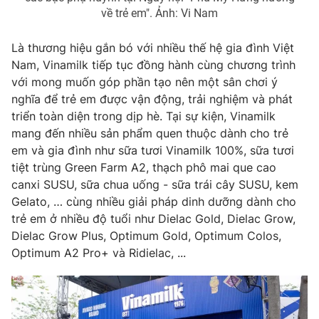
về trẻ em". Ảnh: Vi Nam
Là thương hiệu gắn bó với nhiều thế hệ gia đình Việt
Nam, Vinamilk tiếp tục đồng hành cùng chương trình
THỜI BÁO VTV
với mong muốn góp phần tạo nên một sân chơi ý
nghĩa để trẻ em được vận động, trải nghiệm và phát
triển toàn diện trong dịp hè. Tại sự kiện, Vinamilk
mang đến nhiều sản phẩm quen thuộc dành cho trẻ
Theo dõi báo trên
em và gia đình như sữa tươi Vinamilk 100%, sữa tươi
tiệt trùng Green Farm A2, thạch phô mai que cao
Cơ quan chủ quản:
Đài Truyền hình Việt Nam
canxi SUSU, sữa chua uống - sữa trái cây SUSU, kem
Cơ quan báo chí:
Thời báo VTV
Gelato, … cùng nhiều giải pháp dinh dưỡng dành cho
trẻ em ở nhiều độ tuổi như Dielac Gold, Dielac Grow,
Giấy phép hoạt động báo in và báo điện tử số 483/GP-BTTTT
cấp ngày 29/12/2023
Dielac Grow Plus, Optimum Gold, Optimum Colos,
Optimum A2 Pro+ và Ridielac, ...
Tổng Biên tập:
Vũ Thanh Thủy
Phó Tổng Biên tập:
Nguyễn Thị Mỹ Hạnh, Phạm Quốc Thắng,
Nguyễn Trọng Ninh
Tổng đài VTV:
024.38 355 931 - 024.38 355 932