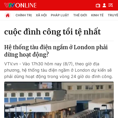
CHÍNH TRỊ
XÃ HỘI
PHÁP LUẬT
THẾ GIỚI
KINH TẾ
TRUYỀ
cuộc đình công tồi tệ nhất
Chuyên mục
Hệ thống tàu điện ngầm ở London phải
Chính trị
dừng hoạt động?
VTV.vn - Vào 17h30 hôm nay (8/7), theo giờ địa
Xã hội
phương, hệ thống tàu điện ngầm ở London dự kiến sẽ
phải dừng hoạt động trong vòng 24 giờ do đình công.
Pháp luật
Y tế
Thế giới