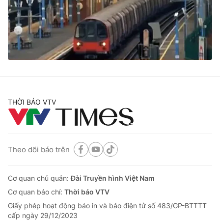
Tin tức
Kinh tế
Thế giới đó đây
Tài chính
Dữ liệu và đời sống
Câu chuyện quốc tế
Thị trường
Truyền hình
Góc doanh nghiệp
Phim VTV
THỜI BÁO VTV
Giải trí
Hậu trường
Điện ảnh
Đời sống
Nhân vật
Âm nhạc
Theo dõi báo trên
Du lịch
Khán giả
Giáo dục
Sao
Làm đẹp
Giải sao mai
Cơ quan chủ quản:
Đài Truyền hình Việt Nam
Tuyển sinh
Công nghệ
Cơ quan báo chí:
Thời báo VTV
Chất lượng cuộc sống
Học trực tuyến
Giấy phép hoạt động báo in và báo điện tử số 483/GP-BTTTT
Hitech Công nghệ tương lai
cấp ngày 29/12/2023