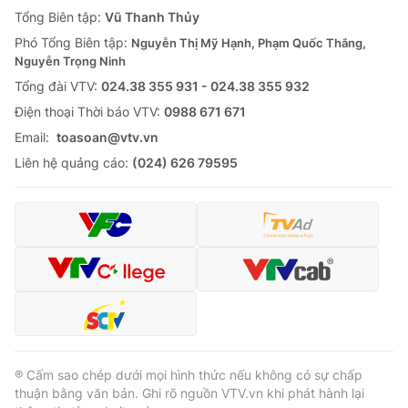
Giao lưu trực tuyến
Tổng Biên tập:
Vũ Thanh Thủy
Sản phẩm
Phó Tổng Biên tập:
Nguyễn Thị Mỹ Hạnh, Phạm Quốc Thắng,
Lịch phát sóng
Thị trường
Nguyễn Trọng Ninh
Tổng đài VTV:
024.38 355 931 - 024.38 355 932
Tư vấn
Ðiện thoại Thời báo VTV:
0988 671 671
Chuyên mục khác
Email:
toasoan@vtv.vn
Emagazine
Podcast
Liên hệ quảng cáo:
(024) 626 79595
Photo
Infographic
Video
Shorts video
VTV Money
VTV Thể thao
VTV Sức khoẻ
Bất động sản
® Cấm sao chép dưới mọi hình thức nếu không có sự chấp
thuận bằng văn bản. Ghi rõ nguồn VTV.vn khi phát hành lại