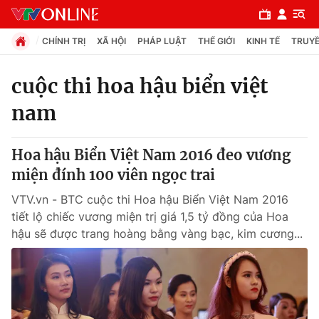
CHÍNH TRỊ
XÃ HỘI
PHÁP LUẬT
THẾ GIỚI
KINH TẾ
TRUYỀ
cuộc thi hoa hậu biển việt
nam
Chuyên mục
Chính trị
Hoa hậu Biển Việt Nam 2016 đeo vương
miện đính 100 viên ngọc trai
Xã hội
VTV.vn - BTC cuộc thi Hoa hậu Biển Việt Nam 2016
tiết lộ chiếc vương miện trị giá 1,5 tỷ đồng của Hoa
Pháp luật
hậu sẽ được trang hoàng bằng vàng bạc, kim cương...
Y tế
Thế giới