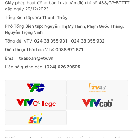
Giao lưu trực tuyến
Giấy phép hoạt động báo in và báo điện tử số 483/GP-BTTTT
Sản phẩm
cấp ngày 29/12/2023
Lịch phát sóng
Tổng Biên tập:
Vũ Thanh Thủy
Thị trường
Phó Tổng Biên tập:
Nguyễn Thị Mỹ Hạnh, Phạm Quốc Thắng,
Tư vấn
Nguyễn Trọng Ninh
Chuyên mục khác
Tổng đài VTV:
024.38 355 931 - 024.38 355 932
Ðiện thoại Thời báo VTV:
0988 671 671
Emagazine
Podcast
Email:
toasoan@vtv.vn
Liên hệ quảng cáo:
(024) 626 79595
Photo
Infographic
Video
Shorts video
VTV Money
VTV Thể thao
VTV Sức khoẻ
Bất động sản