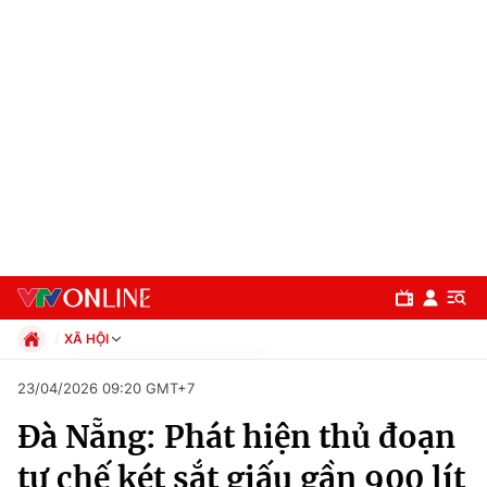
XÃ HỘI
Chính trị
23/04/2026 09:20 GMT+7
Xã hội
Đà Nẵng: Phát hiện thủ đoạn
Pháp luật
Chuyên mục
Kinh tế
tự chế két sắt giấu gần 900 lít
Thể thao