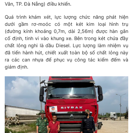
Vân, TP. Đà Nẵng) điều khiển.
Photo
Infographic
Quá trình khám xét, lực lượng chức năng phát hiện
dưới gầm rơ-moóc có một két kim loại hình trụ
Video
Shorts video
(đường kính khoảng 0,7m, dài 2,56m) được hàn gắn
cố định, tinh vi vào khung xe. Bên trong két chứa đầy
VTV Money
VTV Thể thao
chất lỏng nghi là dầu Diesel. Lực lượng làm nhiệm vụ
đã tiến hành hút, chiết xuất toàn bộ số chất lỏng này
ra các can nhựa để phục vụ công tác kiểm đếm và
VTV Sức khoẻ
Bất động sản
giám định.
Thị trường 24h
Tấm lòng Việt
VTV4
Vươn mình bằng AI
VTV9
VTV8
Liên hệ tòa soạn
English