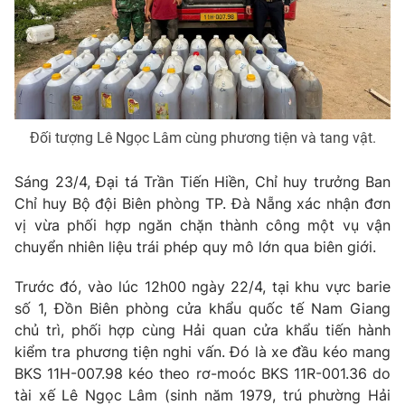
Phim VTV
Giải trí
Hậu trường
Điện ảnh
Đời sống
Nhân vật
Âm nhạc
Du lịch
Khán giả
Giáo dục
Sao
Đối tượng Lê Ngọc Lâm cùng phương tiện và tang vật.
Làm đẹp
Giải sao mai
Tuyển sinh
Công nghệ
Sáng 23/4, Đại tá Trần Tiến Hiền, Chỉ huy trưởng Ban
Chất lượng cuộc sống
Học trực tuyến
Chỉ huy Bộ đội Biên phòng TP. Đà Nẵng xác nhận đơn
Hitech Công nghệ tương lai
vị vừa phối hợp ngăn chặn thành công một vụ vận
Giao lưu trực tuyến
chuyển nhiên liệu trái phép quy mô lớn qua biên giới.
Sản phẩm
Lịch phát sóng
Trước đó, vào lúc 12h00 ngày 22/4, tại khu vực barie
Thị trường
số 1, Đồn Biên phòng cửa khẩu quốc tế Nam Giang
Tư vấn
chủ trì, phối hợp cùng Hải quan cửa khẩu tiến hành
Chuyên mục khác
kiểm tra phương tiện nghi vấn. Đó là xe đầu kéo mang
BKS 11H-007.98 kéo theo rơ-moóc BKS 11R-001.36 do
Emagazine
Podcast
tài xế Lê Ngọc Lâm (sinh năm 1979, trú phường Hải