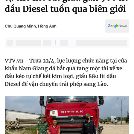
Chính trị
dầu Diesel tuồn qua biên giới
Truyền hình
Văn hóa - Giải trí
Xã hội
Y tế
Chu Quang Minh, Hồng Anh
Đời sống
Pháp luật
Công nghệ
Giáo dục
Y tế
VTV.vn - Trưa 22/4, lực lượng chức năng tại cửa
khẩu Nam Giang đã bắt quả tang một tài xế xe
Thế giới
đầu kéo tự chế két kim loại, giấu 880 lít dầu
Tin tức
Diesel để vận chuyển trái phép sang Lào.
Kinh tế
Thế giới đó đây
Tài chính
Dữ liệu và đời sống
Câu chuyện quốc tế
Thị trường
Truyền hình
Góc doanh nghiệp