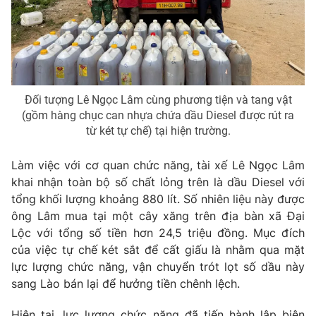
THỜI BÁO VTV
Đối tượng Lê Ngọc Lâm cùng phương tiện và tang vật
(gồm hàng chục can nhựa chứa dầu Diesel được rút ra
từ két tự chế) tại hiện trường.
Theo dõi báo trên
Làm việc với cơ quan chức năng, tài xế Lê Ngọc Lâm
Cơ quan chủ quản:
Đài Truyền hình Việt Nam
khai nhận toàn bộ số chất lỏng trên là dầu Diesel với
Cơ quan báo chí:
Thời báo VTV
tổng khối lượng khoảng 880 lít. Số nhiên liệu này được
ông Lâm mua tại một cây xăng trên địa bàn xã Đại
Giấy phép hoạt động báo in và báo điện tử số 483/GP-BTTTT
cấp ngày 29/12/2023
Lộc với tổng số tiền hơn 24,5 triệu đồng. Mục đích
của việc tự chế két sắt để cất giấu là nhằm qua mặt
Tổng Biên tập:
Vũ Thanh Thủy
lực lượng chức năng, vận chuyển trót lọt số dầu này
Phó Tổng Biên tập:
Nguyễn Thị Mỹ Hạnh, Phạm Quốc Thắng,
sang Lào bán lại để hưởng tiền chênh lệch.
Nguyễn Trọng Ninh
Tổng đài VTV:
024.38 355 931 - 024.38 355 932
Hiện tại, lực lượng chức năng đã tiến hành lập biên