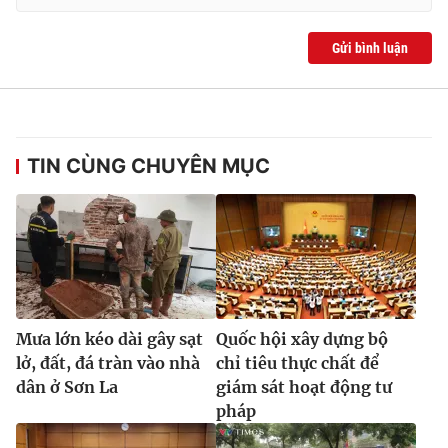
Gửi bình luận
TIN CÙNG CHUYÊN MỤC
Mưa lớn kéo dài gây sạt
Quốc hội xây dựng bộ
lở, đất, đá tràn vào nhà
chỉ tiêu thực chất để
dân ở Sơn La
giám sát hoạt động tư
pháp