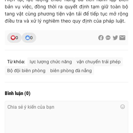
Ðiện thoại Thời báo VTV:
024.66 897 897
bản vụ việc, đồng thời ra quyết định tạm giữ toàn bộ
Email:
toasoan@vtv.vn
tang vật cùng phương tiện vận tải để tiếp tục mở rộng
Liên hệ quảng cáo:
024-7300.7108
điều tra và xử lý nghiêm theo quy định của pháp luật.
0
0
Từ khóa:
lực lượng chức năng
vận chuyển trái phép
Bộ đội biên phòng
biên phòng đà nẵng
Bình luận
(
0
)
® Cấm sao chép dưới mọi hình thức nếu không có sự chấp
thuận bằng văn bản. Ghi rõ nguồn VTV.vn khi phát hành lại
thông tin từ website này.