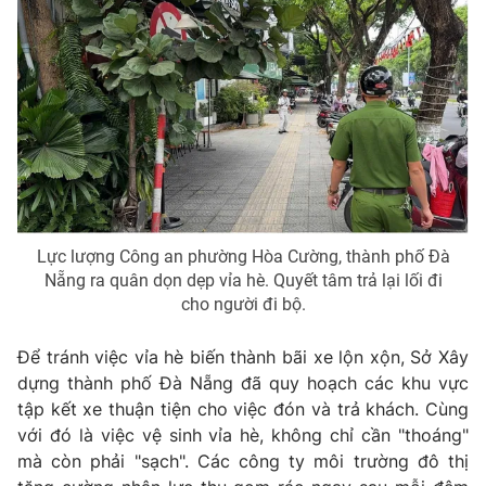
THỜI BÁO VTV
Theo dõi báo trên
Lực lượng Công an phường Hòa Cường, thành phố Đà
Cơ quan chủ quản:
Đài Truyền hình Việt Nam
Nẵng ra quân dọn dẹp vỉa hè. Quyết tâm trả lại lối đi
Cơ quan báo chí:
Thời báo VTV
cho người đi bộ.
Giấy phép hoạt động báo in và báo điện tử số 483/GP-BTTTT
cấp ngày 29/12/2023
Để tránh việc vỉa hè biến thành bãi xe lộn xộn, Sở Xây
dựng thành phố Đà Nẵng đã quy hoạch các khu vực
Tổng Biên tập:
Vũ Thanh Thủy
tập kết xe thuận tiện cho việc đón và trả khách. Cùng
Phó Tổng Biên tập:
Nguyễn Thị Mỹ Hạnh, Phạm Quốc Thắng,
với đó là việc vệ sinh vỉa hè, không chỉ cần "thoáng"
Nguyễn Trọng Ninh
mà còn phải "sạch". Các công ty môi trường đô thị
Tổng đài VTV:
024.38 355 931 - 024.38 355 932