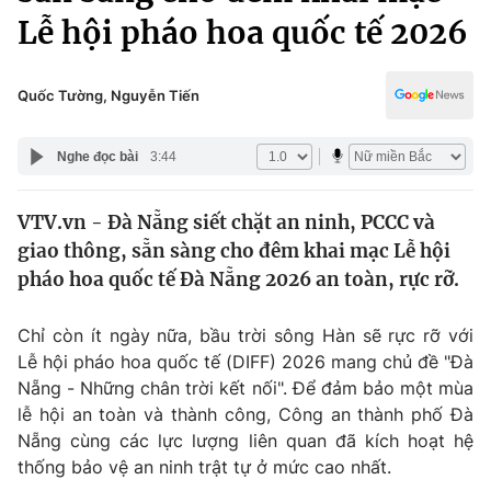
Chính trị
Lễ hội pháo hoa quốc tế 2026
Truyền hình
Văn hóa - Giải trí
Xã hội
Y tế
Quốc Tường, Nguyễn Tiến
Đời sống
Pháp luật
Công nghệ
Nghe đọc bài
3:44
Giáo dục
Y tế
VTV.vn - Đà Nẵng siết chặt an ninh, PCCC và
giao thông, sẵn sàng cho đêm khai mạc Lễ hội
Thế giới
pháo hoa quốc tế Đà Nẵng 2026 an toàn, rực rỡ.
Tin tức
Kinh tế
Chỉ còn ít ngày nữa, bầu trời sông Hàn sẽ rực rỡ với
Thế giới đó đây
Lễ hội pháo hoa quốc tế (DIFF) 2026 mang chủ đề "Đà
Tài chính
Dữ liệu và đời sống
Nẵng - Những chân trời kết nối". Để đảm bảo một mùa
Câu chuyện quốc tế
Thị trường
lễ hội an toàn và thành công, Công an thành phố Đà
Nẵng cùng các lực lượng liên quan đã kích hoạt hệ
Truyền hình
Góc doanh nghiệp
thống bảo vệ an ninh trật tự ở mức cao nhất.