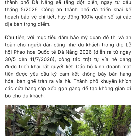
thành phố Đà Nẵng sẽ tăng đột biến, ngay từ đầu
tháng 5/2026, Công an thành phố đã triển khai kế
Photo
Infographic
hoạch bảo vệ chi tiết, huy động 100% quân số tại các
địa bàn trọng điểm.
Video
Shorts video
Đầu tiên, với mục tiêu đảm bảo mỹ quan đô thị và an
toàn cho người dân cũng như du khách trong dịp Lễ
VTV Money
VTV Thể thao
hội Pháo hoa Quốc tế Đà Nẵng 2026 (diễn ra từ ngày
30/5 đến 11/7/2026), công tác trật tự vỉa hè đang
VTV Sức khoẻ
Bất động sản
được triển khai rất quyết liệt. Các hộ kinh doanh mặt
tiền được yêu cầu ký cam kết không bày bán hàng
Thị trường 24h
Tấm lòng Việt
hóa, bàn ghế tràn ra vỉa hè. Thành phố khuyến khích
các cửa hàng sắp xếp gọn gàng để tạo không gian đi
bộ cho du khách.
VTV4
Vươn mình bằng AI
VTV9
VTV8
Liên hệ tòa soạn
English