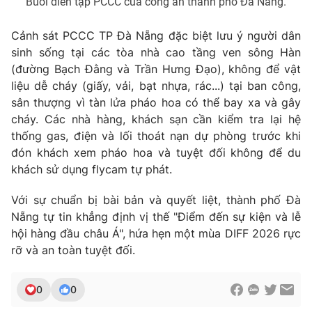
Buổi diễn tập PCCC của công an thành phố Đà Nẵng.
Cảnh sát PCCC TP Đà Nẵng đặc biệt lưu ý người dân
sinh sống tại các tòa nhà cao tầng ven sông Hàn
(đường Bạch Đằng và Trần Hưng Đạo), không để vật
liệu dễ cháy (giấy, vải, bạt nhựa, rác...) tại ban công,
sân thượng vì tàn lửa pháo hoa có thể bay xa và gây
cháy. Các nhà hàng, khách sạn cần kiểm tra lại hệ
thống gas, điện và lối thoát nạn dự phòng trước khi
đón khách xem pháo hoa và tuyệt đối không để du
khách sử dụng flycam tự phát.
Với sự chuẩn bị bài bản và quyết liệt, thành phố Đà
Nẵng tự tin khẳng định vị thế "Điểm đến sự kiện và lễ
hội hàng đầu châu Á", hứa hẹn một mùa DIFF 2026 rực
rỡ và an toàn tuyệt đối.
0
0