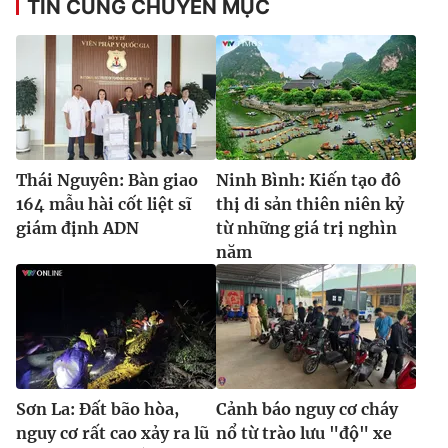
TIN CÙNG CHUYÊN MỤC
Thái Nguyên: Bàn giao
Ninh Bình: Kiến tạo đô
164 mẫu hài cốt liệt sĩ
thị di sản thiên niên kỷ
giám định ADN
từ những giá trị nghìn
năm
Sơn La: Đất bão hòa,
Cảnh báo nguy cơ cháy
nguy cơ rất cao xảy ra lũ
nổ từ trào lưu "độ" xe