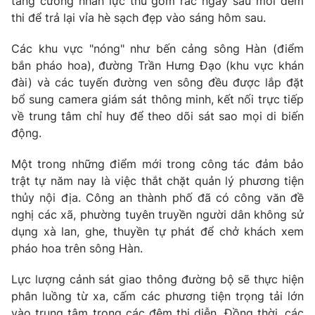
tăng cường nhân lực thu gom rác ngay sau mỗi đêm
Ðiện thoại Thời báo VTV:
024.66 897 897
thi để trả lại vỉa hè sạch đẹp vào sáng hôm sau.
Email:
toasoan@vtv.vn
Liên hệ quảng cáo:
024-7300.7108
Các khu vực "nóng" như bến cảng sông Hàn (điểm
bắn pháo hoa), đường Trần Hưng Đạo (khu vực khán
đài) và các tuyến đường ven sông đều được lắp đặt
bổ sung camera giám sát thông minh, kết nối trực tiếp
về trung tâm chỉ huy để theo dõi sát sao mọi di biến
động.
Một trong những điểm mới trong công tác đảm bảo
trật tự năm nay là việc thắt chặt quản lý phương tiện
thủy nội địa. Công an thành phố đã có công văn đề
nghị các xã, phường tuyên truyền người dân không sử
dụng xà lan, ghe, thuyền tự phát để chở khách xem
® Cấm sao chép dưới mọi hình thức nếu không có sự chấp
pháo hoa trên sông Hàn.
thuận bằng văn bản. Ghi rõ nguồn VTV.vn khi phát hành lại
thông tin từ website này.
Lực lượng cảnh sát giao thông đường bộ sẽ thực hiện
phân luồng từ xa, cấm các phương tiện trọng tải lớn
vào trung tâm trong các đêm thi diễn. Đồng thời, các