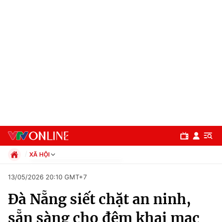
XÃ HỘI
Chính trị
13/05/2026 20:10 GMT+7
Xã hội
Đà Nẵng siết chặt an ninh,
Pháp luật
Chuyên mục
Kinh tế
sẵn sàng cho đêm khai mạc
Thể thao