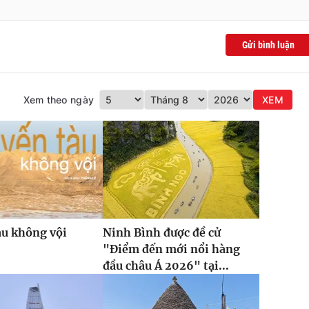
Gửi bình luận
Xem theo ngày
XEM
àu không vội
Ninh Bình được đề cử
"Điểm đến mới nổi hàng
đầu châu Á 2026" tại...