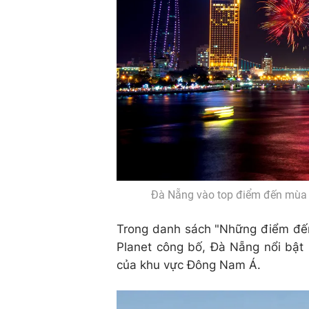
Đà Nẵng vào top điểm đến mùa h
Trong danh sách "Những điểm đến
Planet công bố, Đà Nẵng nổi bật kh
của khu vực Đông Nam Á.