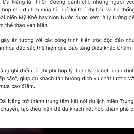
t, Đà Nẵng là "thiên đường dành cho những người yê
ù hợp cho du lịch mùa hè nhờ lợi thế khí hậu và hệ thốn
bãi biển Mỹ Khê hay Non Nước được xem là lý tưởng đ
m thể thao ven biển.
 gây ấn tượng với các công trình kiến trúc độc đáo nh
ăn hóa đặc sắc thể hiện qua Bảo tàng Điêu khắc Chăm 
ng ghi điểm là chi phí hợp lý. Lonely Planet nhận địn
ếp cận", giúp du khách tận hưởng dịch vụ chất lượng vớ
 mùa cao điểm.
p Đà Nẵng trở thành trung tâm kết nối du lịch miền Trung
 chuyển, tạo điều kiện để du khách kết hợp khám phá d