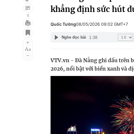
khẳng định sức hút du
0
Quốc Tường
08/05/2026 09:02 GMT+7
Giải trí
Đời sống
1:38
Nghe đọc bài
Điện ảnh
Du lịch
Âm nhạc
Làm đẹp
VTV.vn - Đà Nẵng ghi dấu trên bả
Sao
Chất lượng cuộc sốn
2026, nổi bật với biển xanh và d