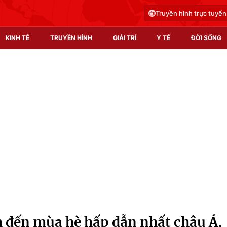
Truyền hình trực tuyến
KINH TẾ
TRUYỀN HÌNH
GIẢI TRÍ
Y TẾ
ĐỜI SỐNG
Pháp luật
Y tế
Truyền hình
Multimedia
Phim VTV
Video
Hậu trường
Shorts video
Nhân vật
Podcast
Khán giả
EMagazine
Giải sao mai
Photo
 đến mùa hè hấp dẫn nhất châu Á,
Infographic