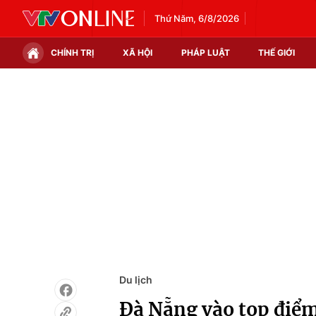
Thứ Năm, 6/8/2026
CHÍNH TRỊ
XÃ HỘI
PHÁP LUẬT
THẾ GIỚI
Chính trị
Xã hội
Thế giới
Kinh tế
Tin tức
Tài chính
Thế giới đó đây
Thị trường
Câu chuyện quốc tế
Góc doanh nghiệp
Dữ liệu và đời sống
Du lịch
Đà Nẵng vào top điểm