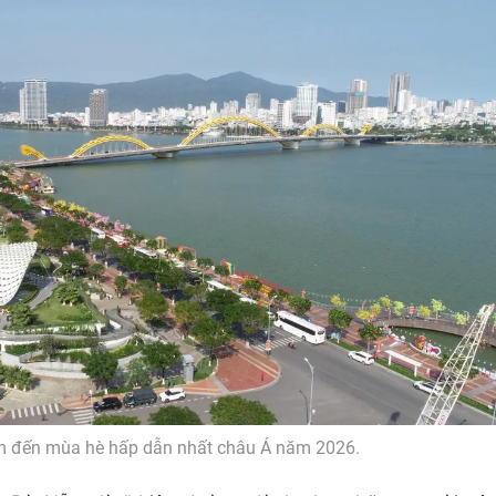
m đến mùa hè hấp dẫn nhất châu Á năm 2026.