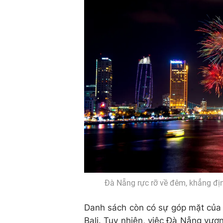
Đà Nẵng rực rỡ về đêm, khẳng đị
Danh sách còn có sự góp mặt của 
Bali. Tuy nhiên, việc Đà Nẵng vươn