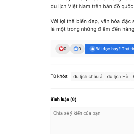
du lịch Việt Nam trên bản đồ quốc 
Với lợi thế biển đẹp, văn hóa đặc 
là một trong những điểm đến hàng
0
0
Bài đọc hay? Thả t
Từ khóa:
du lịch châu á
du lịch Hè
Bình luận
(
0
)