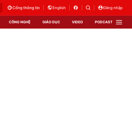
Cổng thông tin
English
Đăng nhập
CÔNG NGHỆ
GIÁO DỤC
VIDEO
PODCAST
VTV Money
VTV Thể thao
VTV Sức khoẻ
Bất động sản
Thị trường 24h
Tấm lòng Việt
Vươn mình bằng AI
VTV4
VTV8
VTV9
Lịch phát sóng
Giao lưu trực tuyến
Sự kiện