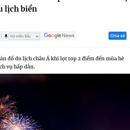
 lịch biển
Góc ảnh
Giáo dục
Công nghệ
Chia sẻ
Tuyển sinh
Hitech Công ng
Học trực tuyến
Sản phẩm
n đồ du lịch châu Á khi lọt top 2 điểm đến mùa hè
g
Thị trường
ịch vụ hấp dẫn.
Tư vấn