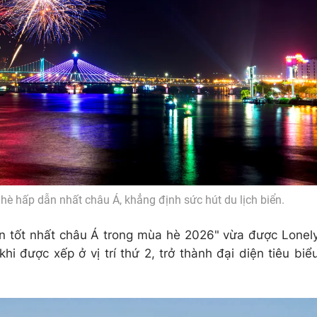
è hấp dẫn nhất châu Á, khẳng định sức hút du lịch biển.
 tốt nhất châu Á trong mùa hè 2026" vừa được Lonel
i được xếp ở vị trí thứ 2, trở thành đại diện tiêu biể