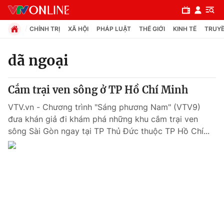
CHÍNH TRỊ
XÃ HỘI
PHÁP LUẬT
THẾ GIỚI
KINH TẾ
TRUYỀ
dã ngoại
Chuyên mục
Cắm trại ven sông ở TP Hồ Chí Minh
Chính trị
VTV.vn - Chương trình "Sáng phương Nam" (VTV9)
đưa khán giả đi khám phá những khu cắm trại ven
Xã hội
sông Sài Gòn ngay tại TP Thủ Đức thuộc TP Hồ Chí...
Pháp luật
Y tế
Thế giới