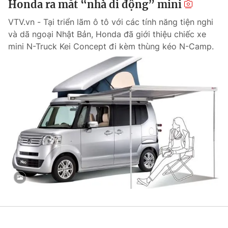
Honda ra mắt “nhà di động” mini
VTV.vn - Tại triển lãm ô tô với các tính năng tiện nghi
và dã ngoại Nhật Bản, Honda đã giới thiệu chiếc xe
mini N-Truck Kei Concept đi kèm thùng kéo N-Camp.
® Cấm sao chép dưới mọi hình thức nếu không có sự chấp
thuận bằng văn bản. Ghi rõ nguồn VTV.vn khi phát hành lại
thông tin từ website này.