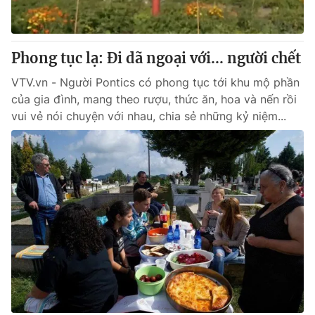
Thị trường 24h
Tấm lòng Việt
VTV4
Vươn mình bằng AI
Phong tục lạ: Đi dã ngoại với... người chết
VTV.vn - Người Pontics có phong tục tới khu mộ phần
VTV9
VTV8
của gia đình, mang theo rượu, thức ăn, hoa và nến rồi
vui vẻ nói chuyện với nhau, chia sẻ những kỷ niệm...
Liên hệ tòa soạn
English
THỜI BÁO VTV
Theo dõi báo trên
Cơ quan chủ quản:
Đài Truyền hình Việt Nam