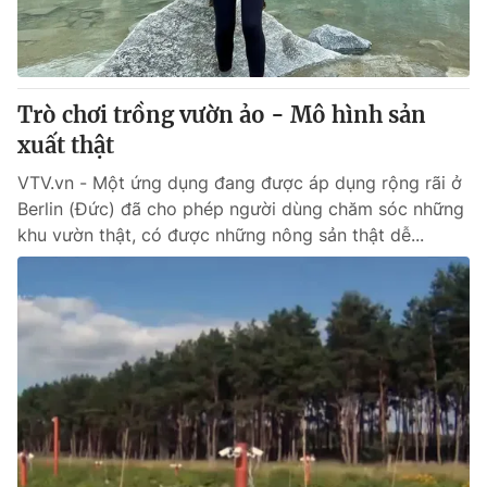
Giao lưu trực tuyến
Sản phẩm
Lịch phát sóng
Thị trường
Tư vấn
Trò chơi trồng vườn ảo - Mô hình sản
xuất thật
Chuyên mục khác
Emagazine
VTV.vn - Một ứng dụng đang được áp dụng rộng rãi ở
Podcast
Berlin (Đức) đã cho phép người dùng chăm sóc những
khu vườn thật, có được những nông sản thật dễ...
Photo
Infographic
Video
Shorts video
VTV Money
VTV Thể thao
VTV Sức khoẻ
Bất động sản