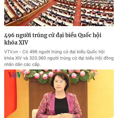
Giao lưu trực tuyến
Sản phẩm
Lịch phát sóng
Thị trường
Tư vấn
496 người trúng cử đại biểu Quốc hội
Chuyên mục khác
khóa XIV
Emagazine
Podcast
VTV.vn - Có 496 người trúng cử đại biểu Quốc hội
khóa XIV và 320.360 người trúng cử đại biểu Hội đồng
Photo
Infographic
nhân dân các cấp.
Video
Shorts video
VTV Money
VTV Thể thao
VTV Sức khoẻ
Bất động sản