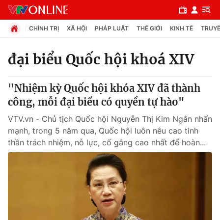
CHÍNH TRỊ
XÃ HỘI
PHÁP LUẬT
THẾ GIỚI
KINH TẾ
TRUYỀ
đại biểu Quốc hội khoá XIV
Chuyên mục
"Nhiệm kỳ Quốc hội khóa XIV đã thành
Chính trị
công, mỗi đại biểu có quyền tự hào"
VTV.vn - Chủ tịch Quốc hội Nguyễn Thị Kim Ngân nhấn
Xã hội
mạnh, trong 5 năm qua, Quốc hội luôn nêu cao tinh
thần trách nhiệm, nỗ lực, cố gắng cao nhất để hoàn...
Pháp luật
Y tế
Thế giới