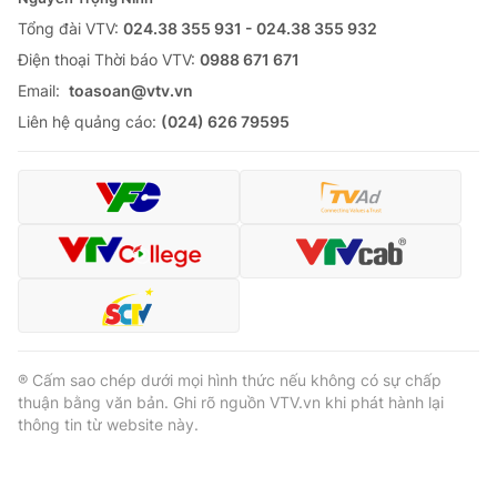
Tổng đài VTV:
024.38 355 931 - 024.38 355 932
Ðiện thoại Thời báo VTV:
0988 671 671
Email:
toasoan@vtv.vn
® Cấm sao chép dưới mọi hình thức nếu không có sự chấp
Liên hệ quảng cáo:
(024) 626 79595
thuận bằng văn bản. Ghi rõ nguồn VTV.vn khi phát hành lại
thông tin từ website này.
® Cấm sao chép dưới mọi hình thức nếu không có sự chấp
thuận bằng văn bản. Ghi rõ nguồn VTV.vn khi phát hành lại
thông tin từ website này.