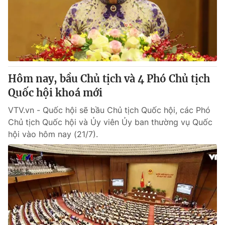
Tin tức
Kinh tế
Thế giới đó đây
Tài chính
Dữ liệu và đời sống
Câu chuyện quốc tế
Thị trường
Hôm nay, bầu Chủ tịch và 4 Phó Chủ tịch
Truyền hình
Góc doanh nghiệp
Quốc hội khoá mới
Phim VTV
Giải trí
VTV.vn - Quốc hội sẽ bầu Chủ tịch Quốc hội, các Phó
Hậu trường
Chủ tịch Quốc hội và Ủy viên Ủy ban thường vụ Quốc
Điện ảnh
hội vào hôm nay (21/7).
Đời sống
Nhân vật
Âm nhạc
Du lịch
Khán giả
Giáo dục
Sao
Làm đẹp
Giải sao mai
Tuyển sinh
Công nghệ
Chất lượng cuộc sống
Học trực tuyến
Hitech Công nghệ tương lai