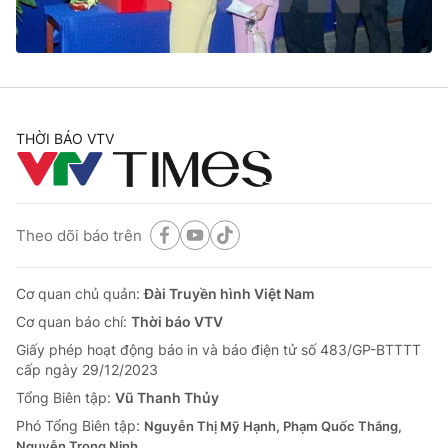
Cơ quan báo chí:
Thời báo VTV
Giấy phép hoạt động báo in và báo điện tử số 483/GP-BTTTT
cấp ngày 29/12/2023
Tổng Biên tập:
Vũ Thanh Thủy
Phó Tổng Biên tập:
Nguyễn Thị Mỹ Hạnh, Phạm Quốc Thắng,
THỜI BÁO VTV
Nguyễn Trọng Ninh
Tổng đài VTV:
024.38 355 931 - 024.38 355 932
Ðiện thoại Thời báo VTV:
024.66 897 897
Email:
toasoan@vtv.vn
Theo dõi báo trên
Liên hệ quảng cáo:
024-7300.7108
Cơ quan chủ quản:
Đài Truyền hình Việt Nam
Cơ quan báo chí:
Thời báo VTV
Giấy phép hoạt động báo in và báo điện tử số 483/GP-BTTTT
cấp ngày 29/12/2023
Tổng Biên tập:
Vũ Thanh Thủy
Phó Tổng Biên tập:
Nguyễn Thị Mỹ Hạnh, Phạm Quốc Thắng,
Nguyễn Trọng Ninh