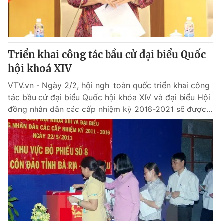
Thị trường 24h
Tấm lòng Việt
VTV4
Vươn mình bằng AI
Triển khai công tác bầu cử đại biểu Quốc
VTV9
VTV8
hội khoá XIV
VTV.vn - Ngày 2/2, hội nghị toàn quốc triển khai công
Liên hệ tòa soạn
English
tác bầu cử đại biểu Quốc hội khóa XIV và đại biểu Hội
đồng nhân dân các cấp nhiệm kỳ 2016-2021 sẽ được...
THỜI BÁO VTV
Theo dõi báo trên
Cơ quan chủ quản:
Đài Truyền hình Việt Nam