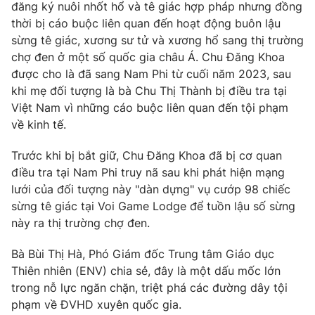
đăng ký nuôi nhốt hổ và tê giác hợp pháp nhưng đồng
Photo
Infographic
thời bị cáo buộc liên quan đến hoạt động buôn lậu
sừng tê giác, xương sư tử và xương hổ sang thị trường
chợ đen ở một số quốc gia châu Á. Chu Đăng Khoa
Video
Shorts video
được cho là đã sang Nam Phi từ cuối năm 2023, sau
khi mẹ đối tượng là bà Chu Thị Thành bị điều tra tại
VTV Money
VTV Thể thao
Việt Nam vì những cáo buộc liên quan đến tội phạm
về kinh tế.
VTV Sức khoẻ
Bất động sản
Trước khi bị bắt giữ, Chu Đăng Khoa đã bị cơ quan
điều tra tại Nam Phi truy nã sau khi phát hiện mạng
Thị trường 24h
Tấm lòng Việt
lưới của đối tượng này "dàn dựng" vụ cướp 98 chiếc
sừng tê giác tại Voi Game Lodge để tuồn lậu số sừng
này ra thị trường chợ đen.
VTV4
Vươn mình bằng AI
Bà Bùi Thị Hà, Phó Giám đốc Trung tâm Giáo dục
VTV9
VTV8
Thiên nhiên (ENV) chia sẻ, đây là một dấu mốc lớn
trong nỗ lực ngăn chặn, triệt phá các đường dây tội
phạm về ĐVHD xuyên quốc gia.
Liên hệ tòa soạn
English