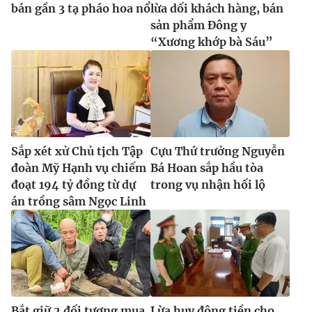
bán gần 3 tạ pháo hoa nổ
lừa dối khách hàng, bán
sản phẩm Đông y
“Xương khớp bà Sáu”
Sắp xét xử Chủ tịch Tập
Cựu Thứ trưởng Nguyễn
đoàn Mỹ Hạnh vụ chiếm
Bá Hoan sắp hầu tòa
đoạt 194 tỷ đồng từ dự
trong vụ nhận hối lộ
án trồng sâm Ngọc Linh
Bắt giữ 2 đối tượng mua
Lừa huy động tiền cho