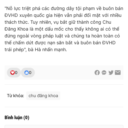
"Nỗ lực triệt phá các đường dây tội phạm về buôn bán
ĐVHD xuyên quốc gia hiện vẫn phải đối mặt với nhiều
thách thức. Tuy nhiên, vụ bắt giữ thành công Chu
THỜI BÁO VTV
Đăng Khoa là một dấu mốc cho thấy không ai có thể
đứng ngoài vòng pháp luật và chúng ta hoàn toàn có
thể chấm dứt được nạn săn bắt và buôn bán ĐVHD
trái phép", bà Hà nhấn mạnh.
Theo dõi báo trên
Cơ quan chủ quản:
Đài Truyền hình Việt Nam
0
0
Cơ quan báo chí:
Thời báo VTV
Giấy phép hoạt động báo in và báo điện tử số 483/GP-BTTTT
cấp ngày 29/12/2023
Từ khóa:
chu đăng khoa
Tổng Biên tập:
Vũ Thanh Thủy
Phó Tổng Biên tập:
Nguyễn Thị Mỹ Hạnh, Phạm Quốc Thắng,
Nguyễn Trọng Ninh
Bình luận
(
0
)
Tổng đài VTV:
024.38 355 931 - 024.38 355 932