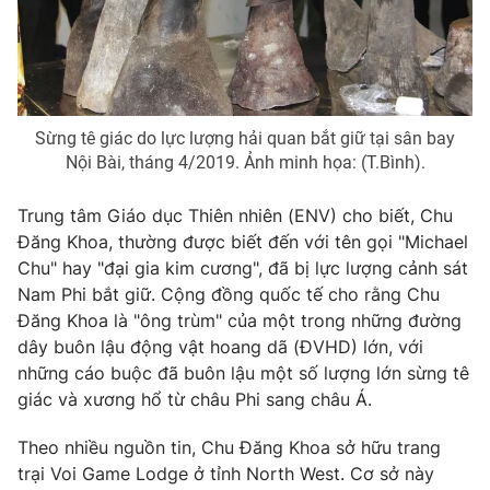
Phim VTV
Giải trí
Hậu trường
Điện ảnh
Đời sống
Nhân vật
Âm nhạc
Du lịch
Khán giả
Sừng tê giác do lực lượng hải quan bắt giữ tại sân bay
Giáo dục
Sao
Nội Bài, tháng 4/2019. Ảnh minh họa: (T.Bình).
Làm đẹp
Giải sao mai
Tuyển sinh
Công nghệ
Trung tâm Giáo dục Thiên nhiên (ENV) cho biết, Chu
Chất lượng cuộc sống
Học trực tuyến
Đăng Khoa, thường được biết đến với tên gọi "Michael
Hitech Công nghệ tương lai
Chu" hay "đại gia kim cương", đã bị lực lượng cảnh sát
Giao lưu trực tuyến
Nam Phi bắt giữ. Cộng đồng quốc tế cho rằng Chu
Sản phẩm
Đăng Khoa là "ông trùm" của một trong những đường
Lịch phát sóng
dây buôn lậu động vật hoang dã (ĐVHD) lớn, với
Thị trường
những cáo buộc đã buôn lậu một số lượng lớn sừng tê
Tư vấn
giác và xương hổ từ châu Phi sang châu Á.
Chuyên mục khác
Theo nhiều nguồn tin, Chu Đăng Khoa sở hữu trang
Emagazine
Podcast
trại Voi Game Lodge ở tỉnh North West. Cơ sở này