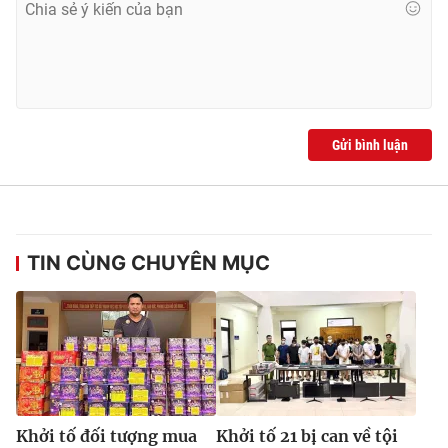
Ðiện thoại Thời báo VTV:
024.66 897 897
Email:
toasoan@vtv.vn
Liên hệ quảng cáo:
024-7300.7108
Gửi bình luận
TIN CÙNG CHUYÊN MỤC
® Cấm sao chép dưới mọi hình thức nếu không có sự chấp
thuận bằng văn bản. Ghi rõ nguồn VTV.vn khi phát hành lại
thông tin từ website này.
Khởi tố đối tượng mua
Khởi tố 21 bị can về tội