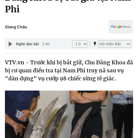
Chính trị
Phi
Truyền hình
Văn hóa - Giải trí
Xã hội
Y tế
Giang Châu
Đời sống
Pháp luật
Công nghệ
Nghe đọc bài
1:40
Giáo dục
Y tế
VTV.vn - Trước khi bị bắt giữ, Chu Đăng Khoa đã
bị cơ quan điều tra tại Nam Phi truy nã sau vụ
Thế giới
"dàn dựng" vụ cướp 98 chiếc sừng tê giác.
Tin tức
Kinh tế
Thế giới đó đây
Tài chính
Dữ liệu và đời sống
Câu chuyện quốc tế
Thị trường
Truyền hình
Góc doanh nghiệp