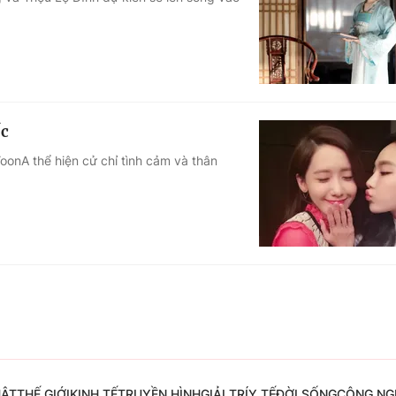
Góc ảnh
Giáo dục
Công nghệ
Tuyển sinh
Hitech Công ng
ốc
Học trực tuyến
Sản phẩm
oonA thể hiện cử chỉ tình cảm và thân
g
Thị trường
Tư vấn
UẬT
THẾ GIỚI
KINH TẾ
TRUYỀN HÌNH
GIẢI TRÍ
Y TẾ
ĐỜI SỐNG
CÔNG NG