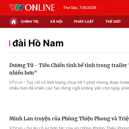
Thứ Sáu, 7/8/2026
CHÍNH TRỊ
XÃ HỘI
PHÁP LUẬT
THẾ GIỚI
Chính trị
Xã hội
đài Hồ Nam
Thế giới
Kinh tế
Dương Tử - Tiêu Chiến tình bể tình trong trailer 
Tin tức
Tài chính
nhiều hơn"
Thế giới đó đây
Thị trường
VTV.vn - Tuy chỉ có thời lượng chưa tới 1 phút nhưng đoạn traile
nhiều hơn đã khiến các fan đứng ngồi không yên chờ ngày phim
Câu chuyện quốc tế
Góc doanh nghiệp
Dữ liệu và đời sống
Minh Lan truyện của Phùng Thiệu Phong và Triệu
VTV.vn - Dự án có sự hợp tác của vợ chồng Phùng Thiệu Phong 