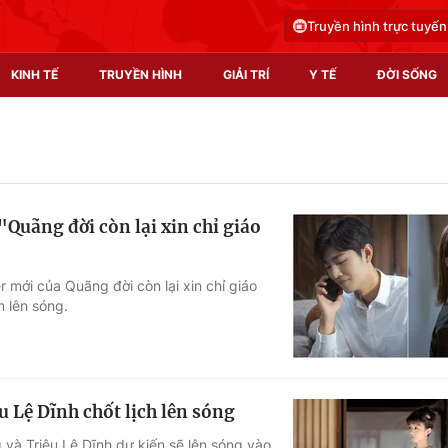
Truyền hình trực tuyến
KINH TẾ
TRUYỀN HÌNH
GIẢI TRÍ
Y TẾ
ĐỜI SỐNG
Pháp luật
Y tế
Truyền hình
Multimedia
"Quãng đời còn lại xin chỉ giáo
Phim VTV
Video
Hậu trường
Shorts video
r mới của Quãng đời còn lại xin chỉ giáo
 lên sóng.
Nhân vật
Podcast
Khán giả
EMagazine
Giải sao mai
Photo
 Lệ Dĩnh chốt lịch lên sóng
Infographic
và Triệu Lệ Dĩnh dự kiến sẽ lên sóng vào