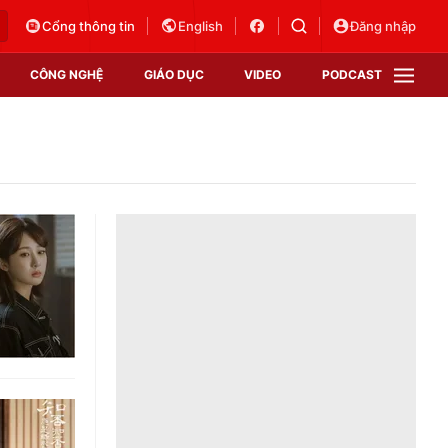
Cổng thông tin
English
Đăng nhập
CÔNG NGHỆ
GIÁO DỤC
VIDEO
PODCAST
VTV Money
VTV Thể thao
VTV Sức khoẻ
Bất động sản
Thị trường 24h
Tấm lòng Việt
Vươn mình bằng AI
VTV4
VTV8
VTV9
Lịch phát sóng
Giao lưu trực tuyến
Sự kiện