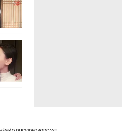
Liên hệ toà soạn
hệ tương lai
HỆ
GIÁO DỤC
VIDEO
PODCAST