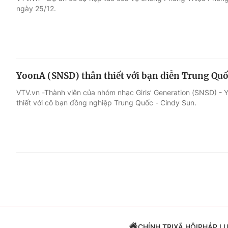
ngày 25/12.
Giải trí
Đời sống
Điện ảnh
Du lịch
YoonA (SNSD) thân thiết với bạn diễn Trung Qu
Âm nhạc
Làm đẹp
VTV.vn -Thành viên của nhóm nhạc Girls’ Generation (SNSD) - Y
thiết với cô bạn đồng nghiệp Trung Quốc - Cindy Sun.
Sao
Chất lượng cuộc sốn
CHÍNH TRỊ
XÃ HỘI
PHÁP L