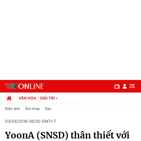
VĂN HÓA - GIẢI TRÍ
Chính trị
Điện ảnh
Âm nhạc
Sao
Xã hội
03/04/2016 06:00 GMT+7
Pháp luật
Chuyên mục
Kinh tế
YoonA (SNSD) thân thiết với
Thể thao