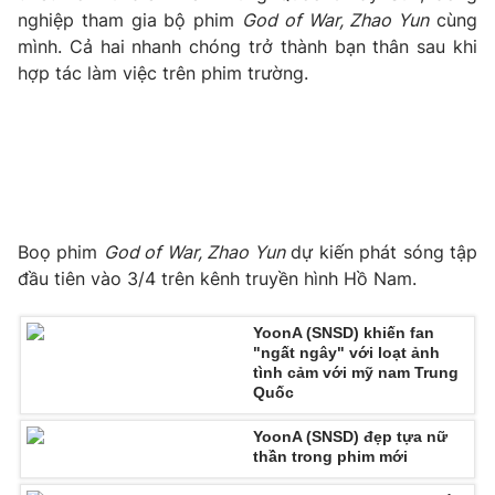
Phim VTV
nghiệp tham gia bộ phim
God of War, Zhao Yun
cùng
Giải trí
mình. Cả hai nhanh chóng trở thành bạn thân sau khi
Hậu trường
Điện ảnh
hợp tác làm việc trên phim trường.
Đời sống
Nhân vật
Âm nhạc
Du lịch
Khán giả
Giáo dục
Sao
Làm đẹp
Giải sao mai
Tuyển sinh
Công nghệ
Chất lượng cuộc sống
Học trực tuyến
Boọ phim
God of War, Zhao Yun
dự kiến phát sóng tập
Hitech Công nghệ tương lai
đầu tiên vào 3/4 trên kênh truyền hình Hồ Nam.
Giao lưu trực tuyến
Sản phẩm
YoonA (SNSD) khiến fan
Lịch phát sóng
Thị trường
"ngất ngây" với loạt ảnh
tình cảm với mỹ nam Trung
Tư vấn
Quốc
Chuyên mục khác
YoonA (SNSD) đẹp tựa nữ
thần trong phim mới
Emagazine
Podcast