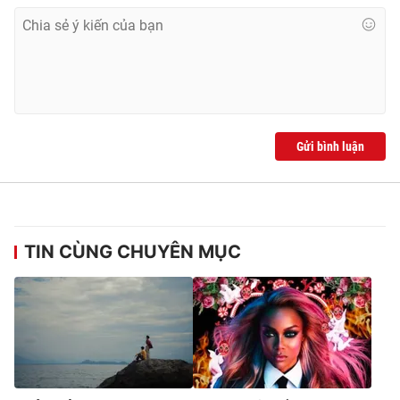
Ðiện thoại Thời báo VTV:
024.66 897 897
Email:
toasoan@vtv.vn
Liên hệ quảng cáo:
024-7300.7108
Gửi bình luận
TIN CÙNG CHUYÊN MỤC
® Cấm sao chép dưới mọi hình thức nếu không có sự chấp
thuận bằng văn bản. Ghi rõ nguồn VTV.vn khi phát hành lại
thông tin từ website này.