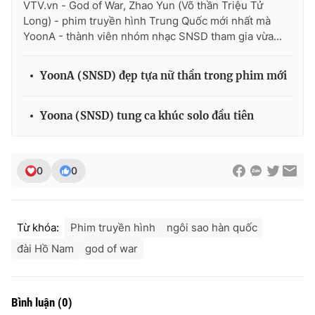
VTV.vn - God of War, Zhao Yun (Võ thần Triệu Tử
Long) - phim truyền hình Trung Quốc mới nhất mà
YoonA - thành viên nhóm nhạc SNSD tham gia vừa...
THỜI BÁO VTV
YoonA (SNSD) đẹp tựa nữ thần trong phim mới
Yoona (SNSD) tung ca khúc solo đầu tiên
Theo dõi báo trên
0
0
Cơ quan chủ quản:
Đài Truyền hình Việt Nam
Cơ quan báo chí:
Thời báo VTV
Giấy phép hoạt động báo in và báo điện tử số 483/GP-BTTTT
Từ khóa:
Phim truyền hình
ngôi sao hàn quốc
cấp ngày 29/12/2023
đài Hồ Nam
god of war
Tổng Biên tập:
Vũ Thanh Thủy
Phó Tổng Biên tập:
Nguyễn Thị Mỹ Hạnh, Phạm Quốc Thắng,
Nguyễn Trọng Ninh
Bình luận
(
0
)
Tổng đài VTV:
024.38 355 931 - 024.38 355 932