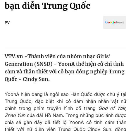
Chính trị
bạn diễn Trung Quốc
Truyền hình
Văn hóa - Giải trí
Xã hội
Y tế
PV
Đời sống
Pháp luật
Công nghệ
Giáo dục
Y tế
VTV.vn -Thành viên của nhóm nhạc Girls’
Generation (SNSD) - YoonA thể hiện cử chỉ tình
Thế giới
cảm và thân thiết với cô bạn đồng nghiệp Trung
Quốc - Cindy Sun.
Tin tức
Kinh tế
Thế giới đó đây
YoonA hiện đang là ngôi sao Hàn Quốc được chú ý tại
Tài chính
Trung Quốc, đặc biệt khi cô đảm nhận nhân vật nữ
Dữ liệu và đời sống
Câu chuyện quốc tế
chính trong phim truyền hình cổ trang
God of War,
Thị trường
Zhao Yun
của đài Hồ Nam. Trong những bức ảnh được
Truyền hình
Góc doanh nghiệp
chia sẻ gần đây đã tiết lộ YoonA có tình cảm thân
thiết với nữ diễn viên Trung Quốc Cindy Sun, đồng