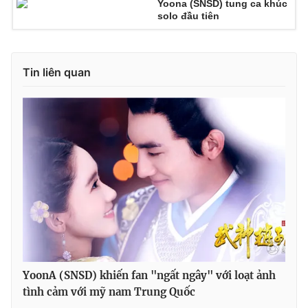
Yoona (SNSD) tung ca khúc
solo đầu tiên
Photo
Infographic
Video
Shorts video
Tin liên quan
VTV Money
VTV Thể thao
VTV Sức khoẻ
Bất động sản
Thị trường 24h
Tấm lòng Việt
VTV4
Vươn mình bằng AI
VTV9
VTV8
YoonA (SNSD) khiến fan "ngất ngây" với loạt ảnh
tình cảm với mỹ nam Trung Quốc
Liên hệ tòa soạn
English