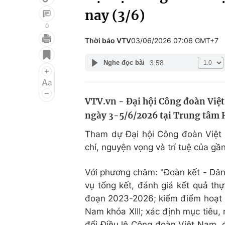
nay (3/6)
0
Thời báo VTV
03/06/2026 07:06 GMT+7
Giải trí
Đời sống
3:58
Nghe đọc bài
Điện ảnh
Du lịch
Âm nhạc
Làm đẹp
VTV.vn - Đại hội Công đoàn Việt
Sao
Chất lượng cuộc sốn
ngày 3-5/6/2026 tại Trung tâm H
Tham dự Đại hội Công đoàn Việt N
chí, nguyện vọng và trí tuệ của gầ
Với phương châm: "Đoàn kết - Dân c
vụ tổng kết, đánh giá kết quả thự
đoạn 2023-2026; kiểm điểm hoạt 
Nam khóa XIII; xác định mục tiêu
đổi Điều lệ Công đoàn Việt Nam,