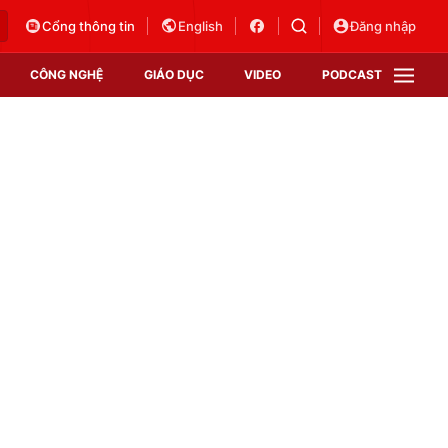
Cổng thông tin
English
Đăng nhập
CÔNG NGHỆ
GIÁO DỤC
VIDEO
PODCAST
VTV Money
VTV Thể thao
VTV Sức khoẻ
Bất động sản
Thị trường 24h
Tấm lòng Việt
Vươn mình bằng AI
VTV4
VTV8
VTV9
Lịch phát sóng
Giao lưu trực tuyến
Sự kiện