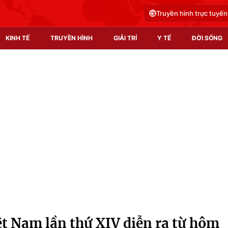
Truyền hình trực tuyến
KINH TẾ
TRUYỀN HÌNH
GIẢI TRÍ
Y TẾ
ĐỜI SỐNG
Pháp luật
Y tế
Truyền hình
Multimedia
Phim VTV
Video
Hậu trường
Shorts video
Nhân vật
Podcast
Khán giả
EMagazine
Giải sao mai
Photo
ệt Nam lần thứ XIV diễn ra từ hôm
Infographic