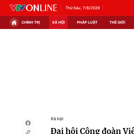
Thứ Sáu, 7/8/2026
CHÍNH TRỊ
XÃ HỘI
PHÁP LUẬT
THẾ GIỚI
Chính trị
Xã hội
Thế giới
Kinh tế
Tin tức
Tài chính
Thế giới đó đây
Thị trường
Câu chuyện quốc tế
Góc doanh nghiệp
Dữ liệu và đời sống
Xã hội
Đại hội Công đoàn Vi