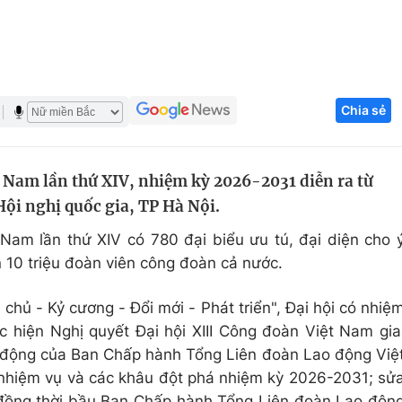
Góc ảnh
Giáo dục
Công nghệ
Chia sẻ
Tuyển sinh
Hitech Công ng
Học trực tuyến
Sản phẩm
 Nam lần thứ XIV, nhiệm kỳ 2026-2031 diễn ra từ
g
Thị trường
ội nghị quốc gia, TP Hà Nội.
Tư vấn
am lần thứ XIV có 780 đại biểu ưu tú, đại diện cho 
n 10 triệu đoàn viên công đoàn cả nước.
hủ - Kỷ cương - Đổi mới - Phát triển", Đại hội có nhiệ
c hiện Nghị quyết Đại hội XIII Công đoàn Việt Nam gia
động của Ban Chấp hành Tổng Liên đoàn Lao động Việ
, nhiệm vụ và các khâu đột phá nhiệm kỳ 2026-2031; sử
 đồng thời bầu Ban Chấp hành Tổng Liên đoàn Lao độn