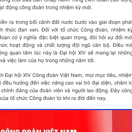
ạt động công đoàn trong nhiệm kỳ mới.
iễn ra trong bối cảnh đất nước bước vào giai đoạn phá
ách thức đan xen. Đối với tổ chức Công đoàn, nhiệm k
oạn có ý nghĩa đặc biệt quan trọng, đòi hỏi sự đổi mớ
hức hoạt động và chất lượng đội ngũ cán bộ. Điều m
động quan tâm lúc này là Đại hội XIV sẽ mang lại nhữn
g và việc làm của họ trong những năm tới.
ình Đại hội XIV Công đoàn Việt Nam, mọi mục tiêu, nhiệ
i đều hướng đến việc nâng cao vai trò đại diện, chăm l
, chính đáng của đoàn viên và người lao động. Đây cũn
ế của tổ chức Công đoàn từ khi ra đời đến nay.