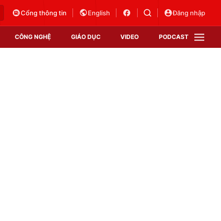
Cổng thông tin
English
Đăng nhập
CÔNG NGHỆ
GIÁO DỤC
VIDEO
PODCAST
VTV Money
VTV Thể thao
VTV Sức khoẻ
Bất động sản
Thị trường 24h
Tấm lòng Việt
Vươn mình bằng AI
VTV4
VTV8
VTV9
Lịch phát sóng
Giao lưu trực tuyến
Sự kiện