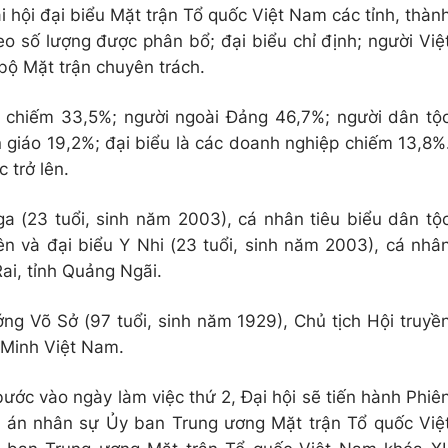
 hội đại biểu Mặt trận Tổ quốc Việt Nam các tỉnh, thàn
eo số lượng được phân bổ; đại biểu chỉ định; người Việ
bộ Mặt trận chuyên trách.
ữ chiếm 33,5%; người ngoài Đảng 46,7%; người dân tộ
n giáo 19,2%; đại biểu là các doanh nghiệp chiếm 13,8%
 trở lên.
Nga (23 tuổi, sinh năm 2003), cá nhân tiêu biểu dân tộ
ên và đại biểu Y Nhi (23 tuổi, sinh năm 2003), cá nhâ
ai, tỉnh Quảng Ngãi.
ớng Võ Sở (97 tuổi, sinh năm 1929), Chủ tịch Hội truyề
 Minh Việt Nam.
bước vào ngày làm việc thứ 2, Đại hội sẽ tiến hành Phiê
ề án nhân sự Ủy ban Trung ương Mặt trận Tổ quốc Việ