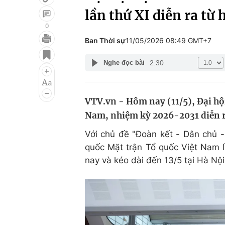
lần thứ XI diễn ra từ
0
Ban Thời sự
11/05/2026 08:49 GMT+7
Giải trí
Đời sống
2:30
Nghe đọc bài
Điện ảnh
Du lịch
Âm nhạc
Làm đẹp
VTV.vn - Hôm nay (11/5), Đại hội
Sao
Chất lượng cuộc sốn
Nam, nhiệm kỳ 2026-2031 diễn ra
Với chủ đề "Đoàn kết - Dân chủ - 
quốc Mặt trận Tổ quốc Việt Nam l
nay và kéo dài đến 13/5 tại Hà Nội