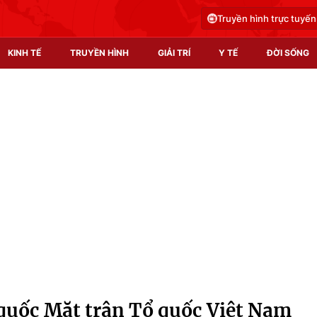
Truyền hình trực tuyến
KINH TẾ
TRUYỀN HÌNH
GIẢI TRÍ
Y TẾ
ĐỜI SỐNG
Pháp luật
Y tế
Truyền hình
Multimedia
Phim VTV
Video
Hậu trường
Shorts video
Nhân vật
Podcast
Khán giả
EMagazine
Giải sao mai
Photo
n quốc Mặt trận Tổ quốc Việt Nam
Infographic