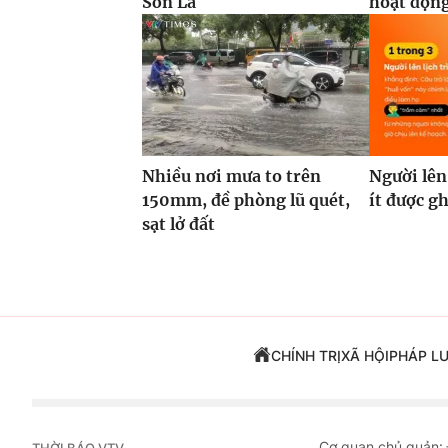
Sơn La
hoạt động
Nhiều nơi mưa to trên
Người lên
150mm, đề phòng lũ quét,
ít được g
sạt lở đất
CHÍNH TRỊ
XÃ HỘI
PHÁP L
Cơ quan chủ quản:
THỜI BÁO VTV