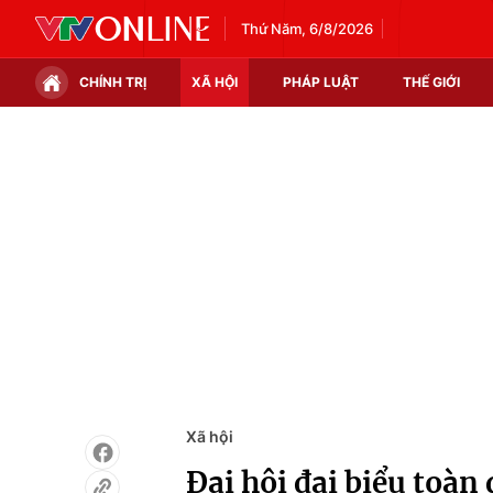
Thứ Năm, 6/8/2026
CHÍNH TRỊ
XÃ HỘI
PHÁP LUẬT
THẾ GIỚI
Chính trị
Xã hội
Thế giới
Kinh tế
Tin tức
Tài chính
Thế giới đó đây
Thị trường
Câu chuyện quốc tế
Góc doanh nghiệp
Dữ liệu và đời sống
Xã hội
Đại hội đại biểu toà