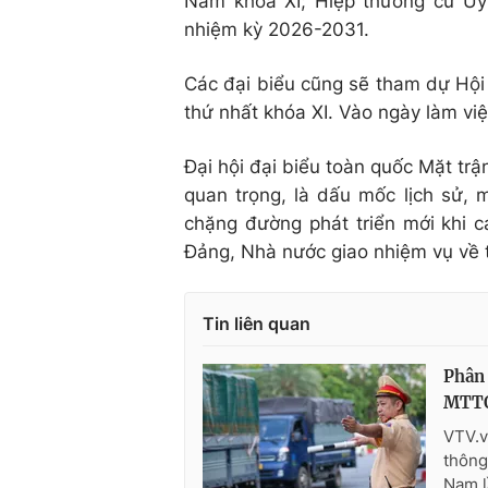
Nam
khóa XI
; Hiệp thương cử Ủy
nhiệm kỳ 2026-2031.
Các đại biểu cũng sẽ tham dự Hội
thứ nhất khóa XI. Vào ngày làm việ
Đại hội đại biểu toàn quốc Mặt trận
quan trọng, là dấu mốc lịch sử,
chặng đường phát triển mới khi c
Đảng, Nhà nước giao nhiệm vụ về 
Tin liên quan
Phân 
MTTQ 
VTV.v
thông
Nam l