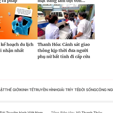
 tư pháp
mặt bằng làm đội vốn...
 kế hoạch du lịch
Thanh Hóa: Cảnh sát giao
hi nhận nhất
thông kịp thời đưa người
phụ nữ bất tỉnh đi cấp cứu
UẬT
THẾ GIỚI
KINH TẾ
TRUYỀN HÌNH
GIẢI TRÍ
Y TẾ
ĐỜI SỐNG
CÔNG NG
Đài Truyền hình Việt Nam
Tổng Biên tập:
Vũ Thanh Thủy