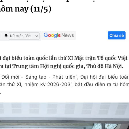
 hôm nay (11/5)
Góc ảnh
Giáo dục
Công nghệ
Chia sẻ
Tuyển sinh
Hitech Công ng
Học trực tuyến
Sản phẩm
 đại biểu toàn quốc lần thứ XI Mặt trận Tổ quốc Việt
g
Thị trường
 tại Trung tâm Hội nghị quốc gia, Thủ đô Hà Nội.
Tư vấn
Đổi mới - Sáng tạo - Phát triển", Đại hội đại biểu toà
ần thứ XI, nhiệm kỳ 2026-2031 bắt đầu diễn ra từ hô
.