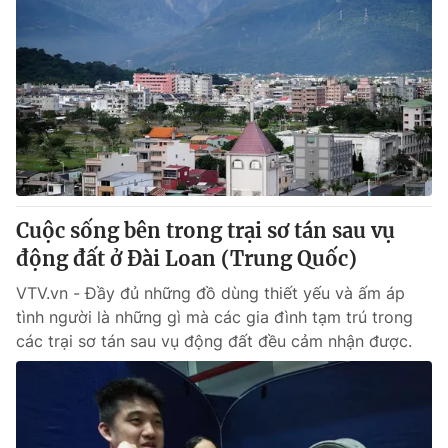
Cuộc sống bên trong trại sơ tán sau vụ
động đất ở Đài Loan (Trung Quốc)
VTV.vn - Đầy đủ những đồ dùng thiết yếu và ấm áp
tình người là những gì mà các gia đình tạm trú trong
các trại sơ tán sau vụ động đất đều cảm nhận được.