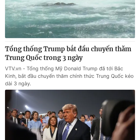
Tin tức
Kinh tế
Thế giới đó đây
Tài chính
Dữ liệu và đời sống
Câu chuyện quốc tế
Thị trường
Tổng thống Trump bắt đầu chuyến thăm
Truyền hình
Góc doanh nghiệp
Trung Quốc trong 3 ngày
Phim VTV
Giải trí
VTV.vn - Tổng thống Mỹ Donald Trump đã tới Bắc
Hậu trường
Kinh, bắt đầu chuyến thăm chính thức Trung Quốc kéo
Điện ảnh
dài 3 ngày.
Đời sống
Nhân vật
Âm nhạc
Du lịch
Khán giả
Giáo dục
Sao
Làm đẹp
Giải sao mai
Tuyển sinh
Công nghệ
Chất lượng cuộc sống
Học trực tuyến
Hitech Công nghệ tương lai