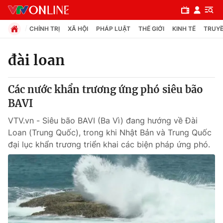
CHÍNH TRỊ
XÃ HỘI
PHÁP LUẬT
THẾ GIỚI
KINH TẾ
TRUYỀ
đài loan
Chuyên mục
Các nước khẩn trương ứng phó siêu bão
Chính trị
BAVI
VTV.vn - Siêu bão BAVI (Ba Vì) đang hướng về Đài
Xã hội
Loan (Trung Quốc), trong khi Nhật Bản và Trung Quốc
đại lục khẩn trương triển khai các biện pháp ứng phó.
Pháp luật
Y tế
Thế giới