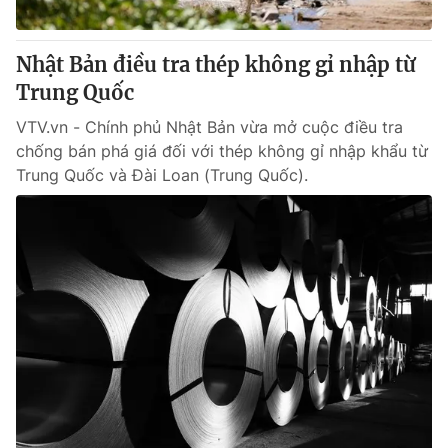
® Cấm sao chép dưới mọi hình thức nếu không có sự chấp
Nhật Bản điều tra thép không gỉ nhập từ
thuận bằng văn bản. Ghi rõ nguồn VTV.vn khi phát hành lại
Trung Quốc
thông tin từ website này.
VTV.vn - Chính phủ Nhật Bản vừa mở cuộc điều tra
chống bán phá giá đối với thép không gỉ nhập khẩu từ
Trung Quốc và Đài Loan (Trung Quốc).