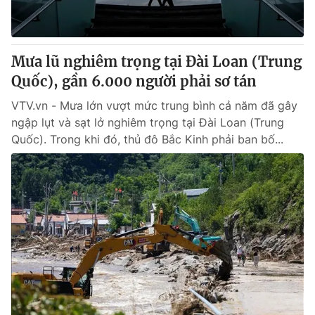
Giấy phép hoạt động báo in và báo điện tử số 483/GP-BTTTT
cấp ngày 29/12/2023
Tổng Biên tập:
Vũ Thanh Thủy
Mưa lũ nghiêm trọng tại Đài Loan (Trung
Phó Tổng Biên tập:
Nguyễn Thị Mỹ Hạnh, Phạm Quốc Thắng,
Quốc), gần 6.000 người phải sơ tán
Nguyễn Trọng Ninh
Tổng đài VTV:
024.38 355 931 - 024.38 355 932
VTV.vn - Mưa lớn vượt mức trung bình cả năm đã gây
Ðiện thoại Thời báo VTV:
024.66 897 897
ngập lụt và sạt lở nghiêm trọng tại Đài Loan (Trung
Email:
toasoan@vtv.vn
Quốc). Trong khi đó, thủ đô Bắc Kinh phải ban bố...
Liên hệ quảng cáo:
024-7300.7108