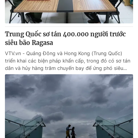
Thị trường 24h
Tấm lòng Việt
VTV4
Vươn mình bằng AI
Trung Quốc sơ tán 400.000 người trước
VTV9
VTV8
siêu bão Ragasa
VTV.vn - Quảng Đông và Hong Kong (Trung Quốc)
Liên hệ tòa soạn
English
triển khai các biện pháp khẩn cấp, trong đó có sơ tán
dân và hủy hàng trăm chuyến bay để ứng phó siêu...
THỜI BÁO VTV
Theo dõi báo trên
Cơ quan chủ quản:
Đài Truyền hình Việt Nam
Cơ quan báo chí:
Thời báo VTV