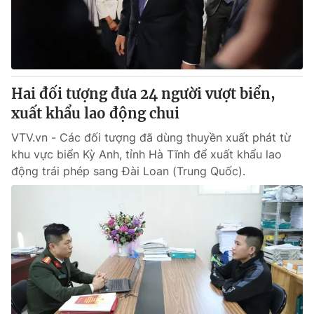
Giao lưu trực tuyến
Sản phẩm
Lịch phát sóng
Thị trường
Tư vấn
Hai đối tượng đưa 24 người vượt biển,
Chuyên mục khác
xuất khẩu lao động chui
Emagazine
Podcast
VTV.vn - Các đối tượng đã dùng thuyền xuất phát từ
khu vực biển Kỳ Anh, tỉnh Hà Tĩnh để xuất khẩu lao
Photo
Infographic
động trái phép sang Đài Loan (Trung Quốc).
Video
Shorts video
VTV Money
VTV Thể thao
VTV Sức khoẻ
Bất động sản