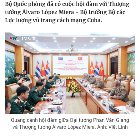
Bộ Quốc phòng đã có cuộc hội đàm với Thượng
Tin tức
tướng Álvaro López Miera - Bộ trưởng Bộ các
Kinh tế
Lực lượng vũ trang cách mạng Cuba.
Thế giới đó đây
Tài chính
Dữ liệu và đời sống
Câu chuyện quốc tế
Thị trường
Truyền hình
Góc doanh nghiệp
Phim VTV
Giải trí
Hậu trường
Điện ảnh
Đời sống
Nhân vật
Âm nhạc
Du lịch
Khán giả
Giáo dục
Sao
Làm đẹp
Giải sao mai
Tuyển sinh
Quang cảnh hội đàm giữa Đại tướng Phan Văn Giang
Công nghệ
Chất lượng cuộc sống
và Thượng tướng Álvaro López Miera. Ảnh: Việt Linh
Học trực tuyến
Hitech Công nghệ tương lai