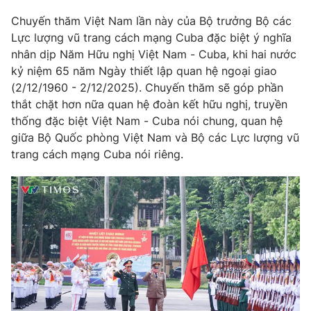
Chuyến thăm Việt Nam lần này của Bộ trưởng Bộ các
Lực lượng vũ trang cách mạng Cuba đặc biệt ý nghĩa
® Cấm sao chép dưới mọi hình thức nếu không có sự chấp
nhân dịp Năm Hữu nghị Việt Nam - Cuba, khi hai nước
thuận bằng văn bản. Ghi rõ nguồn VTV.vn khi phát hành lại
thông tin từ website này.
kỷ niệm 65 năm Ngày thiết lập quan hệ ngoại giao
(2/12/1960 - 2/12/2025). Chuyến thăm sẽ góp phần
thắt chặt hơn nữa quan hệ đoàn kết hữu nghị, truyền
thống đặc biệt Việt Nam - Cuba nói chung, quan hệ
giữa Bộ Quốc phòng Việt Nam và Bộ các Lực lượng vũ
trang cách mạng Cuba nói riêng.