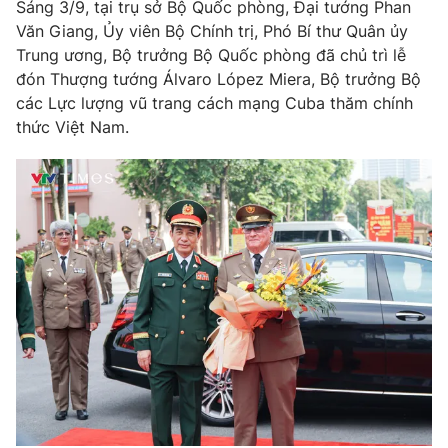
Giao lưu trực tuyến
Sáng 3/9, tại trụ sở Bộ Quốc phòng, Đại tướng Phan
Sản phẩm
Văn Giang, Ủy viên Bộ Chính trị, Phó Bí thư Quân ủy
Trung ương, Bộ trưởng Bộ Quốc phòng đã chủ trì lễ
Lịch phát sóng
Thị trường
đón Thượng tướng Álvaro López Miera, Bộ trưởng Bộ
các Lực lượng vũ trang cách mạng Cuba thăm chính
Tư vấn
thức Việt Nam.
Chuyên mục khác
Emagazine
Podcast
Photo
Infographic
Video
Shorts video
VTV Money
VTV Thể thao
VTV Sức khoẻ
Bất động sản