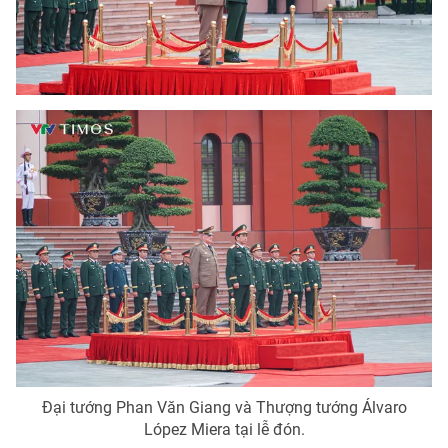
Giấy phép hoạt động báo in và báo điện tử số 483/GP-BTTTT
cấp ngày 29/12/2023
Tổng Biên tập:
Vũ Thanh Thủy
Phó Tổng Biên tập:
Nguyễn Thị Mỹ Hạnh, Phạm Quốc Thắng,
Nguyễn Trọng Ninh
Tổng đài VTV:
024.38 355 931 - 024.38 355 932
Ðiện thoại Thời báo VTV:
024.66 897 897
Email:
toasoan@vtv.vn
Liên hệ quảng cáo:
024-7300.7108
Đại tướng Phan Văn Giang và Thượng tướng Álvaro
López Miera tại lễ đón.