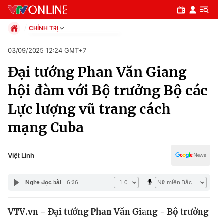
CHÍNH TRỊ
Chính trị
03/09/2025 12:24 GMT+7
Xã hội
Đại tướng Phan Văn Giang
Pháp luật
Chuyên mục
Kinh tế
hội đàm với Bộ trưởng Bộ các
Thể thao
Chính trị
Lực lượng vũ trang cách
Truyền hình
Văn hóa - Giải trí
mạng Cuba
Xã hội
Y tế
Đời sống
Pháp luật
Việt Linh
Công nghệ
Giáo dục
Y tế
Nghe đọc bài
6:36
Thế giới
VTV.vn - Đại tướng Phan Văn Giang - Bộ trưởng