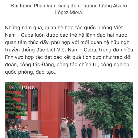
Thị trường 24h
Tấm lòng Việt
Đại tướng Phan Văn Giang đón Thượng tướng Álvaro
López Miera.
VTV4
Vươn mình bằng AI
Những năm qua, quan hệ hợp tác quốc phòng Việt
Nam - Cuba luôn được các thế hệ lãnh đạo hai nước
VTV9
VTV8
quan tâm thúc đẩy, phù hợp với mối quan hệ hữu nghị
truyền thống đặc biệt Việt Nam - Cuba, trong đó nhiều
Liên hệ tòa soạn
English
lĩnh vực hợp tác đạt các kết quả tích cực như trao đổi
đoàn, công tác Đảng, công tác chính trị, công nghiệp
quốc phòng, đào tạo...
THỜI BÁO VTV
Theo dõi báo trên
Cơ quan chủ quản:
Đài Truyền hình Việt Nam
Cơ quan báo chí:
Thời báo VTV