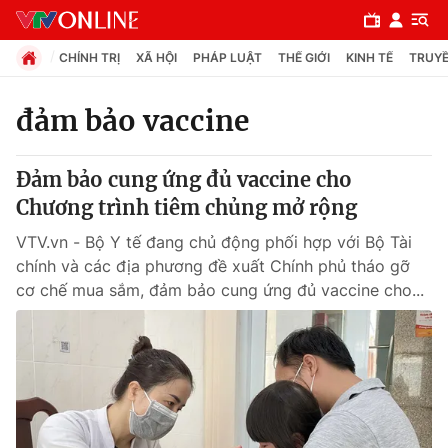
CHÍNH TRỊ
XÃ HỘI
PHÁP LUẬT
THẾ GIỚI
KINH TẾ
TRUYỀ
đảm bảo vaccine
Chuyên mục
Đảm bảo cung ứng đủ vaccine cho
Chính trị
Chương trình tiêm chủng mở rộng
VTV.vn - Bộ Y tế đang chủ động phối hợp với Bộ Tài
Xã hội
chính và các địa phương đề xuất Chính phủ tháo gỡ
cơ chế mua sắm, đảm bảo cung ứng đủ vaccine cho...
Pháp luật
Y tế
Thế giới