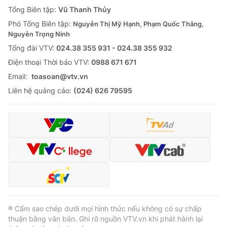
Giao lưu trực tuyến
Tổng Biên tập:
Vũ Thanh Thủy
Sản phẩm
Phó Tổng Biên tập:
Nguyễn Thị Mỹ Hạnh, Phạm Quốc Thắng,
Lịch phát sóng
Thị trường
Nguyễn Trọng Ninh
Tổng đài VTV:
024.38 355 931 - 024.38 355 932
Tư vấn
Ðiện thoại Thời báo VTV:
0988 671 671
Chuyên mục khác
Email:
toasoan@vtv.vn
Emagazine
Podcast
Liên hệ quảng cáo:
(024) 626 79595
Photo
Infographic
Video
Shorts video
VTV Money
VTV Thể thao
VTV Sức khoẻ
Bất động sản
® Cấm sao chép dưới mọi hình thức nếu không có sự chấp
thuận bằng văn bản. Ghi rõ nguồn VTV.vn khi phát hành lại