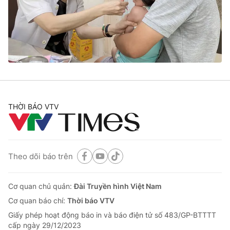
Tin tức
Kinh tế
Thế giới đó đây
Tài chính
Dữ liệu và đời sống
Câu chuyện quốc tế
Thị trường
Truyền hình
Góc doanh nghiệp
Phim VTV
THỜI BÁO VTV
Giải trí
Hậu trường
Điện ảnh
Đời sống
Nhân vật
Âm nhạc
Theo dõi báo trên
Du lịch
Khán giả
Giáo dục
Sao
Làm đẹp
Giải sao mai
Cơ quan chủ quản:
Đài Truyền hình Việt Nam
Tuyển sinh
Công nghệ
Cơ quan báo chí:
Thời báo VTV
Chất lượng cuộc sống
Học trực tuyến
Giấy phép hoạt động báo in và báo điện tử số 483/GP-BTTTT
Hitech Công nghệ tương lai
cấp ngày 29/12/2023