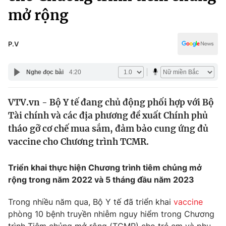
Chính trị
mở rộng
Truyền hình
Văn hóa - Giải trí
Xã hội
Y tế
P.V
Đời sống
Pháp luật
Công nghệ
Nghe đọc bài
4:20
Giáo dục
Y tế
VTV.vn - Bộ Y tế đang chủ động phối hợp với Bộ
Tài chính và các địa phương đề xuất Chính phủ
Thế giới
tháo gỡ cơ chế mua sắm, đảm bảo cung ứng đủ
Tin tức
vaccine cho Chương trình TCMR.
Kinh tế
Thế giới đó đây
Triển khai thực hiện Chương trình tiêm chủng mở
Tài chính
Dữ liệu và đời sống
rộng trong năm 2022 và 5 tháng đầu năm 2023
Câu chuyện quốc tế
Thị trường
Trong nhiều năm qua, Bộ Y tế đã triển khai
vaccine
Truyền hình
Góc doanh nghiệp
phòng 10 bệnh truyền nhiễm nguy hiểm trong Chương