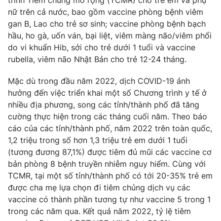
trình Tiêm chủng mở rộng (TCMR) cho trẻ em và phụ
Phim VTV
Giải trí
nữ trên cả nước, bao gồm vaccine phòng bệnh viêm
Hậu trường
gan B, Lao cho trẻ sơ sinh; vaccine phòng bệnh bạch
Điện ảnh
hầu, ho gà, uốn ván, bại liệt, viêm màng não/viêm phổi
Đời sống
Nhân vật
do vi khuẩn Hib, sởi cho trẻ dưới 1 tuổi và vaccine
Âm nhạc
rubella, viêm não Nhật Bản cho trẻ 12-24 tháng.
Du lịch
Khán giả
Giáo dục
Sao
Làm đẹp
Mặc dù trong đầu năm 2022, dịch COVID-19 ảnh
Giải sao mai
Tuyển sinh
hưởng đến việc triển khai một số Chương trình y tế ở
Công nghệ
Chất lượng cuộc sống
nhiều địa phương, song các tỉnh/thành phố đã tăng
Học trực tuyến
cường thực hiện trong các tháng cuối năm. Theo báo
Hitech Công nghệ tương lai
Giao lưu trực tuyến
cáo của các tỉnh/thành phố, năm 2022 trên toàn quốc,
Sản phẩm
1,2 triệu trong số hơn 1,3 triệu trẻ em dưới 1 tuổi
(tương đương 87,1%) được tiêm đủ mũi các vaccine cơ
Lịch phát sóng
Thị trường
bản phòng 8 bệnh truyền nhiễm nguy hiểm. Cùng với
TCMR, tại một số tỉnh/thành phố có tới 20-35% trẻ em
Tư vấn
được cha mẹ lựa chọn đi tiêm chủng dịch vụ các
Chuyên mục khác
vaccine có thành phần tương tự như vaccine 5 trong 1
Emagazine
Podcast
trong các năm qua. Kết quả năm 2022, tỷ lệ tiêm