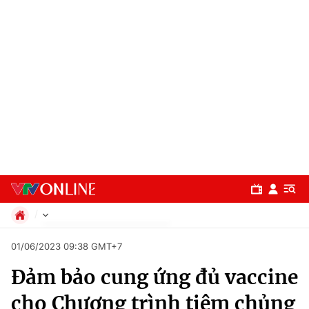
Chính trị
01/06/2023 09:38 GMT+7
Xã hội
Đảm bảo cung ứng đủ vaccine
Pháp luật
Chuyên mục
Kinh tế
cho Chương trình tiêm chủng
Thể thao