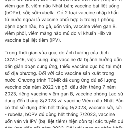
Email:
toasoan@vtv.vn
viêm gan B, viêm não Nhật bản; vaccine bại liệt uống
Liên hệ quảng cáo:
024-7300.7108
(bOPV), sởi; sởi-rubella. Có 2 loại vaccine nhập khẩu
từ nước ngoài là vaccine phối hợp 5 trong 1 phòng
bệnh bạch hầu, ho gà, uốn ván, vaccine viêm gan B,
viêm phổi, viêm màng não mủ do vi khuẩn Hib và
vaccine bại liệt tiêm (IPV).
Trong thời gian vừa qua, do ảnh hưởng của dịch
COVD-19, việc cung ứng vaccine đã bị ảnh hưởng dẫn
đến gián đoạn cung ứng, thiếu vaccine cục bộ tại một
số địa phương. Đối với các vaccine sản xuất trong
nước, Chương trình TCMR đã cung ứng đủ số lượng
vaccine của năm 2022 và gối đầu đến tháng 7 năm
® Cấm sao chép dưới mọi hình thức nếu không có sự chấp
2023, riêng vaccine viêm gan B, vaccine phòng Lao sử
thuận bằng văn bản. Ghi rõ nguồn VTV.vn khi phát hành lại
dụng đến tháng 8/2023 và vaccine Viêm não Nhật Bản
thông tin từ website này.
có thể sử dụng đến hết tháng 9/2023, vaccine sởi, sởi
- rubella, bOPV đủ dùng hết tháng 7/2023; vaccine
uốn ván và IPV (bại liệt tiêm) hiện còn tại các tuyến đủ