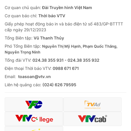
Cơ quan chủ quản:
Đài Truyền hình Việt Nam
Cơ quan báo chí:
Thời báo VTV
Giấy phép hoạt động báo in và báo điện tử số 483/GP-BTTTT
cấp ngày 29/12/2023
Tổng Biên tập:
Vũ Thanh Thủy
Phó Tổng Biên tập:
Nguyễn Thị Mỹ Hạnh, Phạm Quốc Thắng,
Nguyễn Trọng Ninh
Tổng đài VTV:
024.38 355 931 - 024.38 355 932
Ðiện thoại Thời báo VTV:
0988 671 671
Email:
toasoan@vtv.vn
Liên hệ quảng cáo:
(024) 626 79595