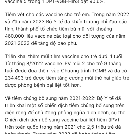
vaccine 5 trong 1 DPT-VGB-Hib3 đạt 90,6%.
Photo
Infographic
Tiêm vét cho các vaccine cho trẻ em: Trong năm 2022
và đầu năm 2023 Bộ Y tế đã khẩn trương chỉ đạo các
Video
Shorts video
tỉnh, thành phố tổ chức tiêm bù mũi với khoảng
460.000 liều vaccine các loại cho đối tượng của năm
2021-2022 để tăng độ bao phủ.
VTV Money
VTV Thể thao
Triển khai thêm mũi tiêm vaccine cho trẻ dưới 1 tuổi:
VTV Sức khoẻ
Bất động sản
Từ tháng 8/2022 vaccine IPV mũi 2 cho trẻ 9 tháng
tuổi được đưa thêm vào Chương trình TCMR và đã có
234.493 trẻ được tiêm tăng cường mũi thứ hai giúp trẻ
Thị trường 24h
Tấm lòng Việt
được phòng bệnh bại liệt tốt hơn.
VTV4
Vươn mình bằng AI
Về tiêm chủng bổ sung năm 2021-2022: Bộ Y tế đã
triển khai một số chiến dịch tiêm chủng bổ sung trên
diện rộng để chủ động phòng ngừa dịch bệnh, cụ thể:
VTV9
VTV8
Chiến dịch tiêm bổ sung vaccine bại liệt tiêm (IPV)
trên toàn quốc trong năm 2021 cho 2,5 triệu trẻ đã
Liên hệ tòa soạn
English