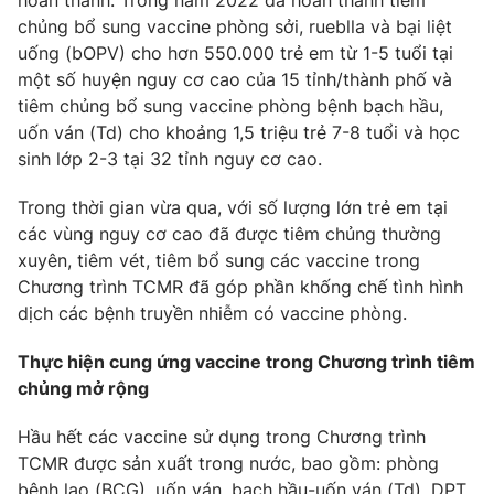
hoàn thành. Trong năm 2022 đã hoàn thành tiêm
chủng bổ sung vaccine phòng sởi, rueblla và bại liệt
uống (bOPV) cho hơn 550.000 trẻ em từ 1-5 tuổi tại
một số huyện nguy cơ cao của 15 tỉnh/thành phố và
tiêm chủng bổ sung vaccine phòng bệnh bạch hầu,
THỜI BÁO VTV
uốn ván (Td) cho khoảng 1,5 triệu trẻ 7-8 tuổi và học
sinh lớp 2-3 tại 32 tỉnh nguy cơ cao.
Theo dõi báo trên
Trong thời gian vừa qua, với số lượng lớn trẻ em tại
các vùng nguy cơ cao đã được tiêm chủng thường
Cơ quan chủ quản:
Đài Truyền hình Việt Nam
xuyên, tiêm vét, tiêm bổ sung các vaccine trong
Cơ quan báo chí:
Thời báo VTV
Chương trình TCMR đã góp phần khống chế tình hình
Giấy phép hoạt động báo in và báo điện tử số 483/GP-BTTTT
dịch các bệnh truyền nhiễm có vaccine phòng.
cấp ngày 29/12/2023
Tổng Biên tập:
Vũ Thanh Thủy
Thực hiện cung ứng vaccine trong Chương trình tiêm
Phó Tổng Biên tập:
Nguyễn Thị Mỹ Hạnh, Phạm Quốc Thắng,
chủng mở rộng
Nguyễn Trọng Ninh
Tổng đài VTV:
024.38 355 931 - 024.38 355 932
Hầu hết các vaccine sử dụng trong Chương trình
TCMR được sản xuất trong nước, bao gồm: phòng
Ðiện thoại Thời báo VTV:
024.66 897 897
bệnh lao (BCG), uốn ván, bạch hầu-uốn ván (Td), DPT,