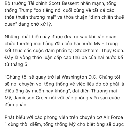
Bộ trưởng Tài chính Scott Bessent nhấn mạnh, tổng
Photo
Infographic
thống Trump "có tiếng nói cuối cùng về tất cả các
thỏa thuận thương mại" và thỏa thuận "đình chiến thuế
quan" đang chờ xử lý.
Video
Shorts video
Những phát biểu này được đưa ra sau khi các quan
VTV Money
VTV Thể thao
chức thương mại hàng đầu của hai nước Mỹ - Trung
kết thúc các cuộc đàm phán tại Stockholm, Thụy Điển.
Đây là vòng thảo luận cấp cao thứ ba của hai nước kể
VTV Sức khoẻ
Bất động sản
từ tháng 5.
Thị trường 24h
Tấm lòng Việt
"Chúng tôi sẽ quay trở lại Washington D.C. Chúng tôi
sẽ nói chuyện với tổng thống về việc liệu đó có phải là
điều ông ấy muốn hay không", đại diện Thương mại
VTV4
Vươn mình bằng AI
Mỹ, Jamieson Greer nói với các phóng viên sau cuộc
đàm phán.
VTV9
VTV8
Phát biểu với các phóng viên trên chuyên cơ Air Force
1 cùng thời điểm, tổng thống Mỹ cho biết ông sẽ được
Liên hệ tòa soạn
English