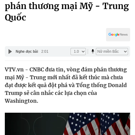
Chính trị
phán thương mại Mỹ - Trung
Truyền hình
Quốc
Văn hóa - Giải trí
Xã hội
Y tế
Đời sống
Pháp luật
Công nghệ
Giáo dục
Nghe đọc bài
2:01
Y tế
VTV.vn - CNBC đưa tin, vòng đám phán thương
Thế giới
mại Mỹ - Trung mới nhất đã kết thúc mà chưa
Tin tức
đạt được kết quả đột phá và Tổng thống Donald
Kinh tế
Trump sẽ cân nhắc các lựa chọn của
Thế giới đó đây
Washington.
Tài chính
Dữ liệu và đời sống
Câu chuyện quốc tế
Thị trường
Truyền hình
Góc doanh nghiệp