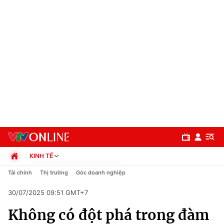
KINH TẾ
Chính trị
Tài chính
Thị trường
Góc doanh nghiệp
Xã hội
30/07/2025 09:51 GMT+7
Pháp luật
Chuyên mục
Kinh tế
Không có đột phá trong đàm
Thể thao