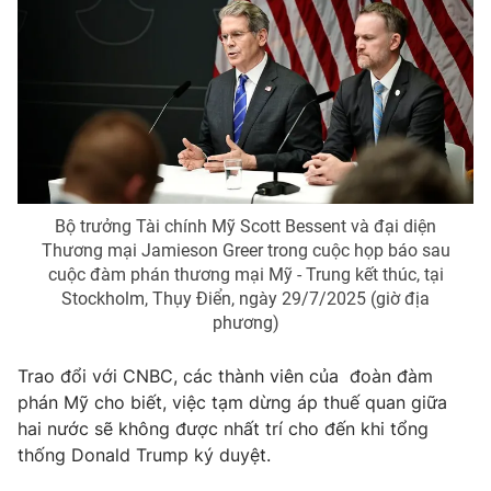
Phim VTV
Giải trí
Hậu trường
Điện ảnh
Đời sống
Nhân vật
Âm nhạc
Du lịch
Khán giả
Giáo dục
Sao
Làm đẹp
Giải sao mai
Tuyển sinh
Công nghệ
Chất lượng cuộc sống
Bộ trưởng Tài chính Mỹ Scott Bessent và đại diện
Học trực tuyến
Thương mại Jamieson Greer trong cuộc họp báo sau
Hitech Công nghệ tương lai
cuộc đàm phán thương mại Mỹ - Trung kết thúc, tại
Giao lưu trực tuyến
Stockholm, Thụy Điển, ngày 29/7/2025 (giờ địa
Sản phẩm
phương)
Lịch phát sóng
Thị trường
Trao đổi với CNBC, các thành viên của đoàn đàm
Tư vấn
phán Mỹ cho biết, việc tạm dừng áp thuế quan giữa
Chuyên mục khác
hai nước sẽ không được nhất trí cho đến khi tổng
thống Donald Trump ký duyệt.
Emagazine
Podcast