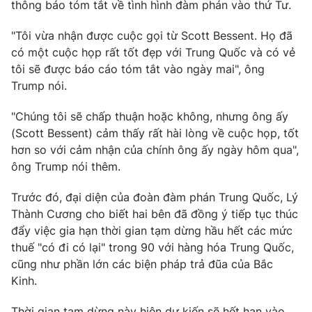
thông báo tóm tắt về tình hình đàm phán vào thứ Tư.
"Tôi vừa nhận được cuộc gọi từ Scott Bessent. Họ đã
có một cuộc họp rất tốt đẹp với Trung Quốc và có vẻ
THỜI BÁO VTV
tôi sẽ được báo cáo tóm tắt vào ngày mai", ông
Trump nói.
"Chúng tôi sẽ chấp thuận hoặc không, nhưng ông ấy
(Scott Bessent) cảm thấy rất hài lòng về cuộc họp, tốt
Theo dõi báo trên
hơn so với cảm nhận của chính ông ấy ngày hôm qua",
ông Trump nói thêm.
Cơ quan chủ quản:
Đài Truyền hình Việt Nam
Cơ quan báo chí:
Thời báo VTV
Trước đó, đại diện của đoàn đàm phán Trung Quốc, Lý
Thành Cương cho biết hai bên đã đồng ý tiếp tục thúc
Giấy phép hoạt động báo in và báo điện tử số 483/GP-BTTTT
cấp ngày 29/12/2023
đẩy việc gia hạn thời gian tạm dừng hầu hết các mức
thuế "có đi có lại" trong 90 với hàng hóa Trung Quốc,
Tổng Biên tập:
Vũ Thanh Thủy
cũng như phần lớn các biện pháp trả đũa của Bắc
Phó Tổng Biên tập:
Nguyễn Thị Mỹ Hạnh, Phạm Quốc Thắng,
Kinh.
Nguyễn Trọng Ninh
Tổng đài VTV:
024.38 355 931 - 024.38 355 932
Thời gian tạm dừng này hiện dự kiến sẽ hết hạn vào