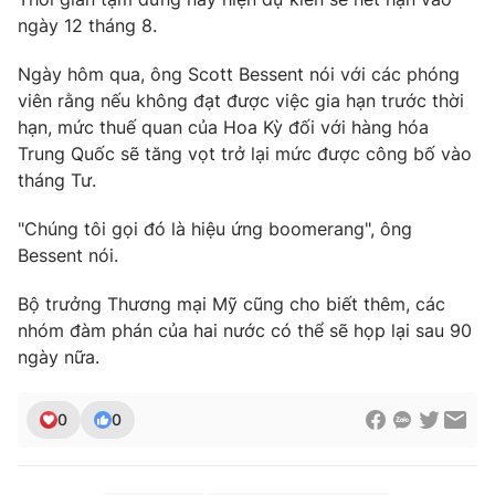
Ðiện thoại Thời báo VTV:
024.66 897 897
ngày 12 tháng 8.
Email:
toasoan@vtv.vn
Ngày hôm qua, ông Scott Bessent nói với các phóng
Liên hệ quảng cáo:
024-7300.7108
viên rằng nếu không đạt được việc gia hạn trước thời
hạn, mức thuế quan của Hoa Kỳ đối với hàng hóa
Trung Quốc sẽ tăng vọt trở lại mức được công bố vào
tháng Tư.
"Chúng tôi gọi đó là hiệu ứng boomerang", ông
Bessent nói.
Bộ trưởng Thương mại Mỹ cũng cho biết thêm, các
nhóm đàm phán của hai nước có thể sẽ họp lại sau 90
ngày nữa.
® Cấm sao chép dưới mọi hình thức nếu không có sự chấp
thuận bằng văn bản. Ghi rõ nguồn VTV.vn khi phát hành lại
0
0
thông tin từ website này.