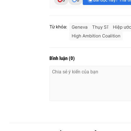
Từ khóa:
Geneva
Thụy Sĩ
Hiệp ướ
High Ambition Coalition
Bình luận
(
0
)