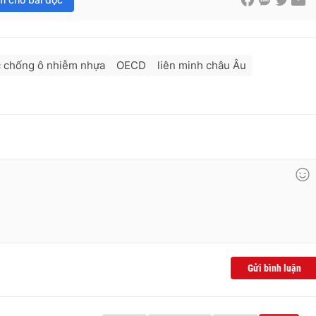
c chống ô nhiễm nhựa
OECD
liên minh châu Âu
Gửi bình luận