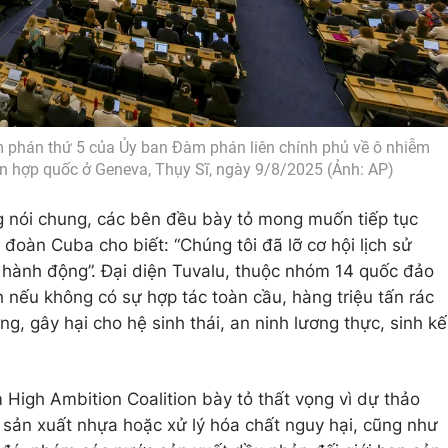
m phán thứ 5 của Ủy ban Đàm phán liên chính phủ về ô nhiễm
ên hợp quốc ở Geneva, Thụy Sĩ, ngày 9/8/2025 (Ảnh: AP)
g nói chung, các bên đều bày tỏ mong muốn tiếp tục
 đoàn Cuba cho biết: “Chúng tôi đã lỡ cơ hội lịch sử
 hành động”. Đại diện Tuvalu, thuộc nhóm 14 quốc đảo
nếu không có sự hợp tác toàn cầu, hàng triệu tấn rác
ng, gây hại cho hệ sinh thái, an ninh lương thực, sinh kế
High Ambition Coalition bày tỏ thất vọng vì dự thảo
 sản xuất nhựa hoặc xử lý hóa chất nguy hại, cũng như