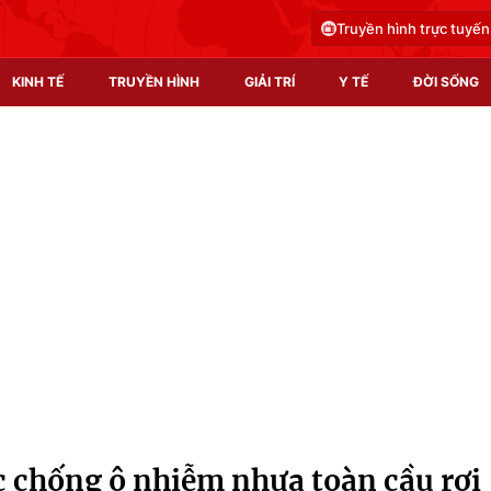
Truyền hình trực tuyến
KINH TẾ
TRUYỀN HÌNH
GIẢI TRÍ
Y TẾ
ĐỜI SỐNG
Pháp luật
Y tế
Truyền hình
Multimedia
Phim VTV
Video
Hậu trường
Shorts video
Nhân vật
Podcast
Khán giả
EMagazine
Giải sao mai
Photo
 chống ô nhiễm nhựa toàn cầu rơi
Infographic