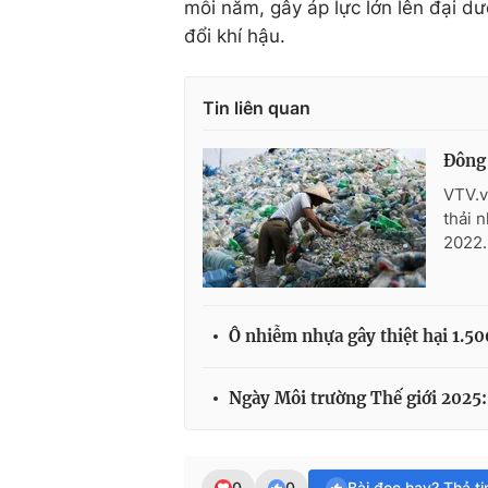
mỗi năm, gây áp lực lớn lên đại d
đổi khí hậu.
Tin liên quan
Đông 
VTV.v
thải 
2022.
Ô nhiễm nhựa gây thiệt hại 1.5
Ngày Môi trường Thế giới 2025:
0
0
Bài đọc hay? Thả t