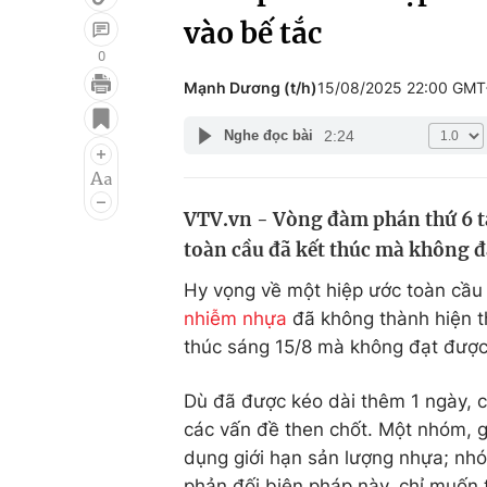
vào bế tắc
0
Mạnh Dương (t/h)
15/08/2025 22:00 GMT
Giải trí
Đời sống
2:24
Nghe đọc bài
Điện ảnh
Du lịch
Âm nhạc
Làm đẹp
VTV.vn - Vòng đàm phán thứ 6 t
Sao
Chất lượng cuộc sốn
toàn cầu đã kết thúc mà không đ
Hy vọng về một hiệp ước toàn cầu 
nhiễm nhựa
đã không thành hiện t
thúc sáng 15/8 mà không đạt được
Dù đã được kéo dài thêm 1 ngày, c
các vấn đề then chốt. Một nhóm, 
dụng giới hạn sản lượng nhựa; nhó
phản đối biện pháp này, chỉ muốn t