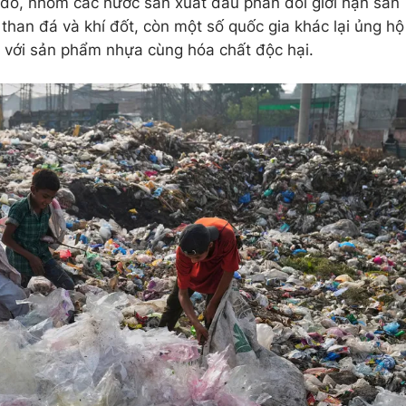
i đó, nhóm các nước sản xuất dầu phản đối giới hạn sản
than đá và khí đốt, còn một số quốc gia khác lại ủng hộ
t với sản phẩm nhựa cùng hóa chất độc hại.