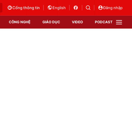
Cổng thông tin
English
Đăng nhập
CÔNG NGHỆ
GIÁO DỤC
VIDEO
PODCAST
VTV Money
VTV Thể thao
VTV Sức khoẻ
Bất động sản
Thị trường 24h
Tấm lòng Việt
Vươn mình bằng AI
VTV4
VTV8
VTV9
Lịch phát sóng
Giao lưu trực tuyến
Sự kiện