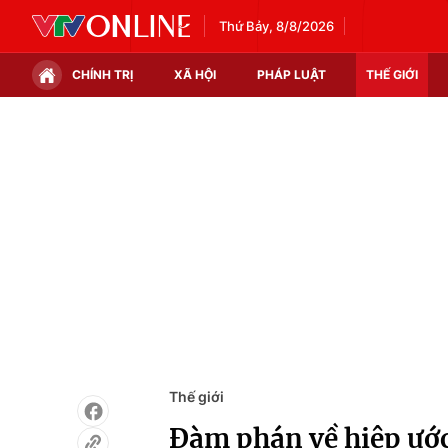
Thứ Bảy, 8/8/2026
CHÍNH TRỊ
XÃ HỘI
PHÁP LUẬT
THẾ GIỚI
Chính trị
Xã hội
Thế giới
Kinh tế
Tin tức
Tài chính
Thế giới đó đây
Thị trường
Câu chuyện quốc tế
Góc doanh nghiệp
Dữ liệu và đời sống
Thế giới
Đàm phán về hiệp ước