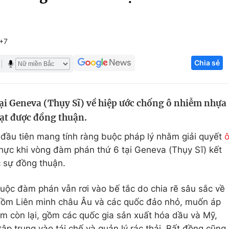
Góc ảnh
+7
Giáo dục
Công nghệ
Chia sẻ
Tuyển sinh
Hitech Công ng
Học trực tuyến
Sản phẩm
ại Geneva (Thụy Sĩ) về hiệp ước chống ô nhiễm nhựa
g
Thị trường
ạt được đồng thuận.
Tư vấn
đầu tiên mang tính ràng buộc pháp lý nhằm giải quyết
hực khi vòng đàm phán thứ 6 tại Geneva (Thụy Sĩ) kết
 sự đồng thuận.
uộc đàm phán vẫn rơi vào bế tắc do chia rẽ sâu sắc về
gồm Liên minh châu Âu và các quốc đảo nhỏ, muốn áp
m còn lại, gồm các quốc gia sản xuất hóa dầu và Mỹ,
ập trung vào tái chế và quản lý rác thải. Bất đồng cũng