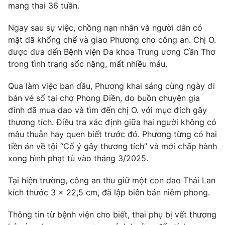
mang thai 36 tuần.
Photo
Infographic
Ngay sau sự việc, chồng nạn nhân và người dân có
mặt đã khống chế và giao Phương cho công an. Chị O.
Video
Shorts video
được đưa đến Bệnh viện Đa khoa Trung ương Cần Thơ
trong tình trạng sốc nặng, mất nhiều máu.
VTV Money
VTV Thể thao
Qua làm việc ban đầu, Phương khai sáng cùng ngày đi
bán vé số tại chợ Phong Điền, do buồn chuyện gia
VTV Sức khoẻ
Bất động sản
đình đã mua dao và tìm đến chị O. với mục đích gây
thương tích. Điều tra xác định giữa hai người không có
Thị trường 24h
Tấm lòng Việt
mâu thuẫn hay quen biết trước đó. Phương từng có hai
tiền án về tội “Cố ý gây thương tích” và mới chấp hành
xong hình phạt tù vào tháng 3/2025.
VTV4
Vươn mình bằng AI
Tại hiện trường, công an thu giữ một con dao Thái Lan
VTV9
VTV8
kích thước 3 x 22,5 cm, đã lập biên bản niêm phong.
Thông tin từ bệnh viện cho biết, thai phụ bị vết thương
Liên hệ tòa soạn
English