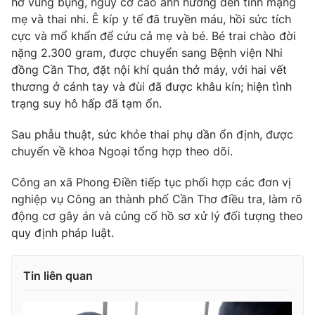
hở vùng bụng, nguy cơ cao ảnh hưởng đến tính mạng
mẹ và thai nhi. Ê kíp y tế đã truyền máu, hồi sức tích
cực và mổ khẩn để cứu cả mẹ và bé. Bé trai chào đời
nặng 2.300 gram, được chuyển sang Bệnh viện Nhi
THỜI BÁO VTV
đồng Cần Thơ, đặt nội khí quản thở máy, với hai vết
thương ở cánh tay và đùi đã được khâu kín; hiện tình
trạng suy hô hấp đã tạm ổn.
Sau phẫu thuật, sức khỏe thai phụ dần ổn định, được
Theo dõi báo trên
chuyển về khoa Ngoại tổng hợp theo dõi.
Cơ quan chủ quản:
Đài Truyền hình Việt Nam
Công an xã Phong Điền tiếp tục phối hợp các đơn vị
Cơ quan báo chí:
Thời báo VTV
nghiệp vụ Công an thành phố Cần Thơ điều tra, làm rõ
động cơ gây án và củng cố hồ sơ xử lý đối tượng theo
Giấy phép hoạt động báo in và báo điện tử số 483/GP-BTTTT
cấp ngày 29/12/2023
quy định pháp luật.
Tổng Biên tập:
Vũ Thanh Thủy
Phó Tổng Biên tập:
Nguyễn Thị Mỹ Hạnh, Phạm Quốc Thắng,
Tin liên quan
Nguyễn Trọng Ninh
Tổng đài VTV:
024.38 355 931 - 024.38 355 932