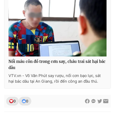
Ðiện thoại Thời báo VTV:
024.66 897 897
Email:
toasoan@vtv.vn
Liên hệ quảng cáo:
024-7300.7108
Nổi máu côn đồ trong cơn say, cháu trai sát hại bác
dâu
VTV.vn - Võ Văn Phút say rượu, nổi cơn bạo lực, sát
hại bác dâu tại An Giang, rồi đến công an đầu thú.
® Cấm sao chép dưới mọi hình thức nếu không có sự chấp
thuận bằng văn bản. Ghi rõ nguồn VTV.vn khi phát hành lại
thông tin từ website này.
0
0