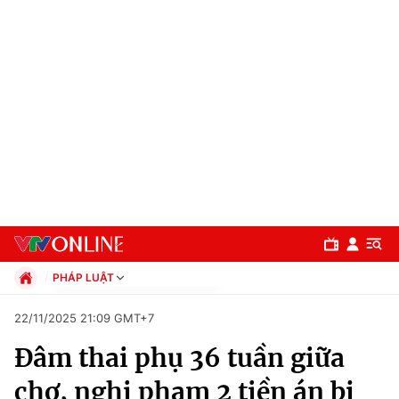
PHÁP LUẬT
Chính trị
22/11/2025 21:09 GMT+7
Xã hội
Đâm thai phụ 36 tuần giữa
Pháp luật
Chuyên mục
Kinh tế
chợ, nghi phạm 2 tiền án bị
Thể thao