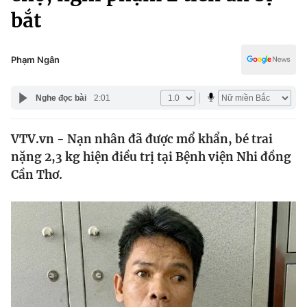
Chính trị
bắt
Truyền hình
Văn hóa - Giải trí
Xã hội
Y tế
Phạm Ngân
Đời sống
Pháp luật
Công nghệ
Nghe đọc bài
2:01
Giáo dục
Y tế
VTV.vn - Nạn nhân đã được mổ khẩn, bé trai
nặng 2,3 kg hiện điều trị tại Bệnh viện Nhi đồng
Thế giới
Cần Thơ.
Tin tức
Kinh tế
Thế giới đó đây
Tài chính
Dữ liệu và đời sống
Câu chuyện quốc tế
Thị trường
Truyền hình
Góc doanh nghiệp