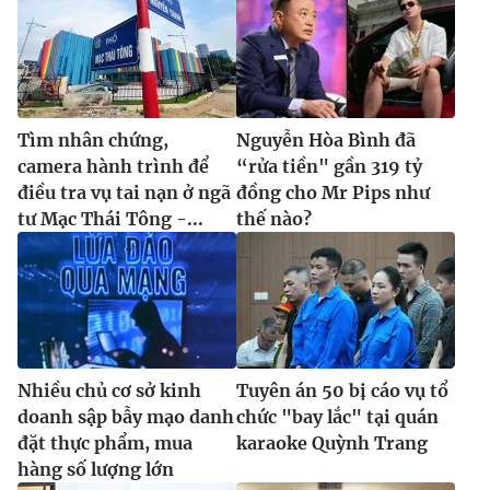
Tìm nhân chứng,
Nguyễn Hòa Bình đã
camera hành trình để
“rửa tiền" gần 319 tỷ
điều tra vụ tai nạn ở ngã
đồng cho Mr Pips như
tư Mạc Thái Tông -...
thế nào?
Nhiều chủ cơ sở kinh
Tuyên án 50 bị cáo vụ tổ
doanh sập bẫy mạo danh
chức "bay lắc" tại quán
đặt thực phẩm, mua
karaoke Quỳnh Trang
hàng số lượng lớn