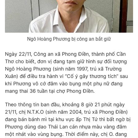
Phim VTV
Giải trí
Hậu trường
Điện ảnh
Đời sống
Nhân vật
Âm nhạc
Du lịch
Khán giả
Ngô Hoàng Phương bị công an bắt giữ
Giáo dục
Sao
Làm đẹp
Giải sao mai
Ngày 22/11, Công an xã Phong Điền, thành phố Cần
Tuyển sinh
Công nghệ
Thơ cho biết, đơn vị đang tạm giữ hình sự đối tượng
Chất lượng cuộc sống
Học trực tuyến
Ngô Hoàng Phương (sinh năm 1997, trú xã Trường
Hitech Công nghệ tương lai
Xuân) để điều tra hành vi “Cố ý gây thương tích” sau
Giao lưu trực tuyến
khi Phương vô cớ đâm vào bụng một phụ nữ đang
Sản phẩm
mang thai 36 tuần tại chợ Phong Điền.
Lịch phát sóng
Thị trường
Theo thông tin ban đầu, khoảng 8 giờ 21 phút ngày
Tư vấn
21/11, chị N.T.K.O (sinh năm 2004, trú xã Phong Điền)
Chuyên mục khác
đang bán bánh mì tại khu vực ấp Thị Tứ thì bất ngờ bị
Phương dùng dao Thái Lan cán nhựa màu vàng đâm
Emagazine
Podcast
một nhát vào vùng bụng. Thời điểm này, chị O. đang