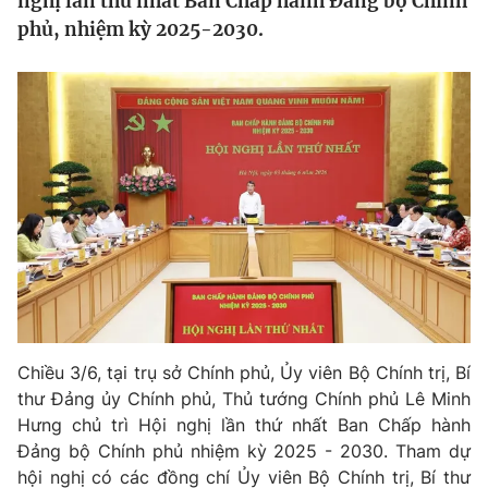
nghị lần thứ nhất Ban Chấp hành Đảng bộ Chính
Tin tức
phủ, nhiệm kỳ 2025-2030.
Kinh tế
Thế giới đó đây
Tài chính
Dữ liệu và đời sống
Câu chuyện quốc tế
Thị trường
Truyền hình
Góc doanh nghiệp
Phim VTV
Giải trí
Hậu trường
Điện ảnh
Đời sống
Nhân vật
Âm nhạc
Du lịch
Khán giả
Giáo dục
Sao
Chiều 3/6, tại trụ sở Chính phủ, Ủy viên Bộ Chính trị, Bí
Làm đẹp
Giải sao mai
thư Đảng ủy Chính phủ, Thủ tướng Chính phủ Lê Minh
Tuyển sinh
Công nghệ
Hưng chủ trì Hội nghị lần thứ nhất Ban Chấp hành
Chất lượng cuộc sống
Học trực tuyến
Đảng bộ Chính phủ nhiệm kỳ 2025 - 2030. Tham dự
Hitech Công nghệ tương lai
hội nghị có các đồng chí Ủy viên Bộ Chính trị, Bí thư