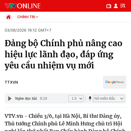
CHÍNH TRỊ
Chính trị
03/06/2026 19:12 GMT+7
Xã hội
Đảng bộ Chính phủ nâng cao
Pháp luật
Chuyên mục
Kinh tế
hiệu lực lãnh đạo, đáp ứng
Thể thao
Chính trị
yêu cầu nhiệm vụ mới
Truyền hình
Văn hóa - Giải trí
Xã hội
Y tế
TTXVN
Đời sống
Pháp luật
Công nghệ
Nghe đọc bài
8:19
Giáo dục
Y tế
VTV.vn - Chiều 3/6, tại Hà Nội, Bí thư Đảng ủy,
Thủ tướng Chính phủ Lê Minh Hưng chủ trì Hội
Thế giới