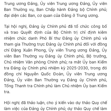
Giao lưu trực tuyến
Trung ương Đảng, Ủy viên Trung ương Đảng, Ủy viên
Sản phẩm
Ban Thường vụ, Ban Chấp hành Đảng bộ Chính phủ;
Lịch phát sóng
đại diện các Ban, cơ quan của Đảng ở Trung ương.
Thị trường
Tư vấn
Tại hội nghị, Đảng ủy Chính phủ đã tổ chức công bố
và trao Quyết định của Bộ Chính trị chỉ định kiêm
Chuyên mục khác
nhiệm chức danh Phó Bí thư Đảng ủy Chính phủ và
Emagazine
Podcast
tham gia Thường trực Đảng ủy Chính phủ đối với đồng
chí Đặng Xuân Phong, Ủy viên Trung ương Đảng, Ủy
viên Ban Thường vụ Đảng ủy Chính phủ, Bộ trưởng,
Photo
Infographic
Chủ nhiệm Văn phòng Chính phủ; ra mắt Ủy ban Kiểm
tra Đảng ủy Chính phủ nhiệm kỳ 2025-2030, trong đó
Video
Shorts video
đồng chí Nguyễn Quốc Đoàn, Ủy viên Trung ương
Đảng, Ủy viên Ban Thường vụ Đảng ủy Chính phủ,
VTV Money
VTV Thể thao
Tổng Thanh tra Chính phủ làm Chủ nhiệm Ủy ban Kiểm
tra.
VTV Sức khoẻ
Bất động sản
Hội nghị đã thảo luận, cho ý kiến vào dự thảo Quy chế
làm việc của Đảng ủy Chính phủ; dự thảo Quy chế làm