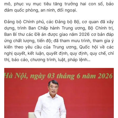
mô, phục vụ mục tiêu tăng trưởng hai con số, bảo
Giấy phép hoạt động báo in và báo điện tử số 483/GP-BTTTT
cấp ngày 29/12/2023
đảm quốc phòng, an ninh, đối ngoại.
Tổng Biên tập:
Vũ Thanh Thủy
Đảng bộ Chính phủ, các Đảng bộ Bộ, cơ quan đã xây
Phó Tổng Biên tập:
Nguyễn Thị Mỹ Hạnh, Phạm Quốc Thắng,
dựng, trình Ban Chấp hành Trung ương, Bộ Chính trị,
Nguyễn Trọng Ninh
Ban Bí thư các Đề án được giao năm 2026 cơ bản đáp
Tổng đài VTV:
024.38 355 931 - 024.38 355 932
ứng chất lượng, tiến độ; đã tham mưu trình, tham gia ý
Ðiện thoại Thời báo VTV:
024.66 897 897
kiến theo yêu cầu của Trung ương, Quốc hội về các
Email:
toasoan@vtv.vn
nghị quyết, kết luận, quyết định, quy định, quy chế, chỉ
Liên hệ quảng cáo:
024-7300.7108
thị, báo cáo, chương trình, luật, pháp lệnh...