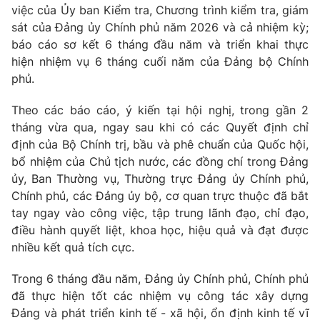
Thị trường 24h
Tấm lòng Việt
việc của Ủy ban Kiểm tra, Chương trình kiểm tra, giám
sát của Đảng ủy Chính phủ năm 2026 và cả nhiệm kỳ;
báo cáo sơ kết 6 tháng đầu năm và triển khai thực
VTV4
Vươn mình bằng AI
hiện nhiệm vụ 6 tháng cuối năm của Đảng bộ Chính
phủ.
VTV9
VTV8
Theo các báo cáo, ý kiến tại hội nghị, trong gần 2
tháng vừa qua, ngay sau khi có các Quyết định chỉ
Liên hệ tòa soạn
English
định của Bộ Chính trị, bầu và phê chuẩn của Quốc hội,
bổ nhiệm của Chủ tịch nước, các đồng chí trong Đảng
ủy, Ban Thường vụ, Thường trực Đảng ủy Chính phủ,
Chính phủ, các Đảng ủy bộ, cơ quan trực thuộc đã bắt
THỜI BÁO VTV
tay ngay vào công việc, tập trung lãnh đạo, chỉ đạo,
điều hành quyết liệt, khoa học, hiệu quả và đạt được
nhiều kết quả tích cực.
Theo dõi báo trên
Trong 6 tháng đầu năm, Đảng ủy Chính phủ, Chính phủ
Cơ quan chủ quản:
Đài Truyền hình Việt Nam
đã thực hiện tốt các nhiệm vụ công tác xây dựng
Cơ quan báo chí:
Thời báo VTV
Đảng và phát triển kinh tế - xã hội, ổn định kinh tế vĩ