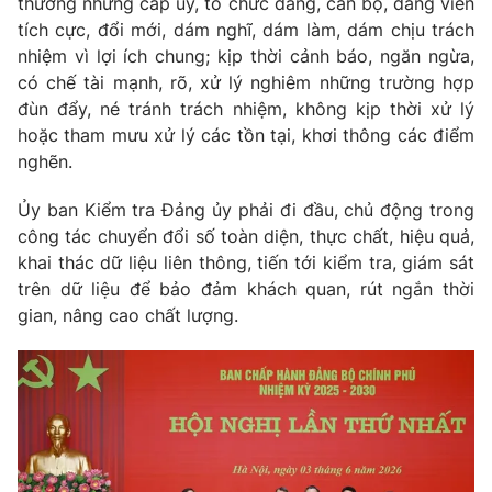
thưởng những cấp ủy, tổ chức đảng, cán bộ, đảng viên
tích cực, đổi mới, dám nghĩ, dám làm, dám chịu trách
nhiệm vì lợi ích chung; kịp thời cảnh báo, ngăn ngừa,
có chế tài mạnh, rõ, xử lý nghiêm những trường hợp
đùn đẩy, né tránh trách nhiệm, không kịp thời xử lý
hoặc tham mưu xử lý các tồn tại, khơi thông các điểm
nghẽn.
Ủy ban Kiểm tra Đảng ủy phải đi đầu, chủ động trong
công tác chuyển đổi số toàn diện, thực chất, hiệu quả,
khai thác dữ liệu liên thông, tiến tới kiểm tra, giám sát
trên dữ liệu để bảo đảm khách quan, rút ngắn thời
gian, nâng cao chất lượng.