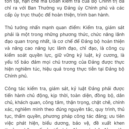
tồn tại, hạn chế mà Đoàn kiểm tra của Bộ Chính trị đã
chỉ ra với Ban Thường vụ Đảng ủy Chính phủ và các
cấp ủy trực thuộc để hoàn thiện, trình ban hành.
Thủ tướng nhấn mạnh quan điểm: Kiểm tra, giám sát
phải là một trong những phương thức, chức năng lãnh
đạo quan trọng nhất, là cơ chế để Đảng bộ hoàn thiện
và nâng cao năng lực lãnh đạo, chỉ đạo, là công cụ
kiểm soát quyền lực, giữ vững kỷ luật, kỷ cương, là
yếu tố bảo đảm mọi chủ trương của Đảng được thực
hiện nghiêm túc, hiệu quả trong thực tiễn tại Đảng bộ
Chính phủ.
Công tác kiểm tra, giám sát, kỷ luật Đảng phải được
tiến hành chủ động, kịp thời, toàn diện, đồng bộ, dân
chủ, khách quan, công tâm, thận trọng, chặt chẽ, chính
xác, nghiêm minh theo đúng nguyên tắc, quy trình, thủ
tục, thẩm quyền, phương pháp công tác đảng; ưu tiên
việc phát hiện, biểu dương, bảo vệ, đề xuất khen