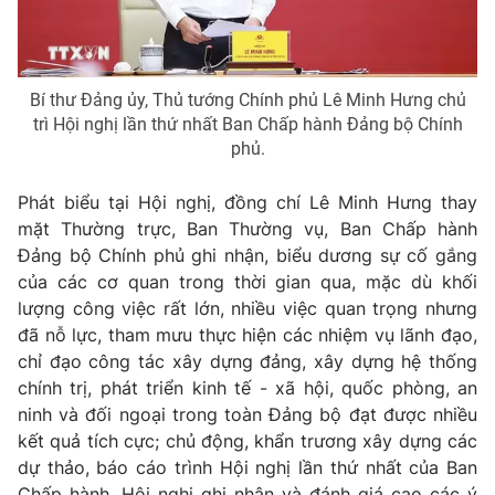
® Cấm sao chép dưới mọi hình thức nếu không có sự chấp
thuận bằng văn bản. Ghi rõ nguồn VTV.vn khi phát hành lại
Bí thư Đảng ủy, Thủ tướng Chính phủ Lê Minh Hưng chủ
thông tin từ website này.
trì Hội nghị lần thứ nhất Ban Chấp hành Đảng bộ Chính
phủ.
Phát biểu tại Hội nghị, đồng chí Lê Minh Hưng thay
mặt Thường trực, Ban Thường vụ, Ban Chấp hành
Đảng bộ Chính phủ ghi nhận, biểu dương sự cố gắng
của các cơ quan trong thời gian qua, mặc dù khối
lượng công việc rất lớn, nhiều việc quan trọng nhưng
đã nỗ lực, tham mưu thực hiện các nhiệm vụ lãnh đạo,
chỉ đạo công tác xây dựng đảng, xây dựng hệ thống
chính trị, phát triển kinh tế - xã hội, quốc phòng, an
ninh và đối ngoại trong toàn Đảng bộ đạt được nhiều
kết quả tích cực; chủ động, khẩn trương xây dựng các
dự thảo, báo cáo trình Hội nghị lần thứ nhất của Ban
Chấp hành. Hội nghị ghi nhận và đánh giá cao các ý